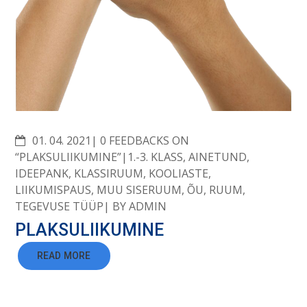
COMMENTS
01. 04. 2021
0 FEEDBACKS ON
“PLAKSULIIKUMINE”
1.-3. KLASS
,
AINETUND
,
IDEEPANK
,
KLASSIRUUM
,
KOOLIASTE
,
LIIKUMISPAUS
,
MUU SISERUUM
,
ÕU
,
RUUM
,
TEGEVUSE TÜÜP
BY
ADMIN
PLAKSULIIKUMINE
READ MORE