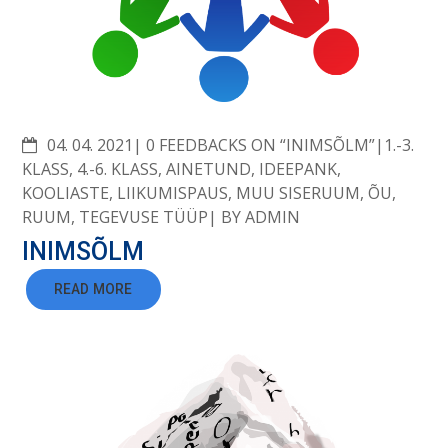
COMMENTS
04. 04. 2021
0 FEEDBACKS ON “INIMSÕLM”
1.-3.
KLASS
,
4.-6. KLASS
,
AINETUND
,
IDEEPANK
,
KOOLIASTE
,
LIIKUMISPAUS
,
MUU SISERUUM
,
ÕU
,
RUUM
,
TEGEVUSE TÜÜP
BY
ADMIN
INIMSÕLM
READ MORE