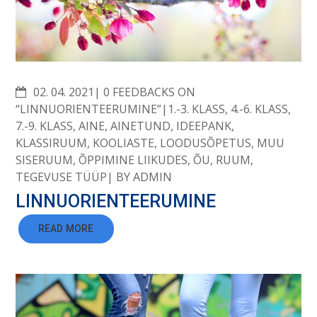
COMMENTS
02. 04. 2021
0 FEEDBACKS ON
“LINNUORIENTEERUMINE”
1.-3. KLASS
,
4.-6. KLASS
,
7.-9. KLASS
,
AINE
,
AINETUND
,
IDEEPANK
,
KLASSIRUUM
,
KOOLIASTE
,
LOODUSÕPETUS
,
MUU
SISERUUM
,
ÕPPIMINE LIIKUDES
,
ÕU
,
RUUM
,
TEGEVUSE TÜÜP
BY
ADMIN
LINNUORIENTEERUMINE
READ MORE