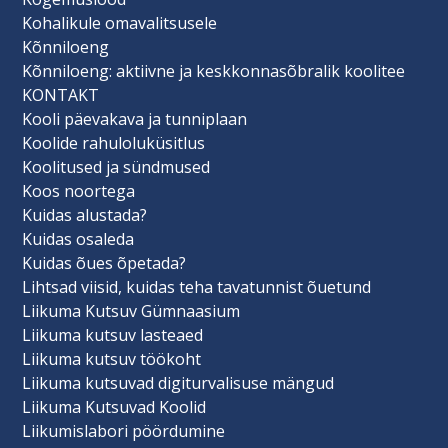
Kohalikule omavalitsusele
Kõnniloeng
Kõnniloeng: aktiivne ja keskkonnasõbralik koolitee
KONTAKT
Kooli päevakava ja tunniplaan
Koolide rahuloluküsitlus
Koolitused ja sündmused
Koos noortega
Kuidas alustada?
Kuidas osaleda
Kuidas õues õpetada?
Lihtsad viisid, kuidas teha tavatunnist õuetund
Liikuma Kutsuv Gümnaasium
Liikuma kutsuv lasteaed
Liikuma kutsuv töökoht
Liikuma kutsuvad digiturvalisuse mängud
Liikuma Kutsuvad Koolid
Liikumislabori pöördumine