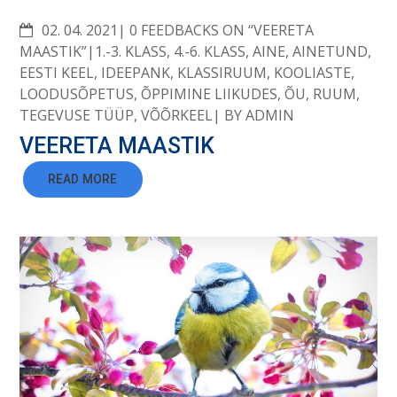
COMMENTS
02. 04. 2021
0 FEEDBACKS ON “VEERETA
MAASTIK”
1.-3. KLASS
,
4.-6. KLASS
,
AINE
,
AINETUND
,
EESTI KEEL
,
IDEEPANK
,
KLASSIRUUM
,
KOOLIASTE
,
LOODUSÕPETUS
,
ÕPPIMINE LIIKUDES
,
ÕU
,
RUUM
,
TEGEVUSE TÜÜP
,
VÕÕRKEEL
BY
ADMIN
VEERETA MAASTIK
READ MORE