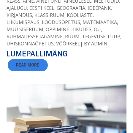
KLASS
,
AINE
,
AINETUND
,
AINEÜLESED MEETODID
,
AJALUGU
,
EESTI KEEL
,
GEOGRAAFIA
,
IDEEPANK
,
KIRJANDUS
,
KLASSIRUUM
,
KOOLIASTE
,
LIIKUMISPAUS
,
LOODUSÕPETUS
,
MATEMAATIKA
,
MUU SISERUUM
,
ÕPPIMINE LIIKUDES
,
ÕU
,
RÜHMADESSE JAGAMINE
,
RUUM
,
TEGEVUSE TÜÜP
,
ÜHISKONNAÕPETUS
,
VÕÕRKEEL
BY
ADMIN
LUMEPALLIMÄNG
READ MORE