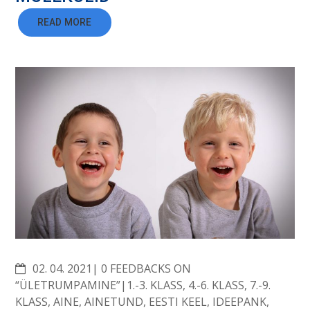
READ MORE
COMMENTS
02. 04. 2021
0 FEEDBACKS ON
“ÜLETRUMPAMINE”
1.-3. KLASS
,
4.-6. KLASS
,
7.-9.
KLASS
,
AINE
,
AINETUND
,
EESTI KEEL
,
IDEEPANK
,