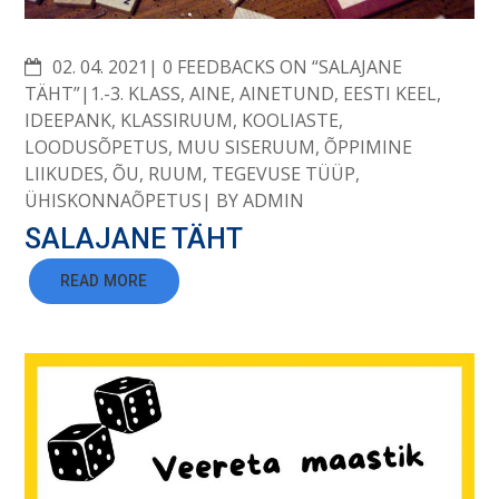
COMMENTS
02. 04. 2021
0 FEEDBACKS ON “SALAJANE
TÄHT”
1.-3. KLASS
,
AINE
,
AINETUND
,
EESTI KEEL
,
IDEEPANK
,
KLASSIRUUM
,
KOOLIASTE
,
LOODUSÕPETUS
,
MUU SISERUUM
,
ÕPPIMINE
LIIKUDES
,
ÕU
,
RUUM
,
TEGEVUSE TÜÜP
,
ÜHISKONNAÕPETUS
BY
ADMIN
SALAJANE TÄHT
READ MORE