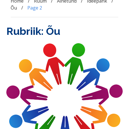
Home
Ruum
Ainetund
Ideepank
Õu
Page 2
Rubriik:
Õu