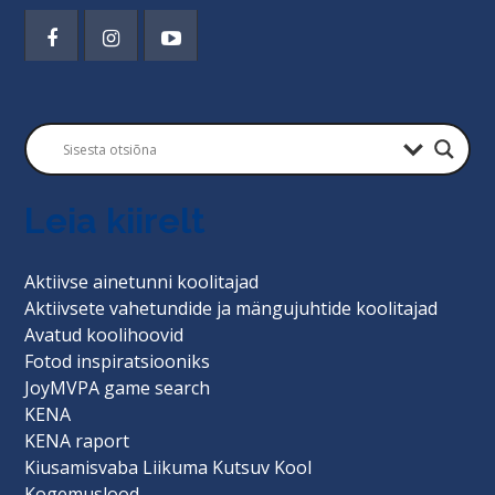
Leia kiirelt
Aktiivse ainetunni koolitajad
Aktiivsete vahetundide ja mängujuhtide koolitajad
Avatud koolihoovid
Fotod inspiratsiooniks
JoyMVPA game search
KENA
KENA raport
Kiusamisvaba Liikuma Kutsuv Kool
Kogemuslood