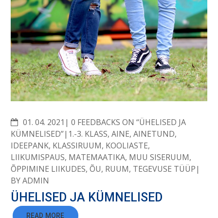
COMMENTS
01. 04. 2021
0 FEEDBACKS ON “ÜHELISED JA
KÜMNELISED”
1.-3. KLASS
,
AINE
,
AINETUND
,
IDEEPANK
,
KLASSIRUUM
,
KOOLIASTE
,
LIIKUMISPAUS
,
MATEMAATIKA
,
MUU SISERUUM
,
ÕPPIMINE LIIKUDES
,
ÕU
,
RUUM
,
TEGEVUSE TÜÜP
BY
ADMIN
ÜHELISED JA KÜMNELISED
READ MORE