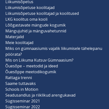
Liikumisõpetus
Liikumisõpetuse koolitajad
Liikumisõpetuse koolitajad ja koolitused
LKG koolitus oma kooli
Lõõgastavate mängude kogumik
Mängujuhid ja mänguvahetunnid
Materjalid
Meie koolitajad
Miks on gümnaasiumis vajalik liikumisele tähelepanu
pöörata?
Mis on Liikuma Kutsuv Gümnaasium?
Õuesõpe – meetodid ja ideed
Õuesõppe meetodikogumik
Rattaga trenni
Saame tuttavaks
Schools in Motion
Seadusandlus ja riiklikud arengukavad
Sügisseminar 2021
Sügisseminar 2022