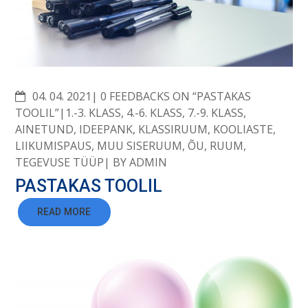
COMMENTS
04. 04. 2021
0 FEEDBACKS ON “PASTAKAS
TOOLIL”
1.-3. KLASS
,
4.-6. KLASS
,
7.-9. KLASS
,
AINETUND
,
IDEEPANK
,
KLASSIRUUM
,
KOOLIASTE
,
LIIKUMISPAUS
,
MUU SISERUUM
,
ÕU
,
RUUM
,
TEGEVUSE TÜÜP
BY
ADMIN
PASTAKAS TOOLIL
READ MORE