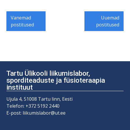
Navigeerimine
Vanemad
Uuemad
postitused
postitused
Tartu Ülikooli liikumislabor,
sporditeaduste ja füsioteraapia
instituut
Ujula 4, 51008 Tartu linn, Eesti
Telefon: +372 5192 2440
E-post: liikumislabor@ut.ee