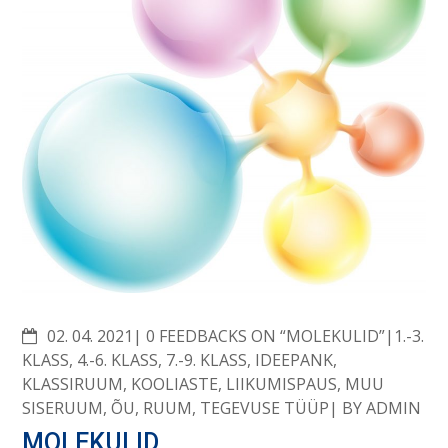
COMMENTS
02. 04. 2021
0 FEEDBACKS ON “MOLEKULID”
1.-3.
KLASS
,
4.-6. KLASS
,
7.-9. KLASS
,
IDEEPANK
,
KLASSIRUUM
,
KOOLIASTE
,
LIIKUMISPAUS
,
MUU
SISERUUM
,
ÕU
,
RUUM
,
TEGEVUSE TÜÜP
BY
ADMIN
MOLEKULID