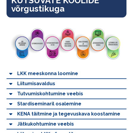
KUTSUVATE KOOLIDE
võrgustikuga
LKK meeskonna loomine
Liitumisavaldus
Tutvumiskohtumine veebis
Stardiseminaril osalemine
KENA täitmine ja tegevuskava koostamine
Jätkukohtumine veebis