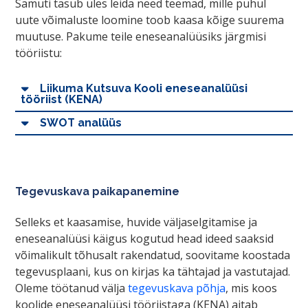
Samuti tasub üles leida need teemad, mille puhul
uute võimaluste loomine toob kaasa kõige suurema
muutuse. Pakume teile eneseanalüüsiks järgmisi
tööriistu:
Liikuma Kutsuva Kooli eneseanalüüsi
tööriist (KENA)
SWOT analüüs
Tegevuskava paikapanemine
Selleks et kaasamise, huvide väljaselgitamise ja
eneseanalüüsi käigus kogutud head ideed saaksid
võimalikult tõhusalt rakendatud, soovitame koostada
tegevusplaani, kus on kirjas ka tähtajad ja vastutajad.
Oleme töötanud välja
tegevuskava põhja
, mis koos
koolide eneseanalüüsi tööriistaga (KENA) aitab