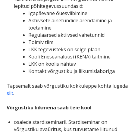
lepitud põhitegevussuundasid:
Igapäevane õuesviibimine
Aktiivsete ainetundide arendamine ja
toetamine
Regulaarsed aktiivsed vahetunnid
Toimiv tiim
LKK tegevusteks on selge plaan
Kooli Eneseanalüüsi (KENA) täitmine
LKK on koolis nähtav
Kontakt võrgustiku ja liikumislaboriga
Täpsemalt saab võrgustiku kokkuleppe kohta lugeda
siit
.
Võrgustiku liikmena saab teie kool
osaleda stardiseminaril. Stardiseminar on
võrgustiku avaüritus, kus tutvustame liitunud