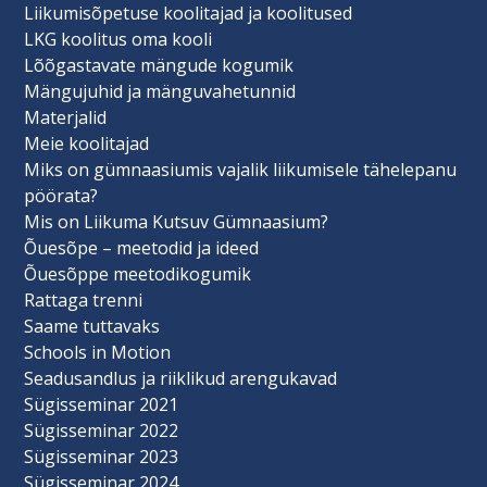
Liikumisõpetuse koolitajad ja koolitused
LKG koolitus oma kooli
Lõõgastavate mängude kogumik
Mängujuhid ja mänguvahetunnid
Materjalid
Meie koolitajad
Miks on gümnaasiumis vajalik liikumisele tähelepanu
pöörata?
Mis on Liikuma Kutsuv Gümnaasium?
Õuesõpe – meetodid ja ideed
Õuesõppe meetodikogumik
Rattaga trenni
Saame tuttavaks
Schools in Motion
Seadusandlus ja riiklikud arengukavad
Sügisseminar 2021
Sügisseminar 2022
Sügisseminar 2023
Sügisseminar 2024