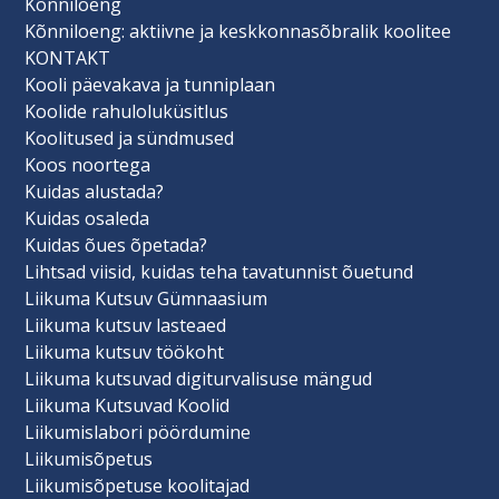
Kõnniloeng
Kõnniloeng: aktiivne ja keskkonnasõbralik koolitee
KONTAKT
Kooli päevakava ja tunniplaan
Koolide rahuloluküsitlus
Koolitused ja sündmused
Koos noortega
Kuidas alustada?
Kuidas osaleda
Kuidas õues õpetada?
Lihtsad viisid, kuidas teha tavatunnist õuetund
Liikuma Kutsuv Gümnaasium
Liikuma kutsuv lasteaed
Liikuma kutsuv töökoht
Liikuma kutsuvad digiturvalisuse mängud
Liikuma Kutsuvad Koolid
Liikumislabori pöördumine
Liikumisõpetus
Liikumisõpetuse koolitajad