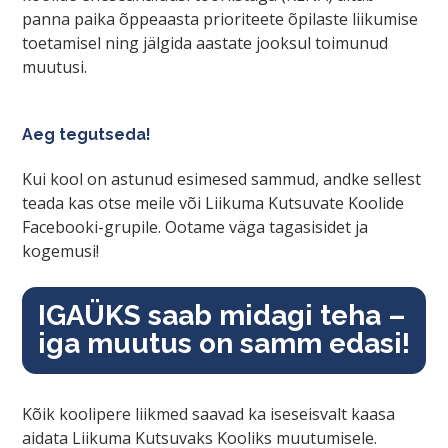
panna paika õppeaasta prioriteete õpilaste liikumise
toetamisel ning jälgida aastate jooksul toimunud
muutusi.
Aeg tegutseda!
Kui kool on astunud esimesed sammud, andke sellest
teada kas otse meile või Liikuma Kutsuvate Koolide
Facebooki-grupile. Ootame väga tagasisidet ja
kogemusi!
IGAÜKS saab midagi teha –
iga muutus on samm edasi!
Kõik koolipere liikmed saavad ka iseseisvalt kaasa
aidata Liikuma Kutsuvaks Kooliks muutumisele.