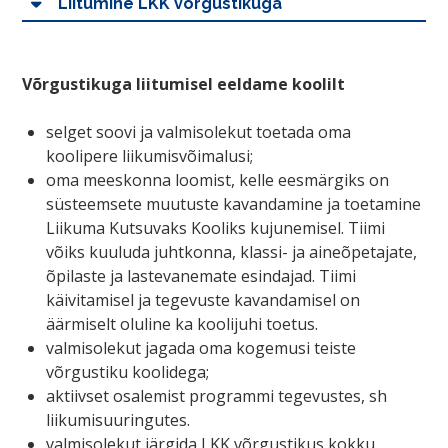
Liitumine LKK võrgustikuga
Võrgustikuga liitumisel eeldame koolilt
selget soovi ja valmisolekut toetada oma
koolipere liikumisvõimalusi;
oma meeskonna loomist, kelle eesmärgiks on
süsteemsete muutuste kavandamine ja toetamine
Liikuma Kutsuvaks Kooliks kujunemisel. Tiimi
võiks kuuluda juhtkonna, klassi- ja aineõpetajate,
õpilaste ja lastevanemate esindajad. Tiimi
käivitamisel ja tegevuste kavandamisel on
äärmiselt oluline ka koolijuhi toetus.
valmisolekut jagada oma kogemusi teiste
võrgustiku koolidega;
aktiivset osalemist programmi tegevustes, sh
liikumisuuringutes.
valmisolekut järgida LKK võrgustikus kokku