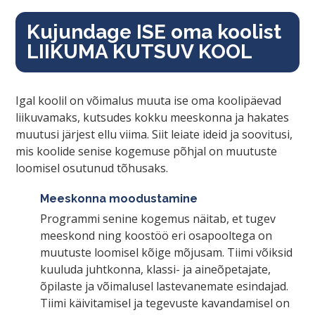
Kujundage ISE oma koolist
LIIKUMA KUTSUV KOOL
Igal koolil on võimalus muuta ise oma koolipäevad
liikuvamaks, kutsudes kokku meeskonna ja hakates
muutusi järjest ellu viima. Siit leiate ideid ja soovitusi,
mis koolide senise kogemuse põhjal on muutuste
loomisel osutunud tõhusaks.
Meeskonna moodustamine
Programmi senine kogemus näitab, et tugev
meeskond ning koostöö eri osapooltega on
muutuste loomisel kõige mõjusam. Tiimi võiksid
kuuluda juhtkonna, klassi- ja aineõpetajate,
õpilaste ja võimalusel lastevanemate esindajad.
Tiimi käivitamisel ja tegevuste kavandamisel on