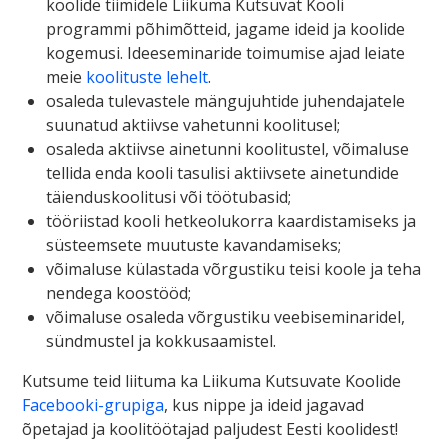
koolide tiimidele Liikuma Kutsuvat Kooli
programmi põhimõtteid, jagame ideid ja koolide
kogemusi. Ideeseminaride toimumise ajad leiate
meie
koolituste lehelt
.
osaleda tulevastele mängujuhtide juhendajatele
suunatud aktiivse vahetunni koolitusel;
osaleda aktiivse ainetunni koolitustel, võimaluse
tellida enda kooli tasulisi aktiivsete ainetundide
täienduskoolitusi või töötubasid;
tööriistad kooli hetkeolukorra kaardistamiseks ja
süsteemsete muutuste kavandamiseks;
võimaluse külastada võrgustiku teisi koole ja teha
nendega koostööd;
võimaluse osaleda võrgustiku veebiseminaridel,
sündmustel ja kokkusaamistel.
Kutsume teid liituma ka Liikuma Kutsuvate Koolide
Facebooki-grupiga
, kus nippe ja ideid jagavad
õpetajad ja koolitöötajad paljudest Eesti koolidest!