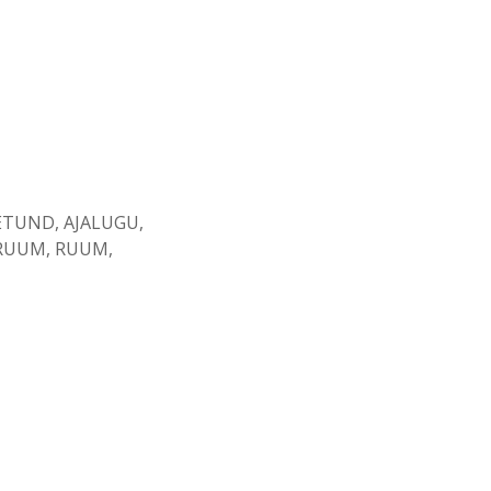
ETUND
,
AJALUGU
,
ERUUM
,
RUUM
,