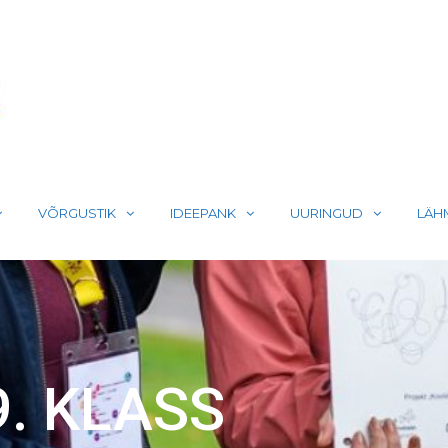
LIIKUMA
VÕRGUSTIK
IDEEPANK
UURINGUD
LÄH
9. KLASS