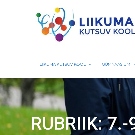
Skip
to
content
LIIKUMA KUTSUV KOOL
GÜMNAASIUM
RUBRIIK:
7.-