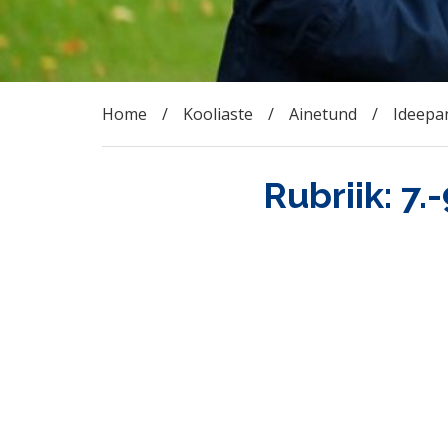
Home
Kooliaste
Ainetund
Ideepa
Rubriik:
7.-