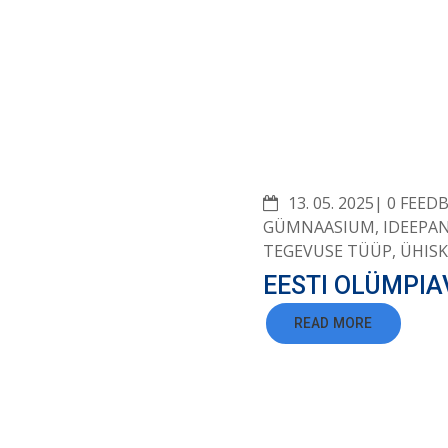
COMME
13. 05. 2025
0 FEED
GÜMNAASIUM
,
IDEEPA
TEGEVUSE TÜÜP
,
ÜHIS
EESTI OLÜMPIA
READ MORE