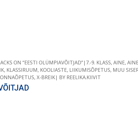
NTS
BACKS ON “EESTI OLÜMPIAVÕITJAD”
7.-9. KLASS
,
AINE
,
AIN
NK
,
KLASSIRUUM
,
KOOLIASTE
,
LIIKUMISÕPETUS
,
MUU SIS
KONNAÕPETUS
,
X-BREIK
BY
REELIKA.KIIVIT
VÕITJAD