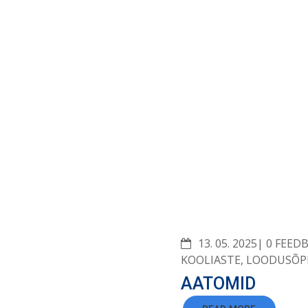
COMME
13. 05. 2025
0 FEED
KOOLIASTE
,
LOODUSÕP
AATOMID