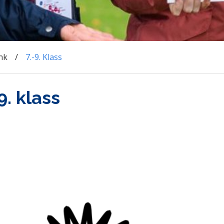
nk
7.-9. Klass
9. klass