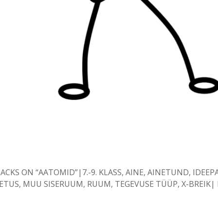
NTS
BACKS ON “AATOMID”
7.-9. KLASS
,
AINE
,
AINETUND
,
IDEEP
ETUS
,
MUU SISERUUM
,
RUUM
,
TEGEVUSE TÜÜP
,
X-BREIK