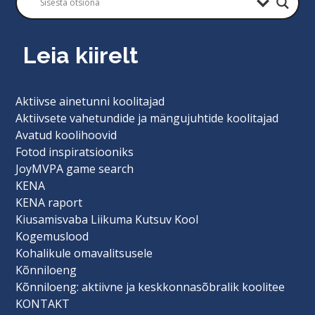
Leia kiirelt
Aktiivse ainetunni koolitajad
Aktiivsete vahetundide ja mängujuhtide koolitajad
Avatud koolihoovid
Fotod inspiratsiooniks
JoyMVPA game search
KENA
KENA raport
Kiusamisvaba Liikuma Kutsuv Kool
Kogemuslood
Kohalikule omavalitsusele
Kõnniloeng
Kõnniloeng: aktiivne ja keskkonnasõbralik koolitee
KONTAKT