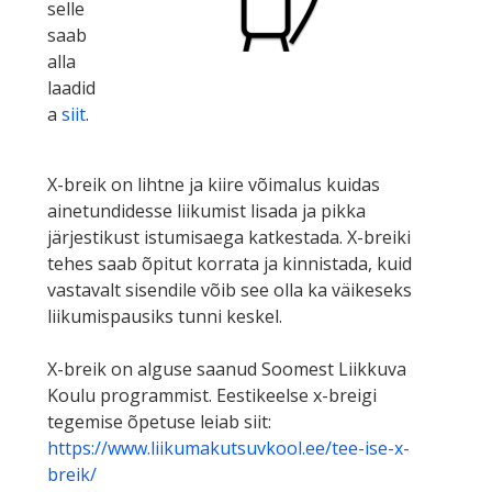
selle
saab
alla
laadid
a
siit
.
X-breik on lihtne ja kiire võimalus kuidas
ainetundidesse liikumist lisada ja pikka
järjestikust istumisaega katkestada. X-breiki
tehes saab õpitut korrata ja kinnistada, kuid
vastavalt sisendile võib see olla ka väikeseks
liikumispausiks tunni keskel.
X-breik on alguse saanud Soomest Liikkuva
Koulu programmist. Eestikeelse x-breigi
tegemise õpetuse leiab siit:
https://www.liikumakutsuvkool.ee/tee-ise-x-
breik/