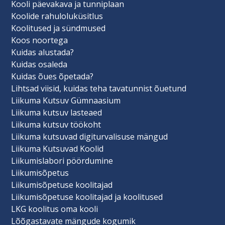
Kooli päevakava ja tunniplaan
Koolide rahuloluküsitlus
Koolitused ja sündmused
Koos noortega
Kuidas alustada?
Kuidas osaleda
Kuidas õues õpetada?
Lihtsad viisid, kuidas teha tavatunnist õuetund
Liikuma Kutsuv Gümnaasium
Liikuma kutsuv lasteaed
Liikuma kutsuv töökoht
Liikuma kutsuvad digiturvalisuse mängud
Liikuma Kutsuvad Koolid
Liikumislabori pöördumine
Liikumisõpetus
Liikumisõpetuse koolitajad
Liikumisõpetuse koolitajad ja koolitused
LKG koolitus oma kooli
Lõõgastavate mängude kogumik