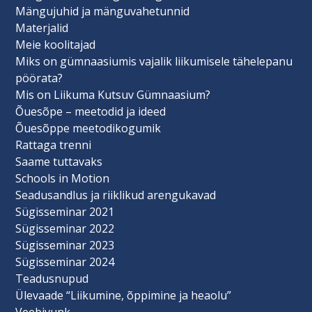
Mängujuhid ja mänguvahetunnid
Materjalid
Meie koolitajad
Miks on gümnaasiumis vajalik liikumisele tähelepanu
pöörata?
Mis on Liikuma Kutsuv Gümnaasium?
Õuesõpe – meetodid ja ideed
Õuesõppe meetodikogumik
Rattaga trenni
Saame tuttavaks
Schools in Motion
Seadusandlus ja riiklikud arengukavad
Sügisseminar 2021
Sügisseminar 2022
Sügisseminar 2023
Sügisseminar 2024
Teadusnupud
Ülevaade “Liikumine, õppimine ja heaolu”
Veebivunk