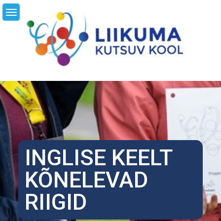
Skip
LI
to
content
INGLISE KEELT
KÕNELEVAD
RIIGID