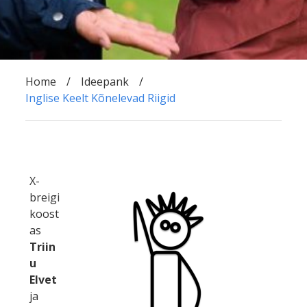
Home
Ideepank
Inglise Keelt Kõnelevad Riigid
X-
breigi
koost
as
Triin
u
Elvet
ja