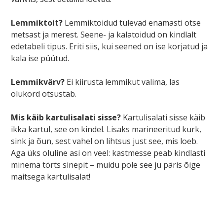
Lemmiktoit?
Lemmiktoidud tulevad enamasti otse
metsast ja merest. Seene- ja kalatoidud on kindlalt
edetabeli tipus. Eriti siis, kui seened on ise korjatud ja
kala ise püütud.
Lemmikvärv?
Ei kiirusta lemmikut valima, las
olukord otsustab.
Mis käib kartulisalati sisse?
Kartulisalati sisse käib
ikka kartul, see on kindel. Lisaks marineeritud kurk,
sink ja õun, sest vahel on lihtsus just see, mis loeb.
Aga üks oluline asi on veel: kastmesse peab kindlasti
minema törts sinepit – muidu pole see ju päris õige
maitsega kartulisalat!