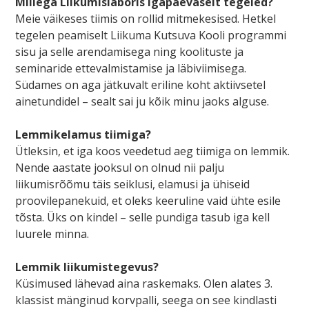
Millega Liikumislaboris igapäevaselt tegeled?
Meie väikeses tiimis on rollid mitmekesised. Hetkel
tegelen peamiselt Liikuma Kutsuva Kooli programmi
sisu ja selle arendamisega ning koolituste ja
seminaride ettevalmistamise ja läbiviimisega.
Südames on aga jätkuvalt eriline koht aktiivsetel
ainetundidel – sealt sai ju kõik minu jaoks alguse.
Lemmikelamus tiimiga?
Ütleksin, et iga koos veedetud aeg tiimiga on lemmik.
Nende aastate jooksul on olnud nii palju
liikumisrõõmu täis seiklusi, elamusi ja ühiseid
proovilepanekuid, et oleks keeruline vaid ühte esile
tõsta. Üks on kindel – selle pundiga tasub iga kell
luurele minna.
Lemmik liikumistegevus?
Küsimused lähevad aina raskemaks. Olen alates 3.
klassist mänginud korvpalli, seega on see kindlasti