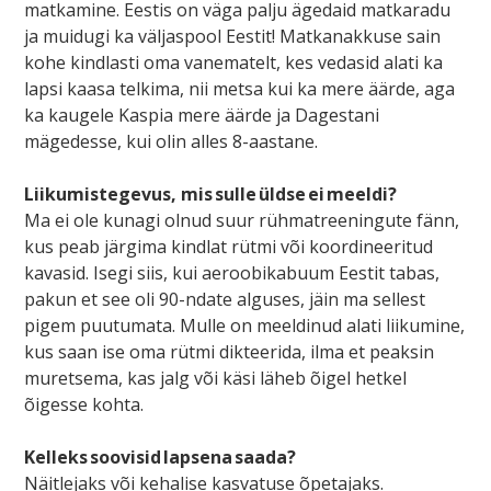
matkamine. Eestis on väga palju ägedaid matkaradu
ja muidugi ka väljaspool Eestit! Matkanakkuse sain
kohe kindlasti oma vanematelt, kes vedasid alati ka
lapsi kaasa telkima, nii metsa kui ka mere äärde, aga
ka kaugele Kaspia mere äärde ja Dagestani
mägedesse, kui olin alles 8-aastane.
Liikumistegevus, mis sulle üldse ei meeldi?
Ma ei ole kunagi olnud suur rühmatreeningute fänn,
kus peab järgima kindlat rütmi või koordineeritud
kavasid. Isegi siis, kui aeroobikabuum Eestit tabas,
pakun et see oli 90-ndate alguses, jäin ma sellest
pigem puutumata. Mulle on meeldinud alati liikumine,
kus saan ise oma rütmi dikteerida, ilma et peaksin
muretsema, kas jalg või käsi läheb õigel hetkel
õigesse kohta.
Kelleks soovisid lapsena saada?
Näitlejaks või kehalise kasvatuse õpetajaks.