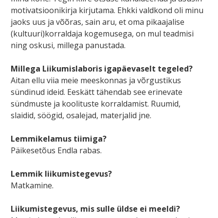
motivatsioonikirja kirjutama. Ehkki valdkond oli minu
jaoks uus ja võõras, sain aru, et oma pikaajalise
(kultuuri)korraldaja kogemusega, on mul teadmisi
ning oskusi, millega panustada.
Millega Liikumislaboris igapäevaselt tegeled?
Aitan ellu viia meie meeskonnas ja võrgustikus
sündinud ideid. Eeskätt tähendab see erinevate
sündmuste ja koolituste korraldamist. Ruumid,
slaidid, söögid, osalejad, materjalid jne.
Lemmikelamus tiimiga?
Päikesetõus Endla rabas.
Lemmik liikumistegevus?
Matkamine.
Liikumistegevus, mis sulle üldse ei meeldi?