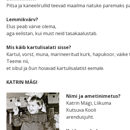
Pitsa ja kaneelirullid teevad maailma natuke paremaks p
Lemmikvärv?
Elus peab värve olema,
aga eelistan, kui must neid tasakaalustab.
Mis käib kartulisalati sisse?
Kartul, vorst, muna, marineeritud kurk, hapukoor, väike 
Teeme nii,
et sibul ja õun hoiavad kartulisalatist eemale.
KATRIN MÄGI
Nimi ja ametinimetus?
Katrin Mägi, Liikuma
Kutsuva Kooli
arendusjuht.