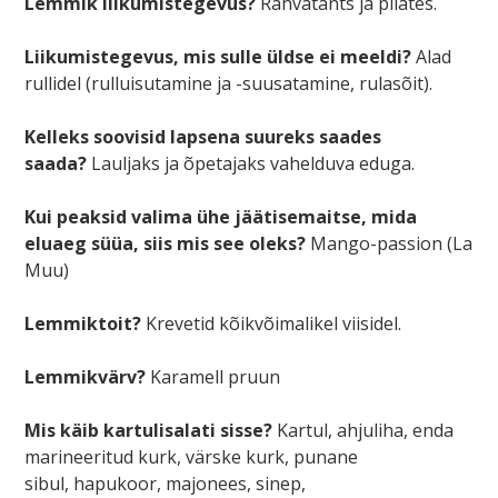
Lemmik liikumistegevus?
Rahvatants ja pilates.
Liikumistegevus, mis sulle üldse ei meeldi?
Alad
rullidel (rulluisutamine ja -suusatamine, rulasõit).
Kelleks soovisid lapsena suureks saades
saada?
Lauljaks ja õpetajaks vahelduva eduga.
Kui peaksid valima ühe jäätisemaitse, mida
eluaeg süüa, siis mis see oleks?
Mango-passion (La
Muu)
Lemmiktoit?
Krevetid kõikvõimalikel viisidel.
Lemmikvärv?
Karamell pruun
Mis käib kartulisalati sisse?
Kartul, ahjuliha, enda
marineeritud kurk, värske kurk, punane
sibul, hapukoor, majonees, sinep,