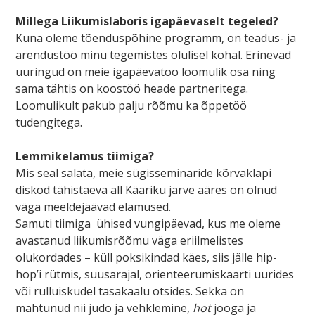
Millega Liikumislaboris igapäevaselt tegeled?
Kuna oleme tõenduspõhine programm, on teadus- ja
arendustöö minu tegemistes olulisel kohal. Erinevad
uuringud on meie igapäevatöö loomulik osa ning
sama tähtis on koostöö heade partneritega.
Loomulikult pakub palju rõõmu ka õppetöö
tudengitega.
Lemmikelamus tiimiga?
Mis seal salata, meie sügisseminaride kõrvaklapi
diskod tähistaeva all Kääriku järve ääres on olnud
väga meeldejäävad elamused.
Samuti tiimiga ühised vungipäevad, kus me oleme
avastanud liikumisrõõmu väga eriilmelistes
olukordades – küll poksikindad käes, siis jälle hip-
hop’i rütmis, suusarajal, orienteerumiskaarti uurides
või rulluiskudel tasakaalu otsides. Sekka on
mahtunud nii judo ja vehklemine,
hot
jooga ja