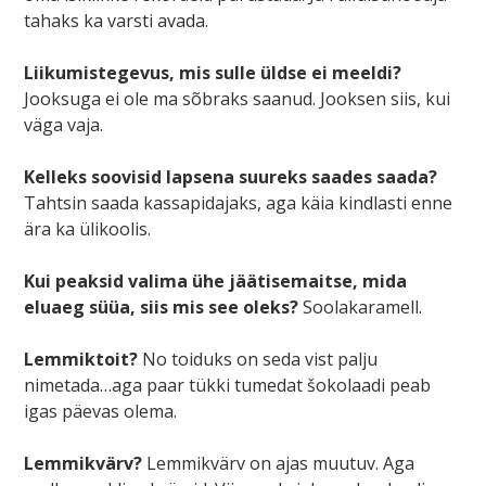
tahaks ka varsti avada.
Liikumistegevus, mis sulle üldse ei meeldi?
Jooksuga ei ole ma sõbraks saanud. Jooksen siis, kui
väga vaja.
Kelleks soovisid lapsena suureks saades saada?
Tahtsin saada kassapidajaks, aga käia kindlasti enne
ära ka ülikoolis.
Kui peaksid valima ühe jäätisemaitse, mida
eluaeg süüa, siis mis see oleks?
Soolakaramell.
Lemmiktoit?
No toiduks on seda vist palju
nimetada…aga paar tükki tumedat šokolaadi peab
igas päevas olema.
Lemmikvärv?
Lemmikvärv on ajas muutuv. Aga