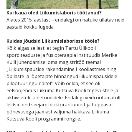
Kui kaua oled Liikumislaboris töötanud?
Alates 2015. aastast – endalegi on natuke üllatav neid
aastaid kokku lugeda.
Kuidas jõudsid Liikumislaborisse tööle?
Kõik algas sellest, et tegin Tartu Ülikooli
sporditeaduste ja füsioteraapia instituudis Merike
Kulli juhendamisel oma magistritöö teemal
„Liikumispauside rakendamine I kooliastmes ning
õpilaste ja õpetajate hinnangud liikumispausidele
pilootuuringu näitel“. Võib öelda, et see oli
eelsoojendus Liikuma Kutsuva Kooli tegevustele ja
aktiivsetele ainetundidele. Endalegi veidi ootamatult
leidsin end seejärel doktorantuurist ja hüppasin
põnevusega jaamast väljuma hakkava Liikuma
Kutsuva Kooli programmi rongile.