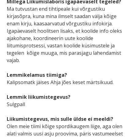
Millega Liikumislaboris igapäevaselt tegeled?
Ma tutvustan end tihtipeale kui võrgustiku
kirjasõpra, kuna mina ilmselt saadan välja kõige
enam kirju, kaasaarvatud võrgustiku infokirja.
Igapäevaselt hoolitsen lisaks, et koolide info oleks
ajakohane, koordineerin uute koolide
liitumisprotsessi, vastan koolide küsimustele ja
tegelen kõige muuga, mis parasjagu lahendamist
vajab.
Lemmikelamus tiimiga?
Kalipsomatk jäises Ahja jões keset märtsikuud.
Lemmik liikumistegevus?
Sulgpall
Liikumistegevus, mis sulle üldse ei meeldi?
Olen meie tiimi kõige spordikaugem liige, aga olen
alati valmis uusi asju proovima, päris vastumeelset