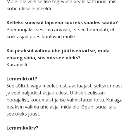
Ma ei ole veel sellise tegevuse peale sattunud, mis
kohe üldse ei meeldi.
Kelleks soovisid lapsena suureks saades saada?
Poemüüjaks, sest ma arvasin, et see tähendab, et
kõik asjad poes kuuluvad mulle.
Kui peaksid valima ühe jäätisemaitse, mida
eluaeg süüa, siis mis see oleks?
Karamelli.
Lemmiktoit?
See sõltub väga meeleolust, aastaajast, seltskonnast
ja veel paljudest asjaoludest. Üldiselt eelistan
hooajalist, kodumaist ja ise valmistatud toitu. Kui aga
peaksin valima ühe asja, mida elu lõpuni süüa, siis
see oleks juust.
Lemmikvärv?