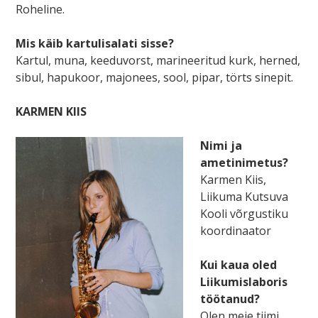
Roheline.
Mis käib kartulisalati sisse?
Kartul, muna, keeduvorst, marineeritud kurk, herned,
sibul, hapukoor, majonees, sool, pipar, törts sinepit.
KARMEN KIIS
Nimi ja
ametinimetus?
Karmen Kiis,
Liikuma Kutsuva
Kooli võrgustiku
koordinaator
Kui kaua oled
Liikumislaboris
töötanud?
Olen meie tiimi