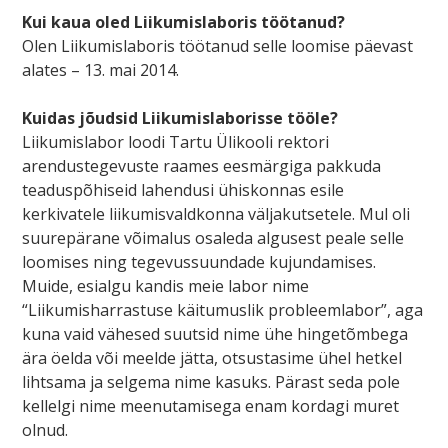
Kui kaua oled Liikumislaboris töötanud?
Olen Liikumislaboris töötanud selle loomise päevast
alates – 13. mai 2014.
Kuidas jõudsid Liikumislaborisse tööle?
Liikumislabor loodi Tartu Ülikooli rektori
arendustegevuste raames eesmärgiga pakkuda
teaduspõhiseid lahendusi ühiskonnas esile
kerkivatele liikumisvaldkonna väljakutsetele. Mul oli
suurepärane võimalus osaleda algusest peale selle
loo
mises ning tegevussuundade kujundamises.
Muide, esialgu kandis meie labor nime
“Liikumisharrastuse käitumuslik probleemlabor”, aga
kuna vaid vähesed suutsid nime ühe hingetõmbega
ära öelda või meelde jätta, otsustasime ühel hetkel
lihtsama ja selgema nime kasuks. Pärast seda pole
kellelgi nime meenutamisega enam kordagi muret
olnud.