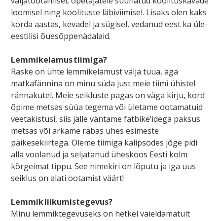
väljatöötamisel, õpetajatele suunatud koolituskavade
loomisel ning koolituste läbiviimisel. Lisaks olen kaks
korda aastas, kevadel ja sügisel, vedanud eest ka üle-
eestilisi õuesõppenädalaid.
Lemmikelamus tiimiga?
Raske on ühte lemmikelamust välja tuua, aga
matkafännina on minu süda just meie tiimi ühistel
rännakutel. Meie seikluste pagas on väga kirju, kord
õpime metsas süüa tegema või ületame ootamatuid
veetakistusi, siis jälle väntame fatbike’idega paksus
metsas või ärkame rabas ühes esimeste
päikesekiirtega. Oleme tiimiga kalipsodes jõge pidi
alla voolanud ja seljatanud üheskoos Eesti kolm
kõrgeimat tippu. See nimekiri on lõputu ja iga uus
seiklus on alati ootamist väärt!
Lemmik liikumistegevus?
Minu lemmiktegevuseks on hetkel vaieldamatult