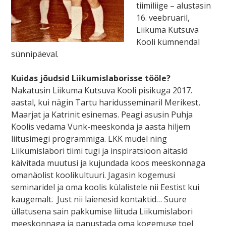
tiimiliige – alustasin
16. veebruaril,
Liikuma Kutsuva
Kooli kümnendal
sünnipäeval.
Kuidas jõudsid Liikumislaborisse tööle?
Nakatusin Liikuma Kutsuva Kooli pisikuga 2017.
aastal, kui nägin Tartu haridusseminaril Merikest,
Maarjat ja Katrinit esinemas. Peagi asusin Puhja
Koolis vedama Vunk-meeskonda ja aasta hiljem
liitusimegi programmiga. LKK mudel ning
Liikumislabori tiimi tugi ja inspiratsioon aitasid
käivitada muutusi ja kujundada koos meeskonnaga
omanäolist koolikultuuri. Jagasin kogemusi
seminaridel ja oma koolis külalistele nii Eestist kui
kaugemalt. Just nii laienesid kontaktid… Suure
üllatusena sain pakkumise liituda Liikumislabori
meeskonnaga ja panustada oma kogemuse toel