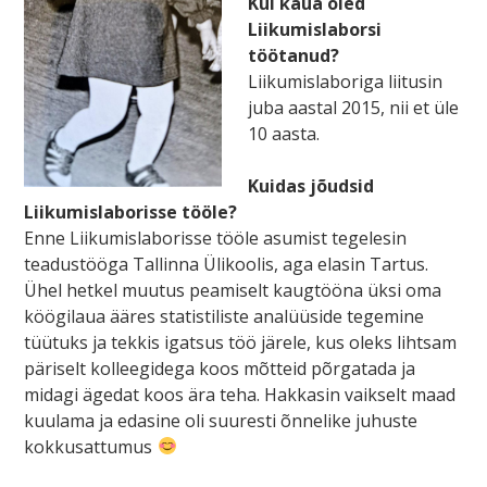
Kui kaua oled
Liikumislaborsi
töötanud?
Liikumislaboriga liitusin
juba aastal 2015, nii et üle
10 aasta.
Kuidas jõudsid
Liikumislaborisse tööle?
Enne Liikumislaborisse tööle asumist tegelesin
teadustööga Tallinna Ülikoolis, aga elasin Tartus.
Ühel hetkel muutus peamiselt kaugtööna üksi oma
köögilaua ääres statistiliste analüüside tegemine
tüütuks ja tekkis igatsus töö järele, kus oleks lihtsam
päriselt kolleegidega koos mõtteid põrgatada ja
midagi ägedat koos ära teha. Hakkasin vaikselt maad
kuulama ja edasine oli suuresti õnnelike juhuste
kokkusattumus