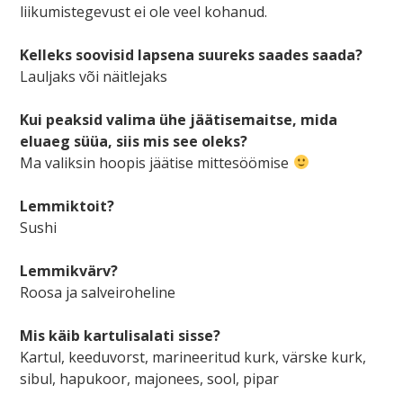
liikumistegevust ei ole veel kohanud.
Kelleks soovisid lapsena suureks saades saada?
Lauljaks või näitlejaks
Kui peaksid valima ühe jäätisemaitse, mida
eluaeg süüa, siis mis see oleks?
Ma valiksin hoopis jäätise mittesöömise
Lemmiktoit?
Sushi
Lemmikvärv?
Roosa ja salveiroheline
Mis käib kartulisalati sisse?
Kartul, keeduvorst, marineeritud kurk, värske kurk,
sibul, hapukoor, majonees, sool, pipar