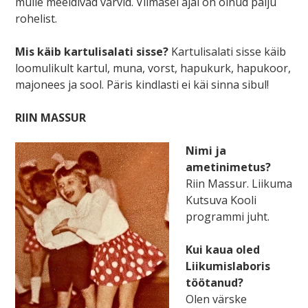
mulle meeldivad värvid. Viimasel ajal on olnud palju
rohelist.
Mis käib kartulisalati sisse?
Kartulisalati sisse käib
loomulikult kartul, muna, vorst, hapukurk, hapukoor,
majonees ja sool. Päris kindlasti ei käi sinna sibul!
RIIN MASSUR
Nimi ja
ametinimetus?
Riin Massur. Liikuma
Kutsuva Kooli
programmi juht.
Kui kaua oled
Liikumislaboris
töötanud?
Olen värske