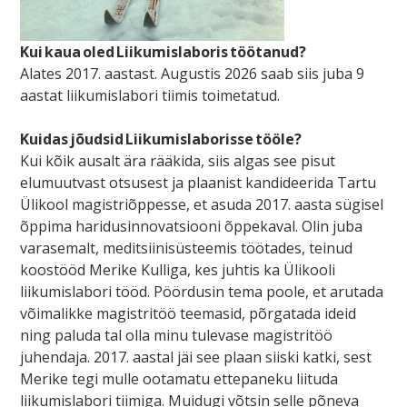
Kui kaua oled Liikumislaboris töötanud?
Alates 2017. aastast. Augustis 2026 saab siis juba 9
aastat liikumislabori tiimis toimetatud.
Kuidas jõudsid Liikumislaborisse tööle?
Kui kõik ausalt ära rääkida, siis algas see pisut
elumuutvast otsusest ja plaanist kandideerida Tartu
Ülikool magistriõppesse, et asuda 2017. aasta sügisel
õppima haridusinnovatsiooni õppekaval. Olin juba
varasemalt, meditsiinisüsteemis töötades, teinud
koostööd Merike Kulliga, kes juhtis ka Ülikooli
liikumislabori tööd. Pöördusin tema poole, et arutada
võimalikke magistritöö teemasid, põrgatada ideid
ning paluda tal olla minu tulevase magistritöö
juhendaja.
2017. aastal jäi see plaan siiski katki, sest
Merike tegi mulle ootamatu ettepaneku liituda
liikumislabori tiimiga. Muidugi võtsin selle põneva