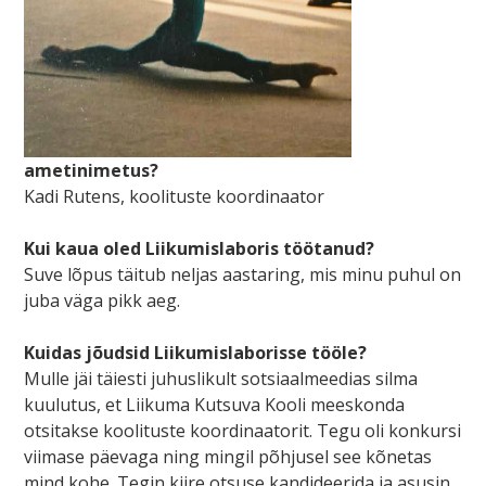
ametinimetus?
Kadi Rutens, koolituste koordinaator
Kui kaua oled Liikumislaboris töötanud?
Suve lõpus täitub neljas aastaring, mis minu puhul on
juba väga pikk aeg.
Kuidas jõudsid Liikumislaborisse tööle?
Mulle jäi täiesti juhuslikult sotsiaalmeedias silma
kuulutus, et Liikuma Kutsuva Kooli meeskonda
otsitakse koolituste koordinaatorit. Tegu oli konkursi
viimase päevaga ning mingil põhjusel see kõnetas
mind kohe. Tegin kiire otsuse kandideerida ja asusin