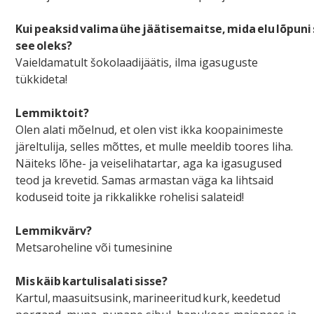
Kui peaksid valima ühe jäätisemaitse, mida elu lõpuni s
see oleks?
Vaieldamatult šokolaadijäätis, ilma igasuguste
tükkideta!
Lemmiktoit?
Olen alati mõelnud, et olen vist ikka koopainimeste
järeltulija, selles mõttes, et mulle meeldib toores liha.
Näiteks lõhe- ja veiselihatartar, aga ka igasugused
teod ja krevetid. Samas armastan väga ka lihtsaid
koduseid toite ja rikkalikke rohelisi salateid!
Lemmikvärv?
Metsaroheline või tumesinine
Mis käib kartulisalati sisse?
Kartul, maasuitsusink, marineeritud kurk, keedetud