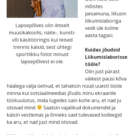
mõistes
pesamuna, liitusin
liikumislaboriga
Lapsepõlves olin ilmselt
veidi üle kolme
muusikakoolis, näite-, kunsti-
aasta tagasi.
või käsitööringis kui teised
trennis käisid, sest ühtegi
Kuidas jõudsid
sportlikku fotot minust
Liikumislaborisse
lapsepõlvest ei ole.
tööle?
Olin just pärast
väikest pausi kõva
häälega välja öelnud, et tahaksin nüüd uuesti tööle
minna kui sotsiaalmeedias jõudis minu ekraanile
töökuulutus, mida lugedes sain kohe aru, et nad ju
otsivad mind
Saatsin vajalikud dokumendid ja
käisin vestlemas ja õnneks said tulevased kolleegid
ka aru, et nad just mind otsivad.