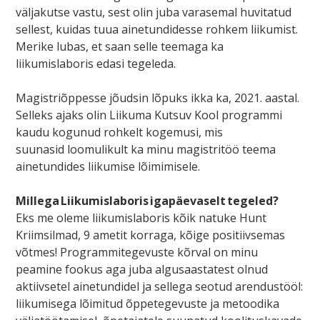
väljakutse vastu, sest olin juba varasemal huvitatud
sellest, kuidas tuua ainetundidesse rohkem liikumist.
Merike lubas, et saan selle teemaga ka
liikumislaboris edasi tegeleda.
Magistriõppesse jõudsin lõpuks ikka ka, 2021. aastal.
Selleks ajaks olin Liikuma Kutsuv Kool programmi
kaudu kogunud rohkelt kogemusi, mis
suunasid loomulikult ka minu magistritöö teema
ainetundides liikumise lõimimisele.
Millega Liikumislaboris igapäevaselt tegeled?
Eks me oleme liikumislaboris kõik natuke Hunt
Kriimsilmad, 9 ametit korraga, kõige positiivsemas
võtmes! Programmitegevuste kõrval on minu
peamine fookus aga juba algusaastatest olnud
aktiivsetel ainetundidel ja sellega seotud arendustööl:
liikumisega lõimitud õppetegevuste ja metoodika