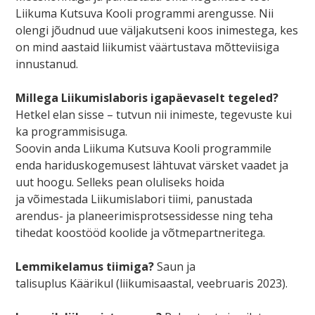
Liikuma Kutsuva Kooli programmi arengusse. Nii
olengi jõudnud uue väljakutseni koos inimestega, kes
on mind aastaid liikumist väärtustava mõtteviisiga
innustanud.
Millega Liikumislaboris igapäevaselt tegeled?
Hetkel elan sisse – tutvun nii inimeste, tegevuste kui
ka programmisisuga.
Soovin anda Liikuma Kutsuva Kooli programmile
enda hariduskogemusest lähtuvat värsket vaadet ja
uut hoogu. Selleks pean oluliseks hoida
ja võimestada Liikumislabori tiimi, panustada
arendus- ja planeerimisprotsessidesse ning teha
tihedat koostööd koolide ja võtmepartneritega.
Lemmikelamus tiimiga?
Saun ja
talisuplus Käärikul (liikumisaastal, veebruaris 2023).