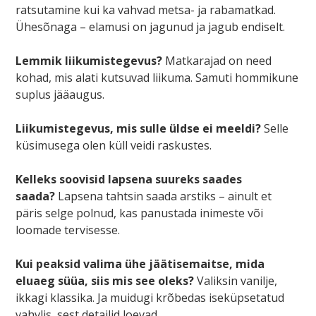
ratsutamine kui ka vahvad metsa- ja rabamatkad.
Ühesõnaga – elamusi on jagunud ja jagub endiselt.
Lemmik liikumistegevus?
Matkarajad on need
kohad, mis alati kutsuvad liikuma. Samuti hommikune
suplus jääaugus.
Liikumistegevus, mis sulle üldse ei meeldi?
S
elle
küsimusega olen küll veidi raskustes.
Kelleks soovisid lapsena suureks saades
saada?
Lapsena tahtsin saada arstiks – ainult et
päris selge polnud, kas panustada inimeste või
loomade tervisesse.
Kui peaksid valima ühe jäätisemaitse, mida
eluaeg süüa, siis mis see oleks?
Valiksin vanilje,
ikkagi klassika. Ja muidugi krõbedas iseküpsetatud
vahvlis, sest detailid loevad.