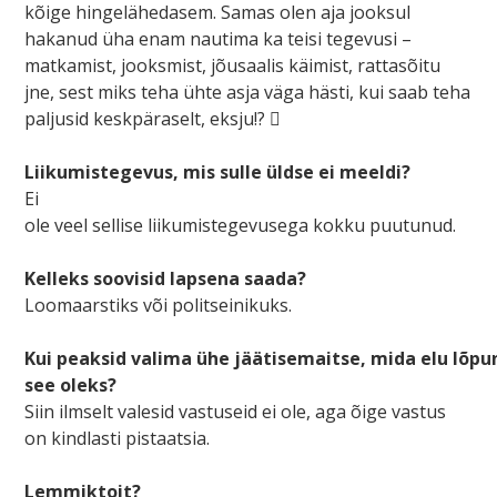
kõige hingelähedasem. Samas olen aja jooksul
hakanud üha enam nautima ka teisi tegevusi –
matkamist, jooksmist, jõusaalis käimist, rattasõitu
jne, sest miks teha ühte asja väga hästi, kui saab teha
paljusid keskpäraselt, eksju!?

Liikumistegevus, mis sulle üldse ei meeldi?
Ei
ole veel sellise liikumistegevusega kokku puutunud.
Kelleks soovisid lapsena saada?
Loomaarstiks või politseinikuks.
Kui peaksid valima ühe jäätisemaitse, mida elu lõpuni
see oleks?
Siin ilmselt valesid vastuseid ei ole, aga õige vastus
on kindlasti pistaatsia.
Lemmiktoit?