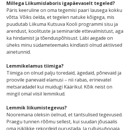
Millega Liikumislaboris igapäevaselt tegeled?
Päris keeruline on oma tegemisi paari lausega kokku
võtta. Võiks öelda, et tegelen natuke kõigega, mis
puudutab Liikuma Kutsuva Kooli programmi sisu ja
arendust, koolituste ja seminaride ettevalmistust, aga
ka hindamist ja tõenduspõhisust. Läbi aegade on
üheks minu südameteemaks kindlasti olnud aktiivsed
ainetunnid.
Lemmikelamus tiimiga?
Tiimiga on olnud palju toredaid, ägedaid, põnevaid ja
proovile panevaid elamusi – nii rabas, erinevatel
metsaradadel kui muidugi Käärikul. Kõik neist on
mingil omal viisil lemmikud.
Lemmik liikumistegevus?
Nooremana oleksin öelnud, et tantsulised tegevused.
Praegu tunnen rõõmu sellest, kui suudan jõusaalis
oma isiklikke rekordeid purustada. Ja rulluisuhooaja