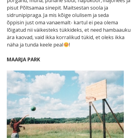
porgand, muna, punane sibul, hapukoor, majonees ja
pisut Põltsamaa sinepit. Maitsestan soola ja
sidrunipipraga. Ja mis kõige olulisem ja seda
õppisin just oma vanaemalt- kartul ei pea olema
lõigatud nii väikesteks tükkideks, et need hambaauku
ära kaovad, vaid ikka korralikud tükid, et oleks ikka
näha ja tunda keele peal
!
MAARJA PARK