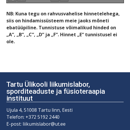
NB: Kuna tegu on rahvusvahelise hinnetelehega,
siis on hindamissüsteem meie jaoks mõneti
ebatüüpiline. Tunnistuse võimalikud hinded on
„A“, „B“, „C“, „D“ ja „F“.
Hinnet „E“ tunnistusel ei
ole.
Tartu Ülikooli liikumislabor,
sporditeaduste ja füsioteraapia
instituut
Ujula 4, 51008 Tartu linn, Eesti
Telefon: +372 5192 2440
E-post: liikumislabor@ut.ee