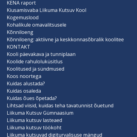
KENA raport
Kiusamisvaba Liikuma Kutsuv Kool
Kogemuslood
Kohalikule omavalitsusele
Kõnniloeng
Kõnniloeng: aktiivne ja keskkonnasõbralik koolitee
KONTAKT
Kooli päevakava ja tunniplaan
Koolide rahuloluküsitlus
Koolitused ja sündmused
Koos noortega
Kuidas alustada?
Kuidas osaleda
Kuidas õues õpetada?
Lihtsad viisid, kuidas teha tavatunnist õuetund
Liikuma Kutsuv Gümnaasium
Liikuma kutsuv lasteaed
Liikuma kutsuv töökoht
Liikuma kutsuvad digiturvalisuse mängud