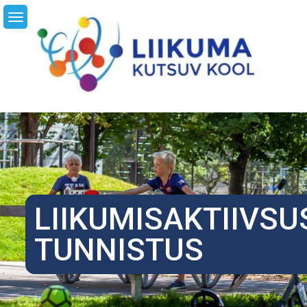
Skip
LI
to
content
LIIKUMISAKTIIVSU
TUNNISTUS