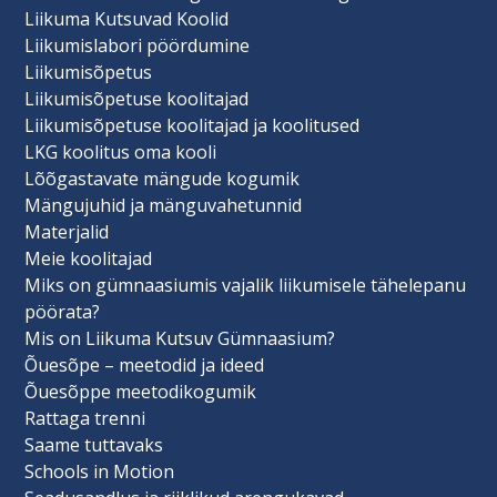
Liikuma Kutsuvad Koolid
Liikumislabori pöördumine
Liikumisõpetus
Liikumisõpetuse koolitajad
Liikumisõpetuse koolitajad ja koolitused
LKG koolitus oma kooli
Lõõgastavate mängude kogumik
Mängujuhid ja mänguvahetunnid
Materjalid
Meie koolitajad
Miks on gümnaasiumis vajalik liikumisele tähelepanu
pöörata?
Mis on Liikuma Kutsuv Gümnaasium?
Õuesõpe – meetodid ja ideed
Õuesõppe meetodikogumik
Rattaga trenni
Saame tuttavaks
Schools in Motion