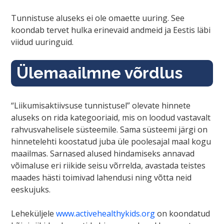
Tunnistuse aluseks ei ole omaette uuring. See
koondab tervet hulka erinevaid andmeid ja Eestis läbi
viidud uuringuid.
Ülemaailmne võrdlus
“Liikumisaktiivsuse tunnistusel” olevate hinnete
aluseks on rida kategooriaid, mis on loodud vastavalt
rahvusvahelisele süsteemile. Sama süsteemi järgi on
hinnetelehti koostatud juba üle poolesajal maal kogu
maailmas. Sarnased alused hindamiseks annavad
võimaluse eri riikide seisu võrrelda, avastada teistes
maades hästi toimivad lahendusi ning võtta neid
eeskujuks.
Leheküljele
www.activehealthykids.org
on koondatud