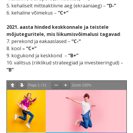
5. kehaliselt mitteaktiivne aeg (ekraaniaeg) –
“D-”
6. kehaline võimekus –
“C+“
2021. aasta hinded keskkonnale ja teistele
mõjuteguritele, mis liikumisvõimalusi tagavad
:
7. perekond ja eakaaslased –
“C-“
8. kool
– “C+”
9. kogukond ja keskkond –
“B+”
10. valitsus (riiklikud strateegiad ja investeeringud) –
“B”
Page
1
/
51
Zoom
100%