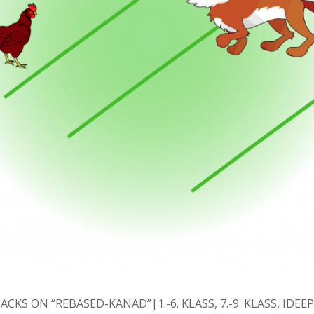
NTS
BACKS ON “REBASED-KANAD”
1.-6. KLASS
,
7.-9. KLASS
,
IDEE