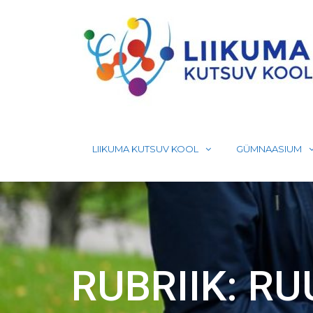
Skip
to
content
LIIKUMA KUTSUV KOOL
GÜMNAASIUM
RUBRIIK:
RU