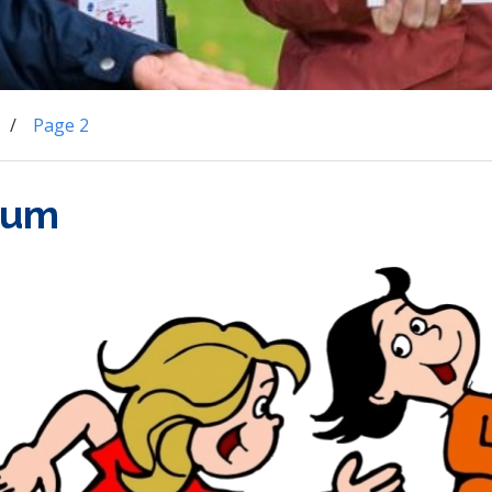
Page 2
uum