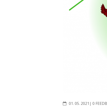
COMME
01. 05. 2021
0 FEED