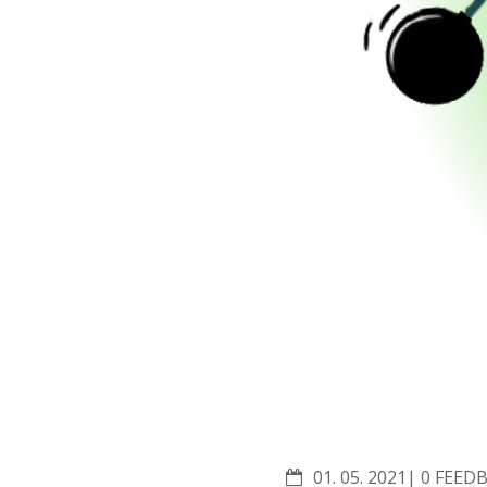
COMME
01. 05. 2021
0 FEED