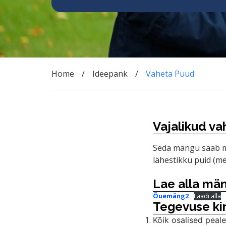
Home
Ideepank
Vaheta Puud
Vajalikud va
Seda mängu saab m
lähestikku puid (met
Lae alla män
Õuemäng2
Laadi alla
Tegevuse kir
Kõik osalised peal