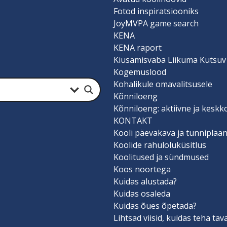
Fotod inspiratsiooniks
JoyMVPA game search
KENA
KENA raport
Kiusamisvaba Liikuma Kutsuv
Kogemuslood
Kohalikule omavalitsusele
Kõnniloeng
Kõnniloeng: aktiivne ja keskk
KONTAKT
Kooli päevakava ja tunniplaa
Koolide rahuloluküsitlus
Koolitused ja sündmused
Koos noortega
Kuidas alustada?
Kuidas osaleda
Kuidas õues õpetada?
Lihtsad viisid, kuidas teha ta