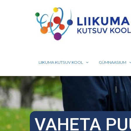
Skip
to
content
LIIKUMA KUTSUV KOOL
GÜMNAASIUM
VAHETA PU