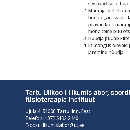
seisavad selle tüve
Mängija, kellel oma 
hüüab: „ära vaata k
peavad kõik mängi
mõne teise puu ots
Hüüdja püüab kiires
Et mängus olevaid 
järgmine hüüdja.
Tartu Ülikooli liikumislabor, spor
füsioteraapia instituut
Ujula 4, 51008 Tartu linn, Eesti
Telefon: +372 5192 2440
E-post: liikumislabor@ut.ee