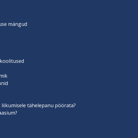
suse mängud
 koolitused
mik
nnid
 liikumisele tähelepanu pöörata?
aasium?