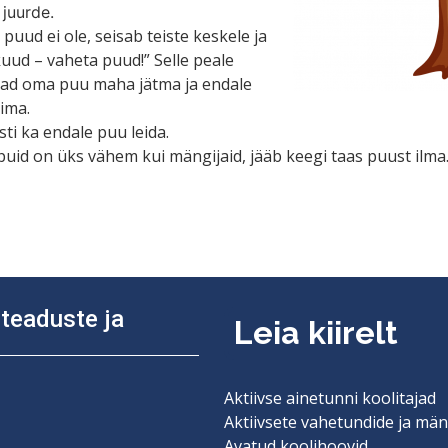
 juurde.
puud ei ole, seisab teiste keskele ja
uud – vaheta puud!” Selle peale
jad oma puu maha jätma ja endale
ima.
ti ka endale puu leida.
puid on üks vähem kui mängijaid, jääb keegi taas puust ilm
diteaduste ja
Leia kiirelt
Aktiivse ainetunni koolitajad
Aktiivsete vahetundide ja män
Avatud koolihoovid