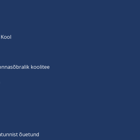
 Kool
onnasõbralik koolitee
n
vatunnist õuetund