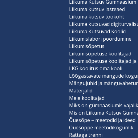
Liikuma Kutsuv Gümnaasium
Liikuma kutsuv lasteaed
Liikuma kutsuv töökoht
Liikuma kutsuvad digiturvali
Liikuma Kutsuvad Koolid
Liikumislabori pöördumine
Liikumisõpetus
Liikumisõpetuse koolitajad
Liikumisõpetuse koolitajad ja
LKG koolitus oma kooli
Lõõgastavate mängude kogu
Mängujuhid ja mänguvahetu
Materjalid
Meie koolitajad
Miks on gümnaasiumis vajalik
Mis on Liikuma Kutsuv Gümn
Õuesõpe – meetodid ja ideed
Õuesõppe meetodikogumik
Rattaga trenni