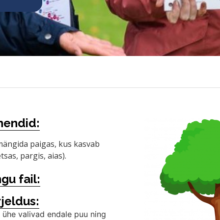
hendid:
ängida paigas, kus kasvab
sas, pargis, aias).
gu fail:
jeldus:
e ühe valivad endale puu ning