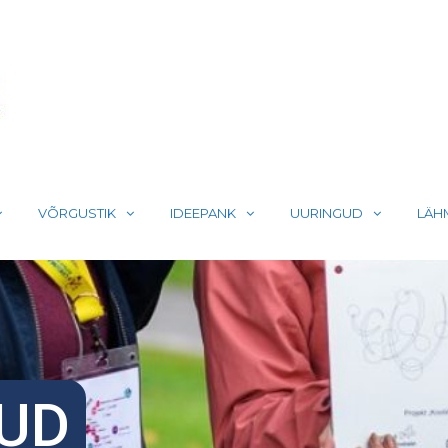
LIIKUMA
VÕRGUSTIK
IDEEPANK
UURINGUD
LÄH
UD