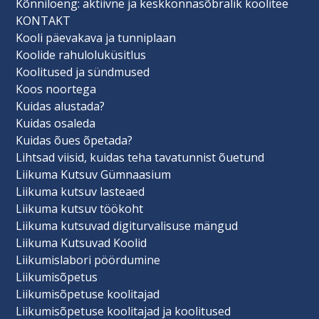
Kõnniloeng: aktiivne ja keskkonnasõbralik koolitee
KONTAKT
Kooli päevakava ja tunniplaan
Koolide rahuloluküsitlus
Koolitused ja sündmused
Koos noortega
Kuidas alustada?
Kuidas osaleda
Kuidas õues õpetada?
Lihtsad viisid, kuidas teha tavatunnist õuetund
Liikuma Kutsuv Gümnaasium
Liikuma kutsuv lasteaed
Liikuma kutsuv töökoht
Liikuma kutsuvad digiturvalisuse mängud
Liikuma Kutsuvad Koolid
Liikumislabori pöördumine
Liikumisõpetus
Liikumisõpetuse koolitajad
Liikumisõpetuse koolitajad ja koolitused