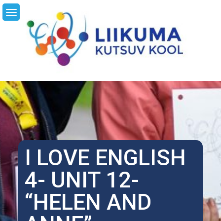
Skip
LI
to
content
I LOVE ENGLISH
4- UNIT 12-
“HELEN AND