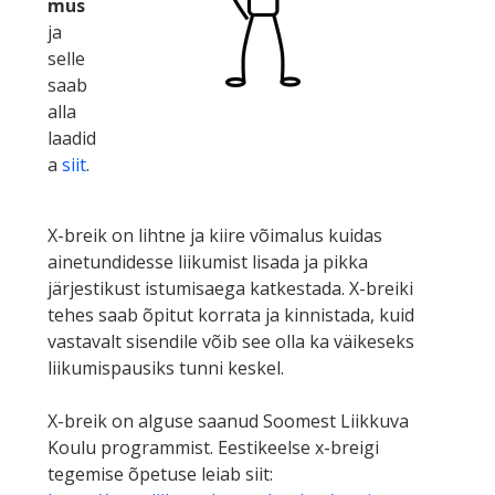
mus
ja
selle
saab
alla
laadid
a
siit
.
X-breik on lihtne ja kiire võimalus kuidas
ainetundidesse liikumist lisada ja pikka
järjestikust istumisaega katkestada. X-breiki
tehes saab õpitut korrata ja kinnistada, kuid
vastavalt sisendile võib see olla ka väikeseks
liikumispausiks tunni keskel.
X-breik on alguse saanud Soomest Liikkuva
Koulu programmist. Eestikeelse x-breigi
tegemise õpetuse leiab siit: