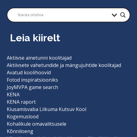
Leia kiirelt
Aktiivse ainetunni koolitajad
Aktiivsete vahetundide ja mängujuhtide koolitajad
Avatud koolihoovid
Fotod inspiratsiooniks
JoyMVPA game search
KENA
KENA raport
Kiusamisvaba Liikuma Kutsuv Kool
Kogemuslood
Kohalikule omavalitsusele
Kõnniloeng