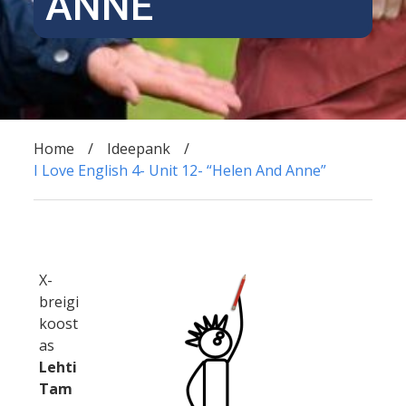
ANNE”
Home
Ideepank
I Love English 4- Unit 12- “Helen And Anne”
X-
breigi
koost
as
Lehti
Tam