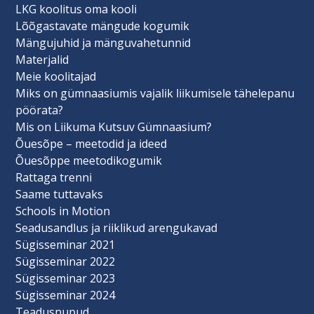
LKG koolitus oma kooli
Lõõgastavate mängude kogumik
Mängujuhid ja mänguvahetunnid
Materjalid
Meie koolitajad
Miks on gümnaasiumis vajalik liikumisele tähelepanu
pöörata?
Mis on Liikuma Kutsuv Gümnaasium?
Õuesõpe – meetodid ja ideed
Õuesõppe meetodikogumik
Rattaga trenni
Saame tuttavaks
Schools in Motion
Seadusandlus ja riiklikud arengukavad
Sügisseminar 2021
Sügisseminar 2022
Sügisseminar 2023
Sügisseminar 2024
Teadusnupud