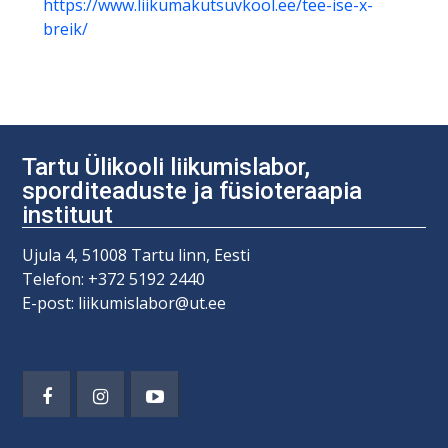
https://www.liikumakutsuvkool.ee/tee-ise-x-
breik/
Tartu Ülikooli liikumislabor,
sporditeaduste ja füsioteraapia
instituut
Ujula 4, 51008 Tartu linn, Eesti
Telefon: +372 5192 2440
E-post: liikumislabor@ut.ee