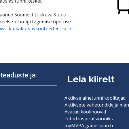
ausiks tunni keskel.
saanud Soomest Liikkuva Koulu
keelse x-breigi tegemise õpetuse
ww.liikumakutsuvkool.ee/tee-ise-x-
diteaduste ja
Leia kiirelt
Aktiivse ainetunni koolitajad
Aktiivsete vahetundide ja män
Avatud koolihoovid
Fotod inspiratsiooniks
JoyMVPA game search