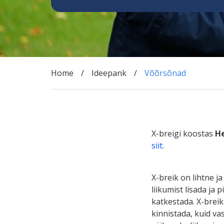
Home
Ideepank
Võõrsõnad
X-breigi koostas
H
siit
.
X-breik on lihtne j
liikumist lisada ja 
katkestada. X-breik
kinnistada, kuid vas