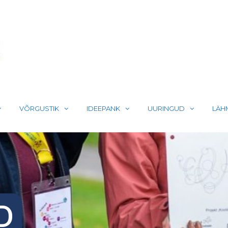
LIIKUMA
VÕRGUSTIK
IDEEPANK
UURINGUD
LÄH
D