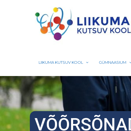
Skip
to
content
LIIKUMA KUTSUV KOOL
GÜMNAASIUM
VÕÕRSÕNA