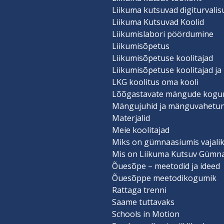
Liikuma kutsuvad digiturvali
Liikuma Kutsuvad Koolid
Liikumislabori pöördumine
Liikumisõpetus
Liikumisõpetuse koolitajad
Liikumisõpetuse koolitajad ja
LKG koolitus oma kooli
Lõõgastavate mängude kogu
Mängujuhid ja mänguvahetu
Materjalid
Meie koolitajad
Miks on gümnaasiumis vajalik
Mis on Liikuma Kutsuv Gümn
Õuesõpe – meetodid ja ideed
Õuesõppe meetodikogumik
Rattaga trenni
Saame tuttavaks
Schools in Motion