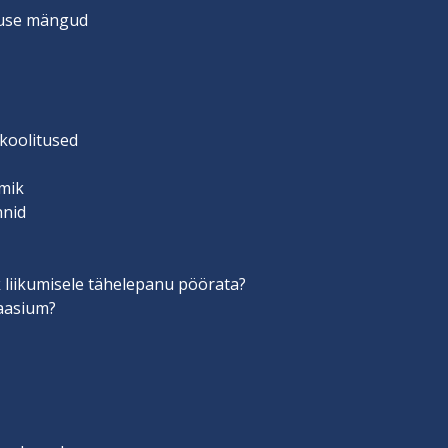
suse mängud
 koolitused
mik
nnid
 liikumisele tähelepanu pöörata?
aasium?