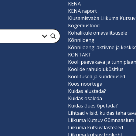
KENA
KENA raport
Kiusamisvaba Liikuma Kutsuv
Kogemuslood
Kohalikule omavalitsusele
Kõnniloeng
Kõnniloeng: aktiivne ja keskk
KONTAKT
Kooli päevakava ja tunniplaa
Koolide rahuloluküsitlus
Koolitused ja sündmused
Koos noortega
Kuidas alustada?
Kuidas osaleda
Kuidas õues õpetada?
Lihtsad viisid, kuidas teha ta
Liikuma Kutsuv Gümnaasium
Liikuma kutsuv lasteaed
Liikuma kutsuv töökoht