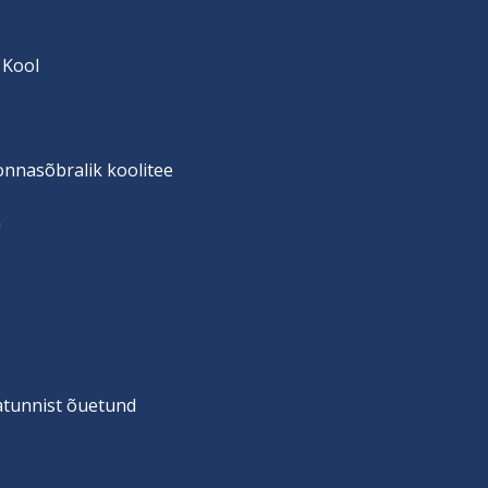
 Kool
onnasõbralik koolitee
n
vatunnist õuetund