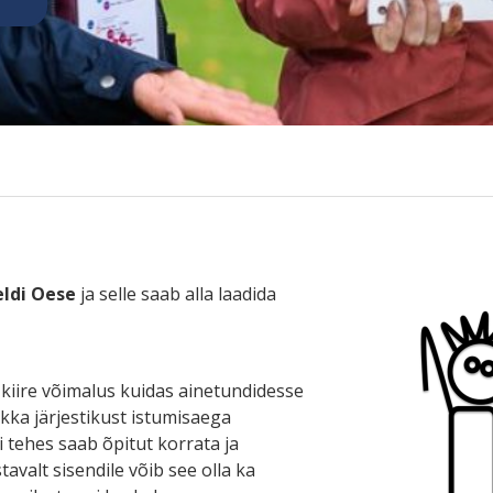
eldi Oese
ja selle saab alla laadida
a kiire võimalus kuidas ainetundidesse
pikka järjestikust istumisaega
i tehes saab õpitut korrata ja
tavalt sisendile võib see olla ka