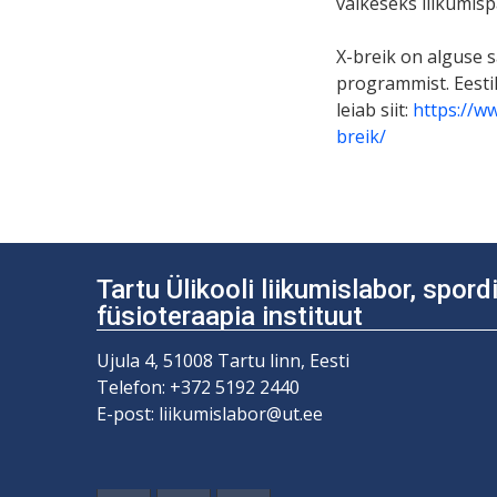
väikeseks liikumisp
X-breik on alguse 
programmist. Eesti
leiab siit:
https://w
breik/
Tartu Ülikooli liikumislabor, spor
füsioteraapia instituut
Ujula 4, 51008 Tartu linn, Eesti
Telefon: +372 5192 2440
E-post: liikumislabor@ut.ee