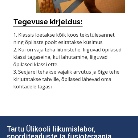
Tegevuse kirjeldus:
1. Klassis loetakse kõik koos tekstülesannet
ning õpilaste poolt esitatakse küsimus.
2. Kui on vaja teha liitmistehe, liiguvad õpilased
klassi tagaseina, kui lahutamine, liiguvad
õpilased klassi ette.
3. Seejärel tehakse vajalik arvutus ja õige tehe
kirjutatakse tahvlile, õpilased lähevad oma
kohtadele tagasi.
Tartu Ülikooli liikumislabor,
sporditeaduste ja füsioteraapia