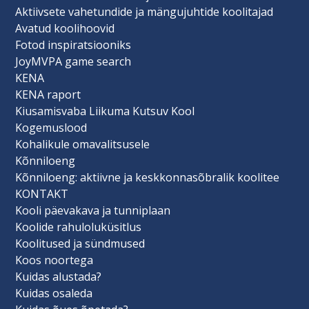
Aktiivsete vahetundide ja mängujuhtide koolitajad
Avatud koolihoovid
Fotod inspiratsiooniks
JoyMVPA game search
KENA
KENA raport
Kiusamisvaba Liikuma Kutsuv Kool
Kogemuslood
Kohalikule omavalitsusele
Kõnniloeng
Kõnniloeng: aktiivne ja keskkonnasõbralik koolitee
KONTAKT
Kooli päevakava ja tunniplaan
Koolide rahuloluküsitlus
Koolitused ja sündmused
Koos noortega
Kuidas alustada?
Kuidas osaleda