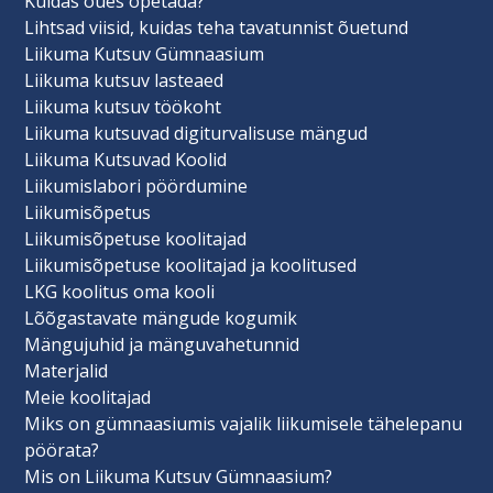
Kuidas õues õpetada?
Lihtsad viisid, kuidas teha tavatunnist õuetund
Liikuma Kutsuv Gümnaasium
Liikuma kutsuv lasteaed
Liikuma kutsuv töökoht
Liikuma kutsuvad digiturvalisuse mängud
Liikuma Kutsuvad Koolid
Liikumislabori pöördumine
Liikumisõpetus
Liikumisõpetuse koolitajad
Liikumisõpetuse koolitajad ja koolitused
LKG koolitus oma kooli
Lõõgastavate mängude kogumik
Mängujuhid ja mänguvahetunnid
Materjalid
Meie koolitajad
Miks on gümnaasiumis vajalik liikumisele tähelepanu
pöörata?
Mis on Liikuma Kutsuv Gümnaasium?