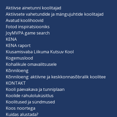
Aktiivse ainetunni koolitajad
Aktiivsete vahetundide ja mängujuhtide koolitajad
Avatud koolihoovid
Fotod inspiratsiooniks
JoyMVPA game search
KENA
KENA raport
Kiusamisvaba Liikuma Kutsuv Kool
Kogemuslood
Kohalikule omavalitsusele
Kõnniloeng
Kõnniloeng: aktiivne ja keskkonnasõbralik koolitee
KONTAKT
Kooli päevakava ja tunniplaan
Koolide rahuloluküsitlus
Koolitused ja sündmused
Koos noortega
Kuidas alustada?