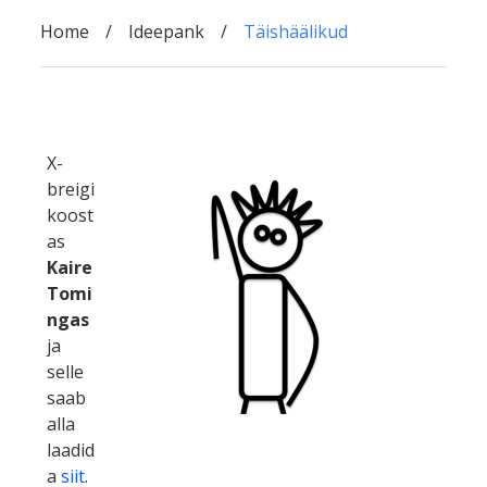
Home
Ideepank
Täishäälikud
X-
breigi
koost
as
Kaire
Tomi
ngas
ja
selle
saab
alla
laadid
a
siit
.