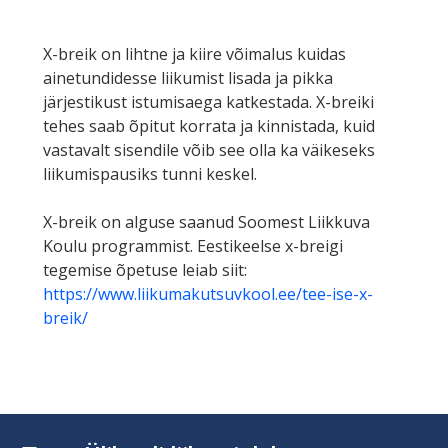
X-breik on lihtne ja kiire võimalus kuidas
ainetundidesse liikumist lisada ja pikka
järjestikust istumisaega katkestada. X-breiki
tehes saab õpitut korrata ja kinnistada, kuid
vastavalt sisendile võib see olla ka väikeseks
liikumispausiks tunni keskel.
X-breik on alguse saanud Soomest Liikkuva
Koulu programmist. Eestikeelse x-breigi
tegemise õpetuse leiab siit:
https://www.liikumakutsuvkool.ee/tee-ise-x-
breik/