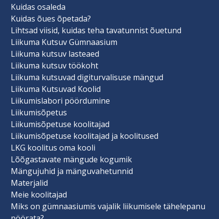
Kuidas osaleda
Kuidas õues õpetada?
Lihtsad viisid, kuidas teha tavatunnist õuetund
Liikuma Kutsuv Gümnaasium
Liikuma kutsuv lasteaed
Liikuma kutsuv töökoht
Liikuma kutsuvad digiturvalisuse mängud
Liikuma Kutsuvad Koolid
Liikumislabori pöördumine
Liikumisõpetus
Liikumisõpetuse koolitajad
Liikumisõpetuse koolitajad ja koolitused
LKG koolitus oma kooli
Lõõgastavate mängude kogumik
Mängujuhid ja mänguvahetunnid
Materjalid
Meie koolitajad
Miks on gümnaasiumis vajalik liikumisele tähelepanu
pöörata?