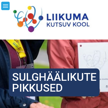
Skip
LI
to
content
SULGHÄÄLIKUTE
PIKKUSED