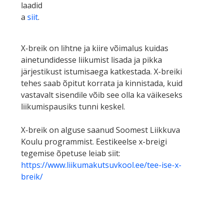
laadid
a
siit
.
X-breik on lihtne ja kiire võimalus kuidas
ainetundidesse liikumist lisada ja pikka
järjestikust istumisaega katkestada. X-breiki
tehes saab õpitut korrata ja kinnistada, kuid
vastavalt sisendile võib see olla ka väikeseks
liikumispausiks tunni keskel.
X-breik on alguse saanud Soomest Liikkuva
Koulu programmist. Eestikeelse x-breigi
tegemise õpetuse leiab siit:
https://www.liikumakutsuvkool.ee/tee-ise-x-
breik/