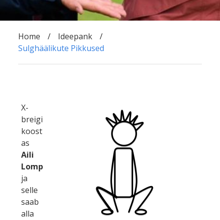
Home
Ideepank
Sulghäälikute Pikkused
X-
breigi
koost
as
Aili
Lomp
ja
selle
saab
alla