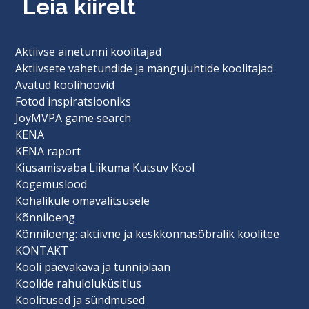
Leia kiirelt
Aktiivse ainetunni koolitajad
Aktiivsete vahetundide ja mängujuhtide koolitajad
Avatud koolihoovid
Fotod inspiratsiooniks
JoyMVPA game search
KENA
KENA raport
Kiusamisvaba Liikuma Kutsuv Kool
Kogemuslood
Kohalikule omavalitsusele
Kõnniloeng
Kõnniloeng: aktiivne ja keskkonnasõbralik koolitee
KONTAKT
Kooli päevakava ja tunniplaan
Koolide rahuloluküsitlus
Koolitused ja sündmused