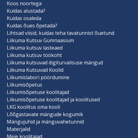
Koos noortega
Kuidas alustada?
Kuidas osaleda
Kuidas õues õpetada?
Lihtsad viisid, kuidas teha tavatunnist õuetund
Liikuma Kutsuv Gümnaasium
Liikuma kutsuv lasteaed
Liikuma kutsuv töökoht
Liikuma kutsuvad digiturvalisuse mängud
Liikuma Kutsuvad Koolid
Liikumislabori pöördumine
Liikumisõpetus
Liikumisõpetuse koolitajad
Liikumisõpetuse koolitajad ja koolitused
LKG koolitus oma kooli
Lõõgastavate mängude kogumik
Mängujuhid ja mänguvahetunnid
Materjalid
Meie koolitajad