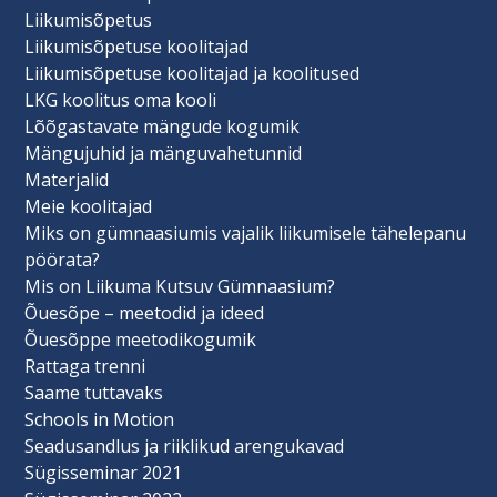
Liikumisõpetus
Liikumisõpetuse koolitajad
Liikumisõpetuse koolitajad ja koolitused
LKG koolitus oma kooli
Lõõgastavate mängude kogumik
Mängujuhid ja mänguvahetunnid
Materjalid
Meie koolitajad
Miks on gümnaasiumis vajalik liikumisele tähelepanu
pöörata?
Mis on Liikuma Kutsuv Gümnaasium?
Õuesõpe – meetodid ja ideed
Õuesõppe meetodikogumik
Rattaga trenni
Saame tuttavaks
Schools in Motion
Seadusandlus ja riiklikud arengukavad
Sügisseminar 2021