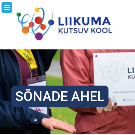
Skip
LI
to
content
SÕNADE AHEL