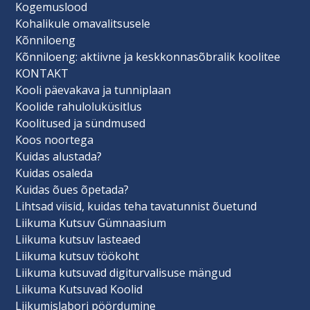
Kogemuslood
Kohalikule omavalitsusele
Kõnniloeng
Kõnniloeng: aktiivne ja keskkonnasõbralik koolitee
KONTAKT
Kooli päevakava ja tunniplaan
Koolide rahuloluküsitlus
Koolitused ja sündmused
Koos noortega
Kuidas alustada?
Kuidas osaleda
Kuidas õues õpetada?
Lihtsad viisid, kuidas teha tavatunnist õuetund
Liikuma Kutsuv Gümnaasium
Liikuma kutsuv lasteaed
Liikuma kutsuv töökoht
Liikuma kutsuvad digiturvalisuse mängud
Liikuma Kutsuvad Koolid
Liikumislabori pöördumine