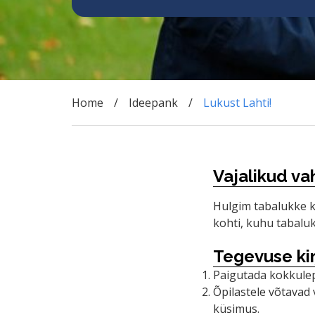
Home
Ideepank
Lukust Lahti!
Vajalikud va
Hulgim tabalukke k
kohti, kuhu tabalu
Tegevuse kir
Paigutada kokkule
Õpilastele võtavad 
küsimus.