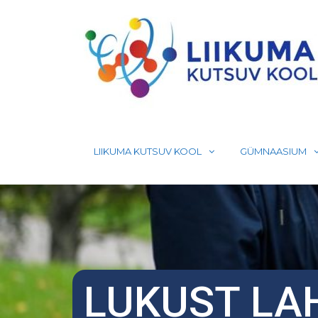
Skip
to
content
LIIKUMA KUTSUV KOOL
GÜMNAASIUM
LUKUST LAH