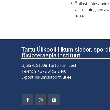
Õpilaste ülesandeks
vastus ning see av
tuua.
Tartu Ülikooli liikumislabor, spor
füsioteraapia instituut
Ujula 4, 51008 Tartu linn, Eesti
Telefon: +372 5192 2440
E-post: liikumislabor@ut.ee