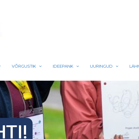
LIIKUMA
VÕRGUSTIK
IDEEPANK
UURINGUD
LÄH
TI!