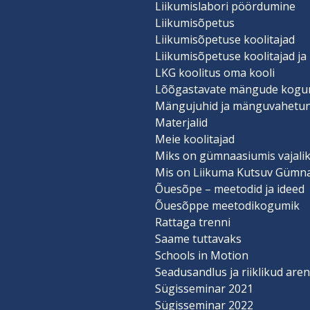
Liikumislabori pöördumine
Liikumisõpetus
Liikumisõpetuse koolitajad
Liikumisõpetuse koolitajad ja
LKG koolitus oma kooli
Lõõgastavate mängude kogu
Mängujuhid ja mänguvahetu
Materjalid
Meie koolitajad
Miks on gümnaasiumis vajalik
Mis on Liikuma Kutsuv Gümn
Õuesõpe – meetodid ja ideed
Õuesõppe meetodikogumik
Rattaga trenni
Saame tuttavaks
Schools in Motion
Seadusandlus ja riiklikud ar
Sügisseminar 2021
Sügisseminar 2022