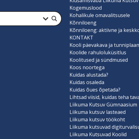
Kiusamisvaba Liikuma Kutsuv
Kogemuslood
Kohalikule omavalitsusele
Kõnniloeng
Kõnniloeng: aktiivne ja keskk
KONTAKT
Kooli päevakava ja tunniplaa
Koolide rahuloluküsitlus
Koolitused ja sündmused
Koos noortega
Kuidas alustada?
Kuidas osaleda
Kuidas õues õpetada?
Lihtsad viisid, kuidas teha ta
Liikuma Kutsuv Gümnaasium
Liikuma kutsuv lasteaed
Liikuma kutsuv töökoht
Liikuma kutsuvad digiturvali
Liikuma Kutsuvad Koolid