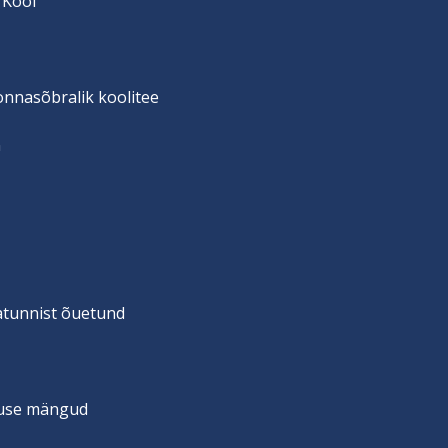
 Kool
onnasõbralik koolitee
n
vatunnist õuetund
suse mängud