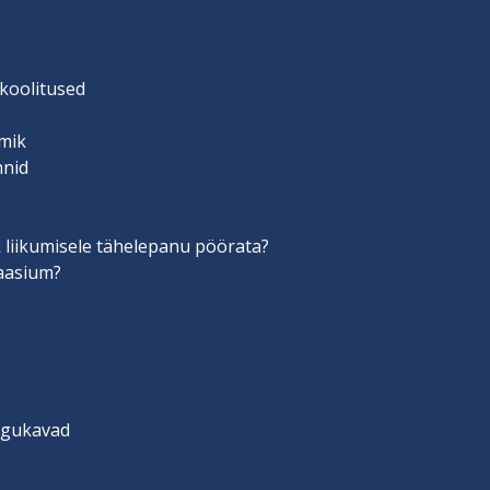
 koolitused
mik
nnid
 liikumisele tähelepanu pöörata?
aasium?
engukavad