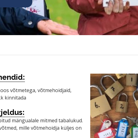
hendid:
oos võtmetega, võtmehoidjaid,
kk kinnitada
jeldus:
pitud mängualale mitmed tabalukud.
võtmed, mille võtmehoidja küljes on