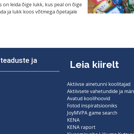
 on leida õige lukk, kus peal on õige
ada ja lukk koos võtmega õpetajale
diteaduste ja
Leia kiirelt
Aktiivse ainetunni koolitajad
Aktiivsete vahetundide ja män
Avatud koolihoovid
Fotod inspiratsiooniks
JoyMVPA game search
KENA
KENA raport