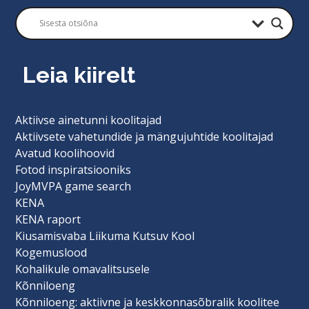
Leia kiirelt
Aktiivse ainetunni koolitajad
Aktiivsete vahetundide ja mängujuhtide koolitajad
Avatud koolihoovid
Fotod inspiratsiooniks
JoyMVPA game search
KENA
KENA raport
Kiusamisvaba Liikuma Kutsuv Kool
Kogemuslood
Kohalikule omavalitsusele
Kõnniloeng
Kõnniloeng: aktiivne ja keskkonnasõbralik koolitee