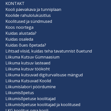
KONTAKT
Kooli päevakava ja tunniplaan
Koolide rahuloluküsitlus
Koolitused ja sündmused
Koos noortega
Kuidas alustada?
Kuidas osaleda
Kuidas õues õpetada?
Lihtsad viisid, kuidas teha tavatunnist õuetund
Liikuma Kutsuv Gümnaasium
Liikuma kutsuv lasteaed
Liikuma kutsuv töökoht
Liikuma kutsuvad digiturvalisuse mängud
Liikuma Kutsuvad Koolid
Liikumislabori pöördumine
Liikumisõpetus
Liikumisõpetuse koolitajad
Liikumisõpetuse koolitajad ja koolitused
LKG koolitus oma kooli