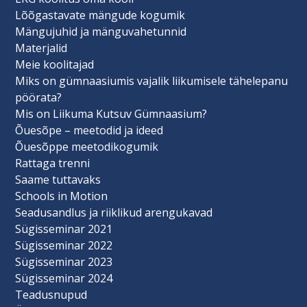
Lõõgastavate mängude kogumik
Mängujuhid ja mänguvahetunnid
Materjalid
Meie koolitajad
Miks on gümnaasiumis vajalik liikumisele tähelepanu
pöörata?
Mis on Liikuma Kutsuv Gümnaasium?
Õuesõpe – meetodid ja ideed
Õuesõppe meetodikogumik
Rattaga trenni
Saame tuttavaks
Schools in Motion
Seadusandlus ja riiklikud arengukavad
Sügisseminar 2021
Sügisseminar 2022
Sügisseminar 2023
Sügisseminar 2024
Teadusnupud