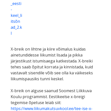
_eesti
-
keel_li
itsõn
ad_2.k
l
X-breik on lihtne ja kiire võimalus kuidas
ainetundidesse liikumist lisada ja pikka
järjestikust istumisaega katkestada. X-breiki
tehes saab õpitut korrata ja kinnistada, kuid
vastavalt sisendile võib see olla ka väikeseks
liikumispausiks tunni keskel.
X-breik on alguse saanud Soomest Liikkuva
Koulu programmist. Eestikeelse x-breigi
tegemise õpetuse leiab siit:
https://www.liikumakutsuvkool.ee/tee-ise-x-