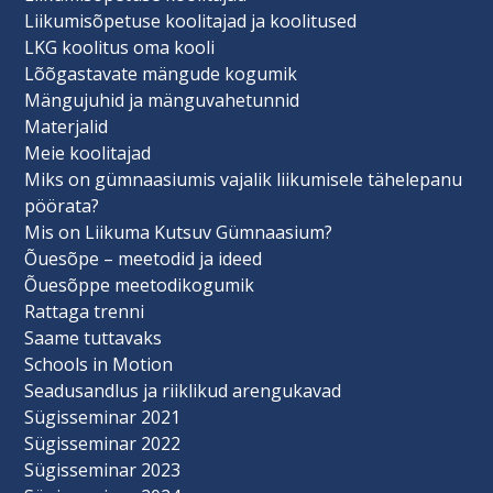
Liikumisõpetuse koolitajad ja koolitused
LKG koolitus oma kooli
Lõõgastavate mängude kogumik
Mängujuhid ja mänguvahetunnid
Materjalid
Meie koolitajad
Miks on gümnaasiumis vajalik liikumisele tähelepanu
pöörata?
Mis on Liikuma Kutsuv Gümnaasium?
Õuesõpe – meetodid ja ideed
Õuesõppe meetodikogumik
Rattaga trenni
Saame tuttavaks
Schools in Motion
Seadusandlus ja riiklikud arengukavad
Sügisseminar 2021
Sügisseminar 2022
Sügisseminar 2023