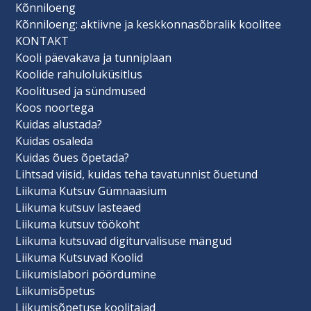
Kõnniloeng
Kõnniloeng: aktiivne ja keskkonnasõbralik koolitee
KONTAKT
Kooli päevakava ja tunniplaan
Koolide rahuloluküsitlus
Koolitused ja sündmused
Koos noortega
Kuidas alustada?
Kuidas osaleda
Kuidas õues õpetada?
Lihtsad viisid, kuidas teha tavatunnist õuetund
Liikuma Kutsuv Gümnaasium
Liikuma kutsuv lasteaed
Liikuma kutsuv töökoht
Liikuma kutsuvad digiturvalisuse mängud
Liikuma Kutsuvad Koolid
Liikumislabori pöördumine
Liikumisõpetus
Liikumisõpetuse koolitajad