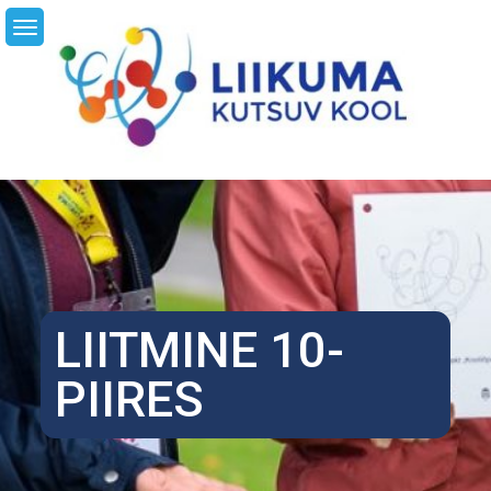
Skip
LI
to
content
LIITMINE 10-
PIIRES