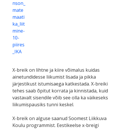
nson_
mate
maati
ka_liit
mine-
10-
piires
_IKA
X-breik on lihtne ja kiire võimalus kuidas
ainetundidesse liikumist lisada ja pikka
järjestikust istumisaega katkestada. X-breiki
tehes saab õpitut korrata ja kinnistada, kuid
vastavalt sisendile võib see olla ka väikeseks
liikumispausiks tunni keskel.
X-breik on alguse saanud Soomest Liikkuva
Koulu programmist. Eestikeelse x-breigi