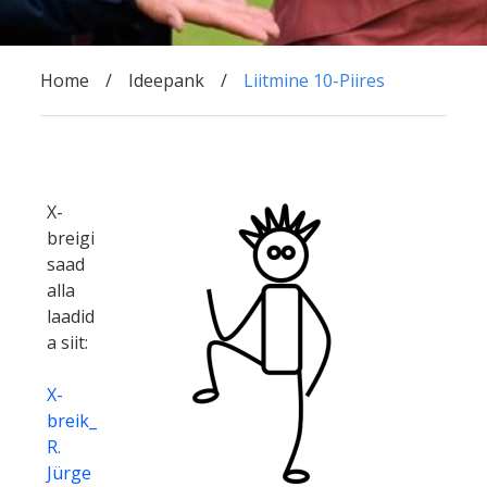
Home
Ideepank
Liitmine 10-Piires
X-
breigi
saad
alla
laadid
a siit:
X-
breik_
R.
Jürge