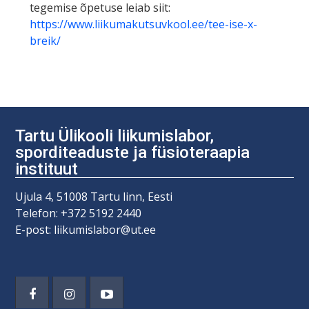
tegemise õpetuse leiab siit:
https://www.liikumakutsuvkool.ee/tee-ise-x-
breik/
Tartu Ülikooli liikumislabor,
sporditeaduste ja füsioteraapia
instituut
Ujula 4, 51008 Tartu linn, Eesti
Telefon: +372 5192 2440
E-post: liikumislabor@ut.ee