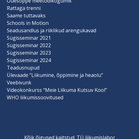
Õuesõppe meetodikogumik
Rattaga trenni
Saame tuttavaks
Schools in Motion
Seadusandlus ja riiklikud arengukavad
Sügisseminar 2021
Sügisseminar 2022
Sügisseminar 2023
Sügisseminar 2024
Teadusnupud
Ülevaade “Liikumine, õppimine ja heaolu”
Veebivunk
Videokonkurss “Meie Liikuma Kutsuv Kool”
WHO liikumissoovitused
Kõik õigused kaitstud. TÜ liikumislabor