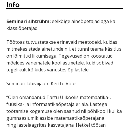
Info
S
eminari
sihtrühm
:
eelkõige
aineõpetajad
aga ka
klassiõpetajad
Töötoas tutvu
statakse
erineva
id
meetod
eid
, kuidas
mitmekesistada ainetunde
nii, et tunni teema
käsitlus
on lõimitud liikumisega.
T
egevused on koostatud
mõeldes vanematele kooliastmetele, kuid sobivad
tegelikult kõikides vanustes õpil
astele.
Seminari läbiviija on Kerttu Voor.
‘’Olen
omandanud Tartu Ülikoolis matemaatika-,
füüsika- ja informaatikaõpetaja eriala. Lastega
töötamise kogemuse olen saanud nii põhikooli kui ka
gümnaasiumiklasside matemaatikaõpetajana
ning
lastelaagrites
kasvatajana. Hetkel töötan