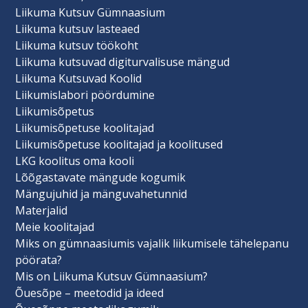
Liikuma Kutsuv Gümnaasium
Liikuma kutsuv lasteaed
Liikuma kutsuv töökoht
Liikuma kutsuvad digiturvalisuse mängud
Liikuma Kutsuvad Koolid
Liikumislabori pöördumine
Liikumisõpetus
Liikumisõpetuse koolitajad
Liikumisõpetuse koolitajad ja koolitused
LKG koolitus oma kooli
Lõõgastavate mängude kogumik
Mängujuhid ja mänguvahetunnid
Materjalid
Meie koolitajad
Miks on gümnaasiumis vajalik liikumisele tähelepanu
pöörata?
Mis on Liikuma Kutsuv Gümnaasium?
Õuesõpe – meetodid ja ideed