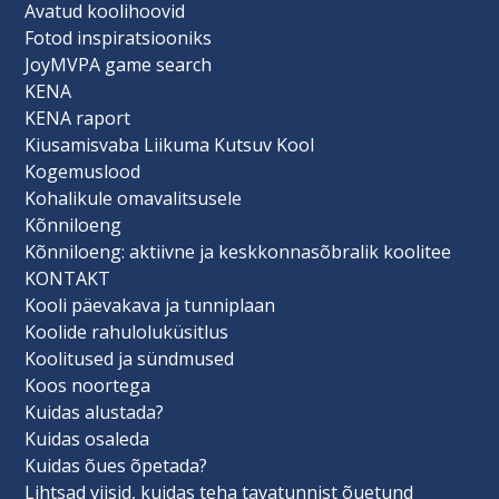
Avatud koolihoovid
Fotod inspiratsiooniks
JoyMVPA game search
KENA
KENA raport
Kiusamisvaba Liikuma Kutsuv Kool
Kogemuslood
Kohalikule omavalitsusele
Kõnniloeng
Kõnniloeng: aktiivne ja keskkonnasõbralik koolitee
KONTAKT
Kooli päevakava ja tunniplaan
Koolide rahuloluküsitlus
Koolitused ja sündmused
Koos noortega
Kuidas alustada?
Kuidas osaleda
Kuidas õues õpetada?
Lihtsad viisid, kuidas teha tavatunnist õuetund