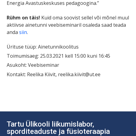
Energia Avastuskeskuses pedagoogina.’’
Rühm on täis!
Kuid oma soovist sellel või mõnel muul
aktiivse ainetunni veebiseminaril osaleda saad teada
anda
siin
.
Ürituse tüüp: Ainetunnikoolitus
Toimumisaeg: 25.03.2021 kell 15:00 kuni 16:45
Asukoht: Veebiseminar
Kontakt: Reelika Kiivit, reelika.kiivit@ut.ee
Navigeerimine
Tartu Ülikooli liikumislabor,
sporditeaduste ja füsioteraapia