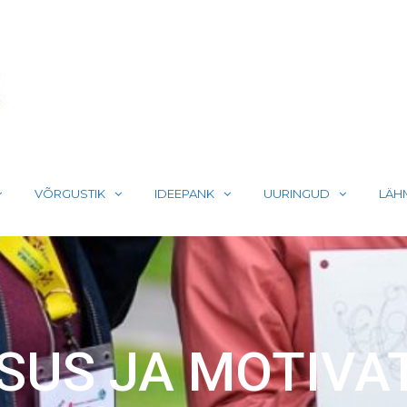
LIIKUMA
VÕRGUSTIK
IDEEPANK
UURINGUD
LÄH
US JA MOTIVAT