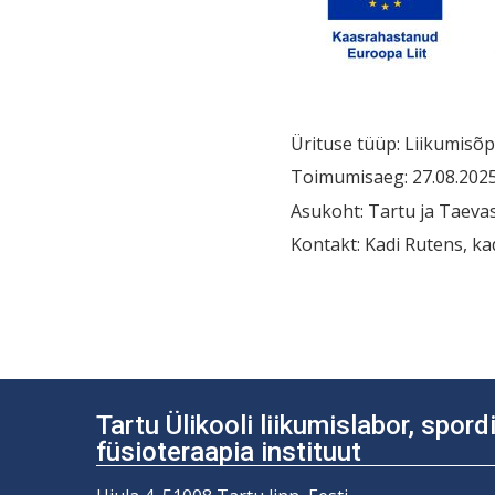
Ürituse tüüp: Liikumisõ
Toimumisaeg: 27.08.2025 
Asukoht: Tartu ja Taeva
Kontakt: Kadi Rutens, k
Navigeerim
Tartu Ülikooli liikumislabor, spor
füsioteraapia instituut