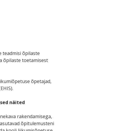
 teadmisi õpilaste
a õpilaste toetamisest
iikumiõpetuse õpetajad,
EHIS).
sed näited
ainekava rakendamisega,
 kasutavad õpitulemusteni
a kooli liikumisõpetuse