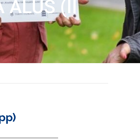
ALUS (II
pp)