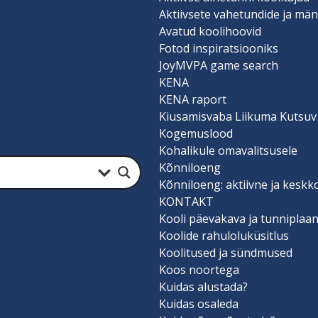
Aktiivsete vahetundide ja män
Avatud koolihoovid
Fotod inspiratsiooniks
JoyMVPA game search
KENA
KENA raport
Kiusamisvaba Liikuma Kutsuv
Kogemuslood
Kohalikule omavalitsusele
Kõnniloeng
Kõnniloeng: aktiivne ja keskk
KONTAKT
Kooli päevakava ja tunniplaa
Koolide rahuloluküsitlus
Koolitused ja sündmused
Koos noortega
Kuidas alustada?
Kuidas osaleda