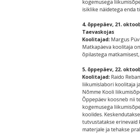
kogemusega liikumisõpetu
isiklike näidetega enda t
4. õppepäev, 21. oktoo
Taevaskojas
Koolitajad:
Margus Püvi 
Matkapäeva koolitaja o
õpilastega matkamisest,
5. õppepäev, 22. oktoo
Koolitajad:
Raido Rebane 
liikumislabori koolitaja j
Nõmme Kooli liikumisõpe
Õppepäev koosneb nii teo
kogemusega liikumisõpeta
koolides. Keskendutakse 
tutvustatakse erinevaid
materjale ja tehakse prak