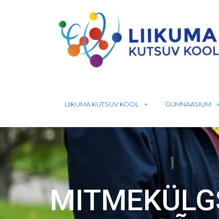
Skip
to
content
LIIKUMA KUTSUV KOOL
GÜMNAASIUM
MITMEKÜLGS