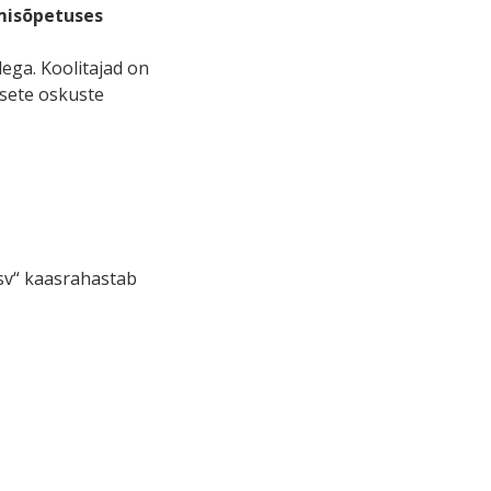
misõpetuses
ega. Koolitajad on
lsete oskuste
sv“ kaasrahastab