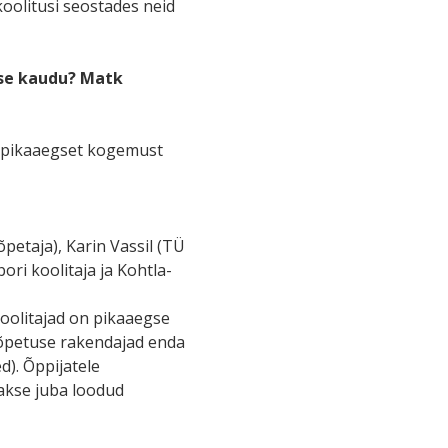
oolitusi seostades neid
ise kaudu?
Matk
 pikaaegset kogemust
õpetaja), Karin Vassil (TÜ
bori koolitaja ja Kohtla-
Koolitajad on pikaaegse
isõpetuse rakendajad enda
). Õppijatele
akse juba loodud