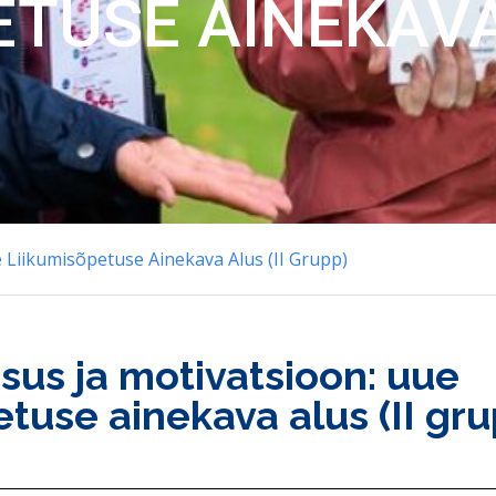
ETUSE AINEKAVA 
 Liikumisõpetuse Ainekava Alus (II Grupp)
us ja motivatsioon: uue
etuse ainekava alus (II gru