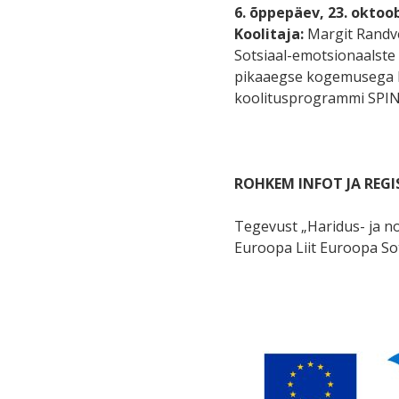
6. õppepäev, 23. oktoo
Koolitaja:
Margit Randver
Sotsiaal-emotsionaalste 
pikaaegse kogemusega li
koolitusprogrammi SPIN
ROHKEM INFOT JA REGI
Tegevust „Haridus- ja n
Euroopa Liit Euroopa So