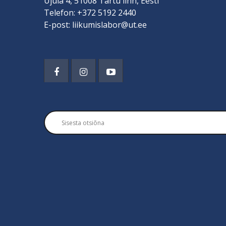
Ujula 4, 51008 Tartu linn, Eesti
Telefon: +372 5192 2440
E-post: liikumislabor@ut.ee