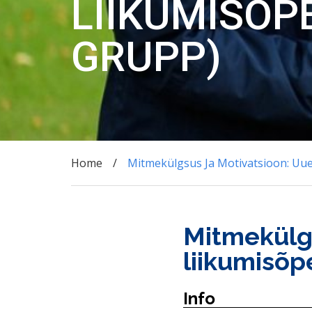
LIIKUMISÕP
GRUPP)
Home
Mitmekülgsus Ja Motivatsioon: Uue
Mitmekülgs
liikumisõp
Info