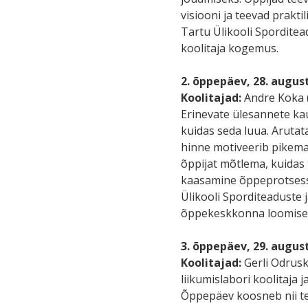
visiooni ja teevad prakti
Tartu Ülikooli Sporditea
koolitaja kogemus.
2. õppepäev, 28. augus
Koolitajad:
Andre Koka (
Erinevate ülesannete ka
kuidas seda luua. Arutat
hinne motiveerib pikemaa
õppijat mõtlema, kuidas 
kaasamine õppeprotsessi 
Ülikooli Sporditeaduste 
õppekeskkonna loomiseg
3. õppepäev, 29. augus
Koolitajad:
Gerli Odrusk 
liikumislabori koolitaja 
Õppepäev koosneb nii teo