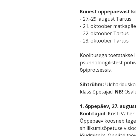
Kuuest õppepäevast ko
- 27.-29. august Tartus
- 21. oktoober matkapä
- 22. oktoober Tartus
- 23. oktoober Tartus
Koolitusega toetatakse l
psühholoogilistest põhiv
õpiprotsessis.
Sihtrühm:
Üldhariduskoo
klassiõpetajad.
NB!
Osale
1. õppepäev, 27. augus
Koolitajad:
Kristi Vahe
Õppepäev koosneb tegevõ
sh liikumisõpetuse visio
jõudmiseks. Õppijad tee