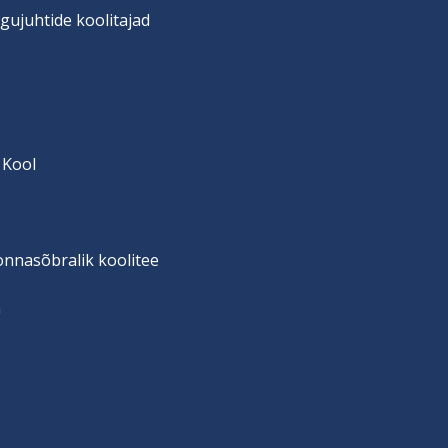
gujuhtide koolitajad
 Kool
onnasõbralik koolitee
n