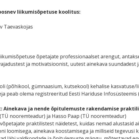
osnev liikumisõpetuse koolitus:
ev Taevaskojas
iikumisõpetuse õpetajate professionaalset arengut, antakse
ajadustest ja motivatsioonist, uutest ainekava suundadest j
li (põhikool, gümnaasium, kutsekool) kehalise kasvatuse/l
ja peab olema registreeritud Eesti Hariduse Infosüsteemis (
t:
A
inekava
ja nende õpitulemuste rakendamise praktili
r (TÜ nooremteadur) ja Hasso Paap (TÜ nooremteadur)
petajate praktilistest näidetest, kuidas nemad alustasid 
oni loomisega, ainekava koostamisega ja milliseid tegevusi
vad läbi valdkondade ja õpitulemuste mängu, mõtestavad end