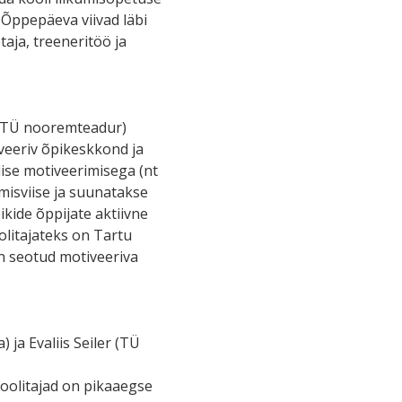
. Õppepäeva viivad läbi
aja, treeneritöö ja
 (TÜ nooremteadur)
veeriv õpikeskkond ja
ise motiveerimisega (nt
imisviise ja suunatakse
kide õppijate aktiivne
litajateks on Tartu
on seotud motiveeriva
 ja Evaliis Seiler (TÜ
Koolitajad on pikaaegse