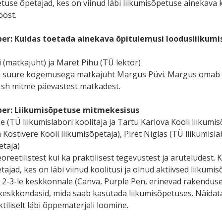
se õpetajad, kes on viinud läbi liikumisõpetuse ainekava k
ööst.
ber:
Kuidas toetada ainekava õpitulemusi loodusliikum
(matkajuht) ja Maret Pihu (TÜ lektor)
n suure kogemusega matkajuht Margus Püvi. Margus omab
 sh mitme päevastest matkadest.
ber:
Liikumis
õpetuse mitmekesisus
(TÜ liikumislabori koolitaja ja Tartu Karlova Kooli liikumis
a Kostivere Kooli liikumisõpetaja), Piret Niglas (TÜ liikumisla
taja)
reetilistest kui ka praktilisest tegevustest ja aruteludest. 
jad, kes on läbi viinud koolitusi ja olnud aktiivsed liikum
2-3-le keskkonnale (Canva, Purple Pen, erinevad rakendused
 keskkondasid, mida saab kasutada liikumisõpetuses. Näidat
tiliselt läbi õppematerjali loomine.