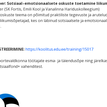
ber:
Sotsiaal–emotsionaalsete oskuste toetamine liiku
 (SK Fortis, Emili Kool ja Vanalinna Hariduskolleegium)
oskuste teema on põimitud praktiliste tegevuste ja arutelud
ikumisõpetajad, kes on läbinud sotsiaalsete ja emotsionaa
.
STREERIMINE:
https://koolitus.edu.ee/training/15017
oortevaldkonna töötajate esma- ja täiendusõpe ning järelka
tsiaalfond+ vahenditest.