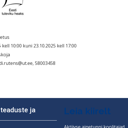
petus
kell 10:00 kuni 23.10.2025 kell 17:00
skoja
adi.rutens@ut.ee, 58003458
ine
Leia kiirelt
diteaduste ja
Aktiivse ainetunni koolitajad