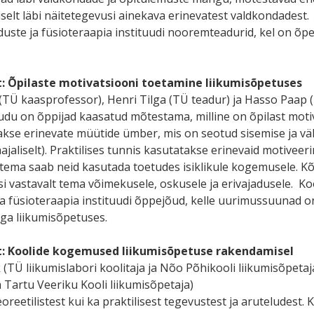
liselt läbi näitetegevusi ainekava erinevatest valdkondadest
duste ja füsioteraapia instituudi nooremteadurid, kel on õpet
t:
Õpilaste motivatsiooni toetamine
liikum
isõpetuses
TÜ kaasprofessor), Henri Tilga (TÜ teadur) ja Hasso Paap
udu on õppijad kaasatud mõtestama, milline on õpilast moti
akse erinevate müütide ümber, mis on seotud sisemise ja väl
jaliselt). Praktilises tunnis kasutatakse erinevaid motiveer
tema saab neid kasutada toetudes isiklikule kogemusele. Kõi
vastavalt tema võimekusele, oskusele ja erivajadusele. Koo
ja füsioteraapia instituudi õppejõud, kelle uurimussuunad 
a liikumisõpetuses.
t:
Koolide kogemused
liikumisõpetuse
rakendamisel
(TÜ liikumislabori koolitaja ja Nõo Põhikooli liikumisõpetaja)
ja Tartu Veeriku Kooli liikumisõpetaja)
reetilistest kui ka praktilisest tegevustest ja aruteludest. 