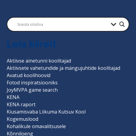
Leia kiirelt
Aktiivse ainetunni koolitajad
Aktiivsete vahetundide ja mängujuhtide koolitajad
Avatud koolihoovid
Fotod inspiratsiooniks
JoyMVPA game search
KENA
KENA raport
Kiusamisvaba Liikuma Kutsuv Kool
Kogemuslood
Kohalikule omavalitsusele
Kõnniloeng