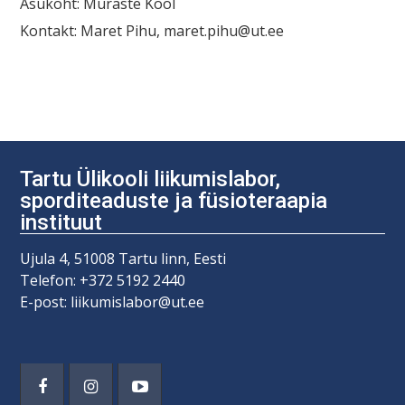
Asukoht: Muraste Kool
Kontakt: Maret Pihu, maret.pihu@ut.ee
Navigeerimine
Tartu Ülikooli liikumislabor,
sporditeaduste ja füsioteraapia
instituut
Ujula 4, 51008 Tartu linn, Eesti
Telefon: +372 5192 2440
E-post: liikumislabor@ut.ee