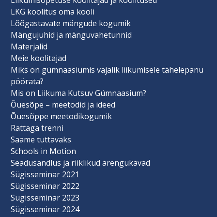
LKG koolitus oma kooli
Lõõgastavate mängude kogumik
Mängujuhid ja mänguvahetunnid
Materjalid
Meie koolitajad
Miks on gümnaasiumis vajalik liikumisele tähelepanu
pöörata?
Mis on Liikuma Kutsuv Gümnaasium?
Õuesõpe – meetodid ja ideed
Õuesõppe meetodikogumik
Rattaga trenni
Saame tuttavaks
Schools in Motion
Seadusandlus ja riiklikud arengukavad
Sügisseminar 2021
Sügisseminar 2022
Sügisseminar 2023
Sügisseminar 2024