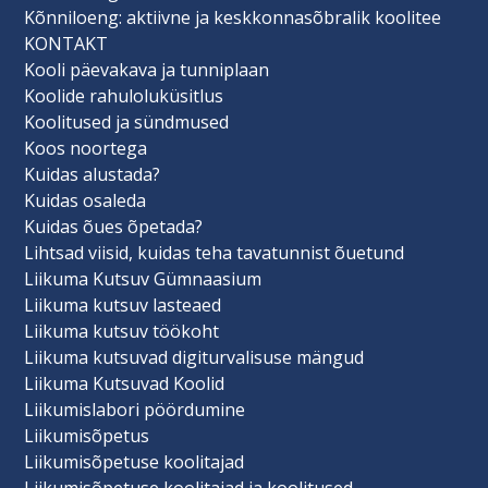
Kõnniloeng: aktiivne ja keskkonnasõbralik koolitee
KONTAKT
Kooli päevakava ja tunniplaan
Koolide rahuloluküsitlus
Koolitused ja sündmused
Koos noortega
Kuidas alustada?
Kuidas osaleda
Kuidas õues õpetada?
Lihtsad viisid, kuidas teha tavatunnist õuetund
Liikuma Kutsuv Gümnaasium
Liikuma kutsuv lasteaed
Liikuma kutsuv töökoht
Liikuma kutsuvad digiturvalisuse mängud
Liikuma Kutsuvad Koolid
Liikumislabori pöördumine
Liikumisõpetus
Liikumisõpetuse koolitajad
Liikumisõpetuse koolitajad ja koolitused