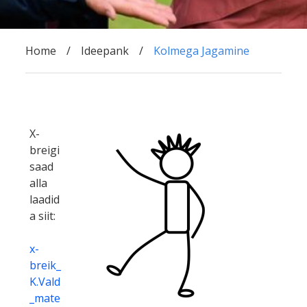
Home
Ideepank
Kolmega Jagamine
X-
breigi
saad
alla
laadid
a siit:
x-
breik_
K.Vald
_mate