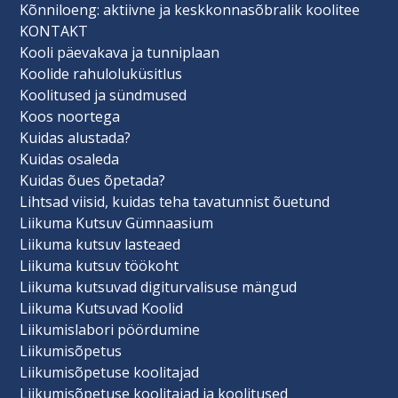
Kõnniloeng: aktiivne ja keskkonnasõbralik koolitee
KONTAKT
Kooli päevakava ja tunniplaan
Koolide rahuloluküsitlus
Koolitused ja sündmused
Koos noortega
Kuidas alustada?
Kuidas osaleda
Kuidas õues õpetada?
Lihtsad viisid, kuidas teha tavatunnist õuetund
Liikuma Kutsuv Gümnaasium
Liikuma kutsuv lasteaed
Liikuma kutsuv töökoht
Liikuma kutsuvad digiturvalisuse mängud
Liikuma Kutsuvad Koolid
Liikumislabori pöördumine
Liikumisõpetus
Liikumisõpetuse koolitajad
Liikumisõpetuse koolitajad ja koolitused