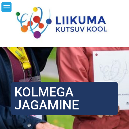
Skip
LI
to
content
KOLMEGA
JAGAMINE