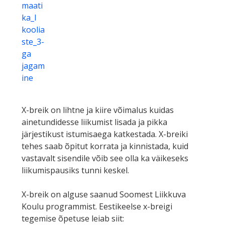
maati
ka_I
koolia
ste_3-
ga
jagam
ine
X-breik on lihtne ja kiire võimalus kuidas
ainetundidesse liikumist lisada ja pikka
järjestikust istumisaega katkestada. X-breiki
tehes saab õpitut korrata ja kinnistada, kuid
vastavalt sisendile võib see olla ka väikeseks
liikumispausiks tunni keskel.
X-breik on alguse saanud Soomest Liikkuva
Koulu programmist. Eestikeelse x-breigi
tegemise õpetuse leiab siit: