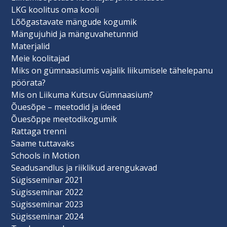
LKG koolitus oma kooli
Lõõgastavate mängude kogumik
Mängujuhid ja mänguvahetunnid
Materjalid
Meie koolitajad
Miks on gümnaasiumis vajalik liikumisele tähelepanu
pöörata?
Mis on Liikuma Kutsuv Gümnaasium?
Õuesõpe – meetodid ja ideed
Õuesõppe meetodikogumik
Rattaga trenni
Saame tuttavaks
Schools in Motion
Seadusandlus ja riiklikud arengukavad
Sügisseminar 2021
Sügisseminar 2022
Sügisseminar 2023
Sügisseminar 2024