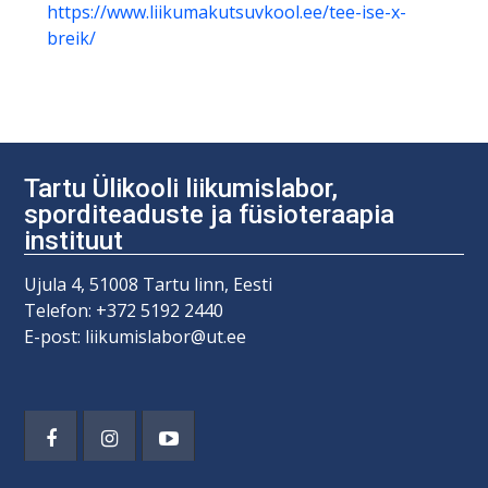
https://www.liikumakutsuvkool.ee/tee-ise-x-
breik/
Tartu Ülikooli liikumislabor,
sporditeaduste ja füsioteraapia
instituut
Ujula 4, 51008 Tartu linn, Eesti
Telefon: +372 5192 2440
E-post: liikumislabor@ut.ee