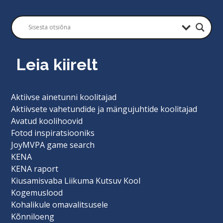
Leia kiirelt
Aktiivse ainetunni koolitajad
Aktiivsete vahetundide ja mängujuhtide koolitajad
Avatud koolihoovid
Fotod inspiratsiooniks
JoyMVPA game search
KENA
KENA raport
Kiusamisvaba Liikuma Kutsuv Kool
Kogemuslood
Kohalikule omavalitsusele
Kõnniloeng