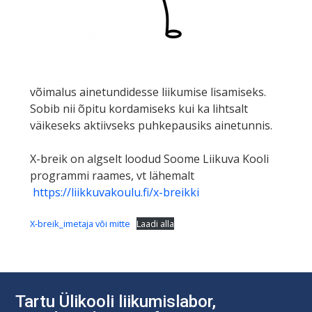
võimalus ainetundidesse liikumise lisamiseks.
Sobib nii õpitu kordamiseks kui ka lihtsalt
väikeseks aktiivseks puhkepausiks ainetunnis.
X-breik on algselt loodud Soome Liikuva Kooli
programmi raames, vt lähemalt
https://liikkuvakoulu.fi/x-breikki
X-breik_imetaja või mitte
Laadi alla
Tartu Ülikooli liikumislabor,