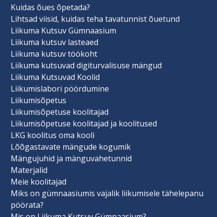
Kuidas õues õpetada?
Lihtsad viisid, kuidas teha tavatunnist õuetund
Liikuma Kutsuv Gümnaasium
Liikuma kutsuv lasteaed
Liikuma kutsuv töökoht
Liikuma kutsuvad digiturvalisuse mängud
Liikuma Kutsuvad Koolid
Liikumislabori pöördumine
Liikumisõpetus
Liikumisõpetuse koolitajad
Liikumisõpetuse koolitajad ja koolitused
LKG koolitus oma kooli
Lõõgastavate mängude kogumik
Mängujuhid ja mänguvahetunnid
Materjalid
Meie koolitajad
Miks on gümnaasiumis vajalik liikumisele tähelepanu
pöörata?
Mis on Liikuma Kutsuv Gümnaasium?