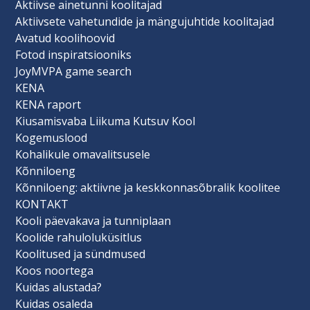
Aktiivse ainetunni koolitajad
Aktiivsete vahetundide ja mängujuhtide koolitajad
Avatud koolihoovid
Fotod inspiratsiooniks
JoyMVPA game search
KENA
KENA raport
Kiusamisvaba Liikuma Kutsuv Kool
Kogemuslood
Kohalikule omavalitsusele
Kõnniloeng
Kõnniloeng: aktiivne ja keskkonnasõbralik koolitee
KONTAKT
Kooli päevakava ja tunniplaan
Koolide rahuloluküsitlus
Koolitused ja sündmused
Koos noortega
Kuidas alustada?
Kuidas osaleda