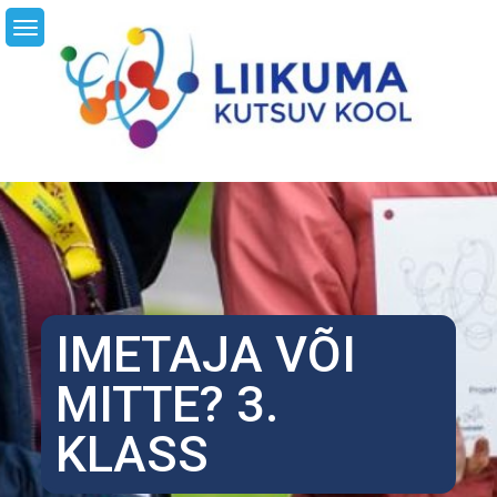
Skip
LI
to
content
IMETAJA VÕI
MITTE? 3.
KLASS