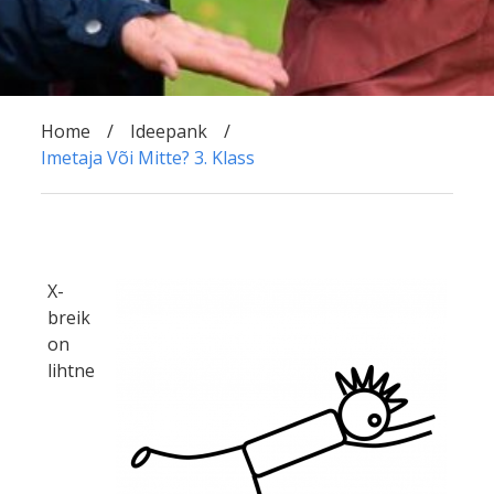
Home
Ideepank
Imetaja Või Mitte? 3. Klass
X-
breik
on
lihtne