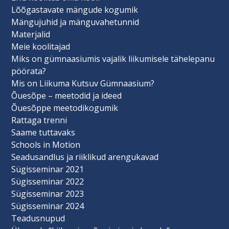
Lõõgastavate mängude kogumik
Mängujuhid ja mänguvahetunnid
Materjalid
Meie koolitajad
Miks on gümnaasiumis vajalik liikumisele tähelepanu
pöörata?
Mis on Liikuma Kutsuv Gümnaasium?
Õuesõpe – meetodid ja ideed
Õuesõppe meetodikogumik
Rattaga trenni
Saame tuttavaks
Schools in Motion
Seadusandlus ja riiklikud arengukavad
Sügisseminar 2021
Sügisseminar 2022
Sügisseminar 2023
Sügisseminar 2024
Teadusnupud