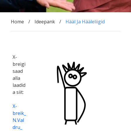
Home
Ideepank
Hääl Ja Hääleliigid
X-
breigi
saad
alla
laadid
a siit:
X-
breik_
N.Val
dru_