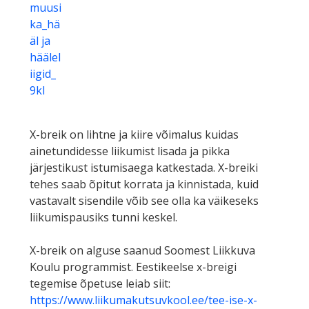
muusi
ka_hä
äl ja
häälel
iigid_
9kl
X-breik on lihtne ja kiire võimalus kuidas
ainetundidesse liikumist lisada ja pikka
järjestikust istumisaega katkestada. X-breiki
tehes saab õpitut korrata ja kinnistada, kuid
vastavalt sisendile võib see olla ka väikeseks
liikumispausiks tunni keskel.
X-breik on alguse saanud Soomest Liikkuva
Koulu programmist. Eestikeelse x-breigi
tegemise õpetuse leiab siit:
https://www.liikumakutsuvkool.ee/tee-ise-x-