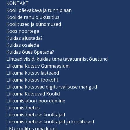
KONTAKT
Kooli päevakava ja tunniplaan
Koolide rahuloluküsitlus
Koolitused ja sündmused
Koos noortega
Kuidas alustada?
Kuidas osaleda
Kuidas õues õpetada?
Lihtsad viisid, kuidas teha tavatunnist õuetund
Liikuma Kutsuv Gümnaasium
Liikuma kutsuv lasteaed
Liikuma kutsuv töökoht
Liikuma kutsuvad digiturvalisuse mängud
Liikuma Kutsuvad Koolid
Liikumislabori pöördumine
Liikumisõpetus
Liikumisõpetuse koolitajad
Liikumisõpetuse koolitajad ja koolitused
LKG koolitus oma kooli