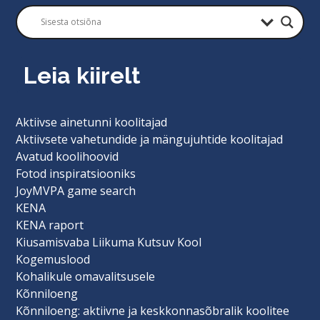
Leia kiirelt
Aktiivse ainetunni koolitajad
Aktiivsete vahetundide ja mängujuhtide koolitajad
Avatud koolihoovid
Fotod inspiratsiooniks
JoyMVPA game search
KENA
KENA raport
Kiusamisvaba Liikuma Kutsuv Kool
Kogemuslood
Kohalikule omavalitsusele
Kõnniloeng
Kõnniloeng: aktiivne ja keskkonnasõbralik koolitee