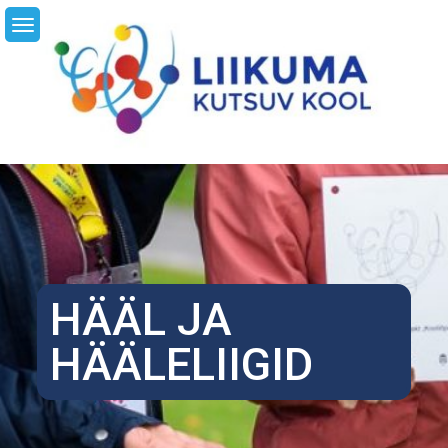
Skip
LI
to
content
HÄÄL JA
HÄÄLELIIGID