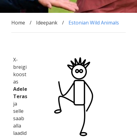
Home
Ideepank
Estonian Wild Animals
X-
breigi
koost
as
Adele
Teras
ja
selle
saab
alla
laadid