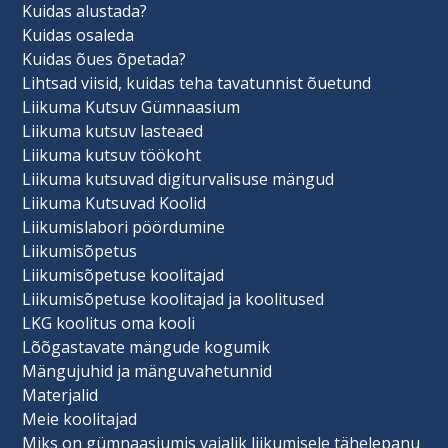
Kuidas alustada?
Kuidas osaleda
Kuidas õues õpetada?
Lihtsad viisid, kuidas teha tavatunnist õuetund
Liikuma Kutsuv Gümnaasium
Liikuma kutsuv lasteaed
Liikuma kutsuv töökoht
Liikuma kutsuvad digiturvalisuse mängud
Liikuma Kutsuvad Koolid
Liikumislabori pöördumine
Liikumisõpetus
Liikumisõpetuse koolitajad
Liikumisõpetuse koolitajad ja koolitused
LKG koolitus oma kooli
Lõõgastavate mängude kogumik
Mängujuhid ja mänguvahetunnid
Materjalid
Meie koolitajad
Miks on gümnaasiumis vajalik liikumisele tähelepanu