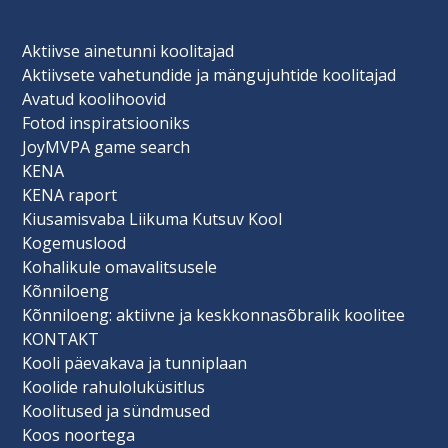
Aktiivse ainetunni koolitajad
Aktiivsete vahetundide ja mängujuhtide koolitajad
Avatud koolihoovid
Fotod inspiratsiooniks
JoyMVPA game search
KENA
KENA raport
Kiusamisvaba Liikuma Kutsuv Kool
Kogemuslood
Kohalikule omavalitsusele
Kõnniloeng
Kõnniloeng: aktiivne ja keskkonnasõbralik koolitee
KONTAKT
Kooli päevakava ja tunniplaan
Koolide rahuloluküsitlus
Koolitused ja sündmused
Koos noortega