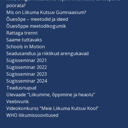
pöörata?
Mis on Liikuma Kutsuv Gümnaasium?
Õuesõpe – meetodid ja ideed
Õuesõppe meetodikogumik
Rattaga trenni
Saame tuttavaks
Schools in Motion
Seadusandlus ja riiklikud arengukavad
Sügisseminar 2021
Sügisseminar 2022
Sügisseminar 2023
Sügisseminar 2024
Teadusnupud
Ülevaade “Liikumine, õppimine ja heaolu”
Veebivunk
Videokonkurss “Meie Liikuma Kutsuv Kool”
WHO liikumissoovitused