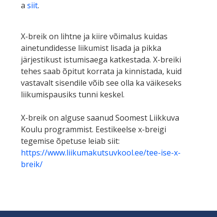
a
siit
.
X-breik on lihtne ja kiire võimalus kuidas
ainetundidesse liikumist lisada ja pikka
järjestikust istumisaega katkestada. X-breiki
tehes saab õpitut korrata ja kinnistada, kuid
vastavalt sisendile võib see olla ka väikeseks
liikumispausiks tunni keskel.
X-breik on alguse saanud Soomest Liikkuva
Koulu programmist. Eestikeelse x-breigi
tegemise õpetuse leiab siit:
https://www.liikumakutsuvkool.ee/tee-ise-x-
breik/