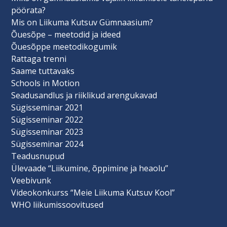
pöörata?
Mis on Liikuma Kutsuv Gümnaasium?
Õuesõpe – meetodid ja ideed
Õuesõppe meetodikogumik
Rattaga trenni
Saame tuttavaks
Schools in Motion
Seadusandlus ja riiklikud arengukavad
Sügisseminar 2021
Sügisseminar 2022
Sügisseminar 2023
Sügisseminar 2024
Teadusnupud
Ülevaade “Liikumine, õppimine ja heaolu”
Veebivunk
Videokonkurss “Meie Liikuma Kutsuv Kool”
WHO liikumissoovitused