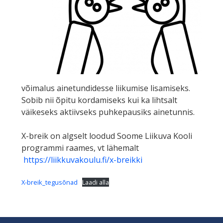
võimalus ainetundidesse liikumise lisamiseks.
Sobib nii õpitu kordamiseks kui ka lihtsalt
väikeseks aktiivseks puhkepausiks ainetunnis.
X-breik on algselt loodud Soome Liikuva Kooli
programmi raames, vt lähemalt
https://liikkuvakoulu.fi/x-breikki
X-breik_tegusõnad
Laadi alla