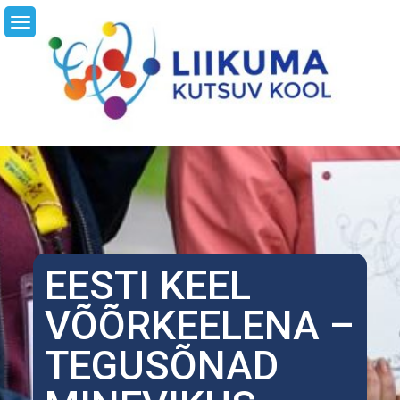
Skip
LI
to
content
EESTI KEEL
VÕÕRKEELENA –
TEGUSÕNAD