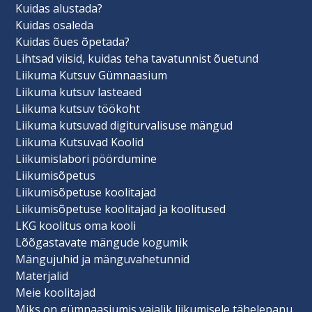
Kuidas alustada?
Kuidas osaleda
Kuidas õues õpetada?
Lihtsad viisid, kuidas teha tavatunnist õuetund
Liikuma Kutsuv Gümnaasium
Liikuma kutsuv lasteaed
Liikuma kutsuv töökoht
Liikuma kutsuvad digiturvalisuse mängud
Liikuma Kutsuvad Koolid
Liikumislabori pöördumine
Liikumisõpetus
Liikumisõpetuse koolitajad
Liikumisõpetuse koolitajad ja koolitused
LKG koolitus oma kooli
Lõõgastavate mängude kogumik
Mängujuhid ja mänguvahetunnid
Materjalid
Meie koolitajad
Miks on gümnaasiumis vajalik liikumisele tähelepanu