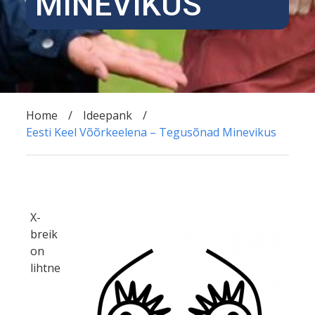
MINEVIKUS
Home
Ideepank
Eesti Keel Võõrkeelena – Tegusõnad Minevikus
X-
breik
on
lihtne