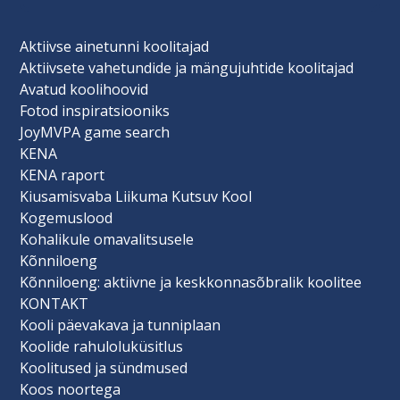
Aktiivse ainetunni koolitajad
Aktiivsete vahetundide ja mängujuhtide koolitajad
Avatud koolihoovid
Fotod inspiratsiooniks
JoyMVPA game search
KENA
KENA raport
Kiusamisvaba Liikuma Kutsuv Kool
Kogemuslood
Kohalikule omavalitsusele
Kõnniloeng
Kõnniloeng: aktiivne ja keskkonnasõbralik koolitee
KONTAKT
Kooli päevakava ja tunniplaan
Koolide rahuloluküsitlus
Koolitused ja sündmused
Koos noortega