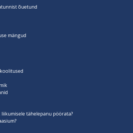
vatunnist õuetund
suse mängud
 koolitused
mik
nnid
 liikumisele tähelepanu pöörata?
aasium?