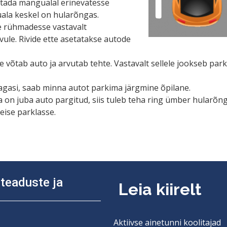
etada mängualal erinevatesse
ala keskel on hularõngas.
e rühmadesse vastavalt
vule. Rivide ette asetatakse autode
e võtab auto ja arvutab tehte. Vastavalt sellele jookseb park
tagasi, saab minna autot parkima järgmine õpilane.
a on juba auto pargitud, siis tuleb teha ring ümber hularõn
ise parklasse.
diteaduste ja
Leia kiirelt
Aktiivse ainetunni koolitajad