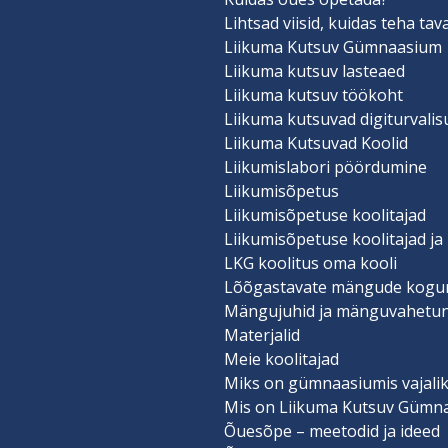
Lihtsad viisid, kuidas teha ta
Liikuma Kutsuv Gümnaasium
Liikuma kutsuv lasteaed
Liikuma kutsuv töökoht
Liikuma kutsuvad digiturvali
Liikuma Kutsuvad Koolid
Liikumislabori pöördumine
Liikumisõpetus
Liikumisõpetuse koolitajad
Liikumisõpetuse koolitajad ja
LKG koolitus oma kooli
Lõõgastavate mängude kogu
Mängujuhid ja mänguvahetu
Materjalid
Meie koolitajad
Miks on gümnaasiumis vajalik
Mis on Liikuma Kutsuv Gümn
Õuesõpe – meetodid ja ideed