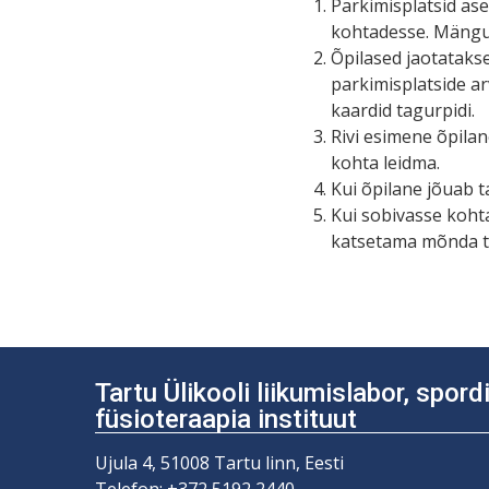
Parkimisplatsid as
kohtadesse. Mängu
Õpilased jaotataks
parkimisplatside ar
kaardid tagurpidi.
Rivi esimene õpilan
kohta leidma.
Kui õpilane jõuab 
Kui sobivasse koht
katsetama mõnda te
Tartu Ülikooli liikumislabor, spor
füsioteraapia instituut
Ujula 4, 51008 Tartu linn, Eesti