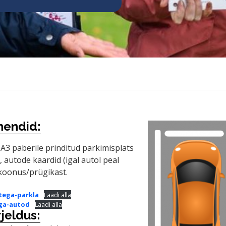
hendid:
3 paberile prinditud parkimisplats
, autode kaardid (igal autol peal
koonus/prügikast.
tega-parkla
Laadi alla
ga-autod
Laadi alla
jeldus: