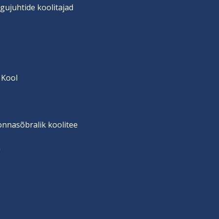
gujuhtide koolitajad
 Kool
onnasõbralik koolitee
n