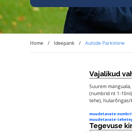
Home
Ideepank
Autode Parkimine
Vajalikud va
Suurem mänguala, A
(numbrid nt 1-10ni)
tehe), hularõngas/
muudetavate-numbri
muudetavate-tehete
Tegevuse kir