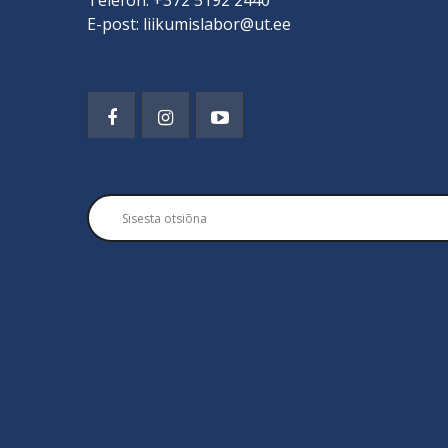
Telefon: +372 5192 2440
E-post: liikumislabor@ut.ee