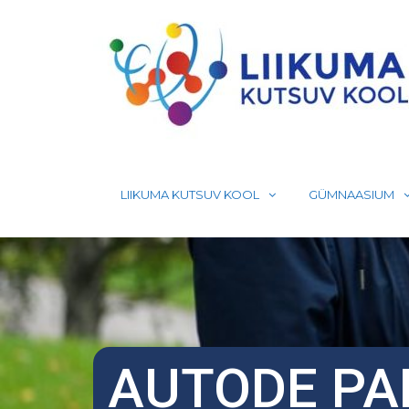
Skip
to
content
LIIKUMA KUTSUV KOOL
GÜMNAASIUM
AUTODE PA