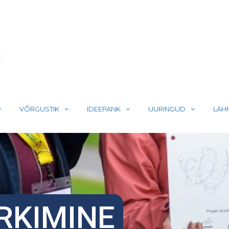
LIIKUMA
VÕRGUSTIK
IDEEPANK
UURINGUD
LÄH
RKIMINE