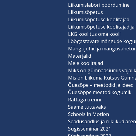
Liikumislabori pöördumine
Liikumisõpetus
Liikumisõpetuse koolitajad
Liikumisõpetuse koolitajad ja
LKG koolitus oma kooli
Lõõgastavate mängude kogu
Mängujuhid ja mänguvahetu
Materjalid
Meie koolitajad
Miks on gümnaasiumis vajalik
Mis on Liikuma Kutsuv Gümn
Õuesõpe – meetodid ja ideed
Õuesõppe meetodikogumik
Rattaga trenni
Saame tuttavaks
Schools in Motion
Seadusandlus ja riiklikud ar
Sügisseminar 2021
Sügisseminar 2022