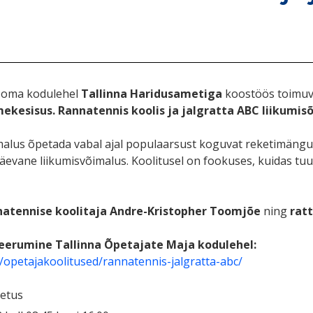
a oma kodulehel
Tallinna Haridusametiga
koostöös toimuva
kesisus. Rannatennis koolis ja jalgratta ABC liikumis
alus õpetada vabal ajal populaarsust koguvat reketimängu k
päevane liikumisvõimalus. Koolitusel on fookuses, kuidas tuu
natennise koolitaja Andre-Kristopher Toomjõe
ning
ratt
reerumine Tallinna Õpetajate Maja kodulehel:
e/opetajakoolitused/rannatennis-jalgratta-abc/
petus