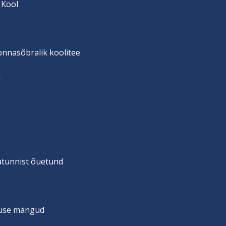
 Kool
onnasõbralik koolitee
n
vatunnist õuetund
suse mängud