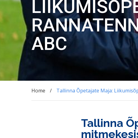
LIIKUMISÕP
RANNATENNI
ABC
Home
Tallinna Õpetajate Maja: Liikumisõ
Tallinna Õ
mitmekesis