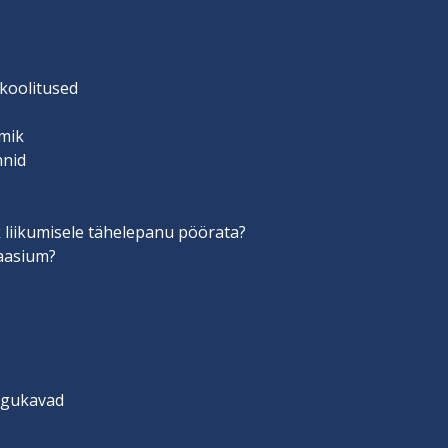
 koolitused
mik
nnid
 liikumisele tähelepanu pöörata?
aasium?
engukavad