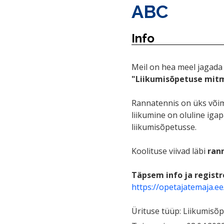
ABC
Info
Meil on hea meel jagad
"Liikumisõpetuse mitme
Rannatennis on üks võim
liikumine on oluline iga
liikumisõpetusse.
Koolituse viivad läbi
ran
Täpsem info ja regist
https://opetajatemaja.e
Ürituse tüüp: Liikumisõ