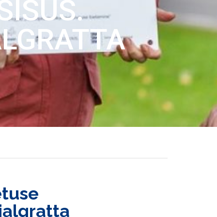
SISUS.
ALGRATTA
etuse
jalgratta