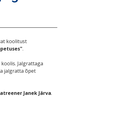
t koolitust
õpetuses"
.
oolis. Jalgrattaga
a jalgratta õpet
atreener Janek Järva
.