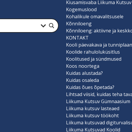
Kiusamisvaba Liikuma Kutsuv
Kogemuslood
Kohalikule omavalitsusele
Kõnniloeng
Kõnniloeng: aktiivne ja keskk
KONTAKT
Kooli päevakava ja tunniplaa
Koolide rahuloluküsitlus
Koolitused ja sündmused
Koos noortega
Kuidas alustada?
Kuidas osaleda
Kuidas õues õpetada?
Lihtsad viisid, kuidas teha ta
Liikuma Kutsuv Gümnaasium
Liikuma kutsuv lasteaed
Liikuma kutsuv töökoht
Liikuma kutsuvad digiturvali
Liikuma Kutsuvad Koolid