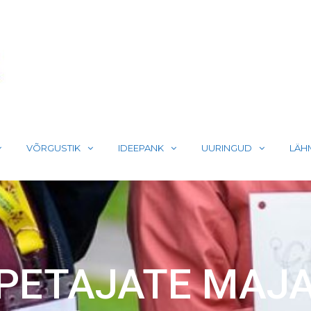
LIIKUMA
VÕRGUSTIK
IDEEPANK
UURINGUD
LÄH
PETAJATE MAJA