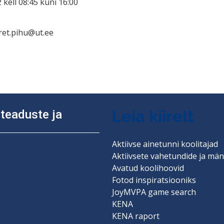
kell 08:45 kuni 16:00
ret.pihu@ut.ee
ine
Leia kiirelt
diteaduste ja
Aktiivse ainetunni koolitajad
Aktiivsete vahetundide ja män
Avatud koolihoovid
Fotod inspiratsiooniks
JoyMVPA game search
KENA
KENA raport