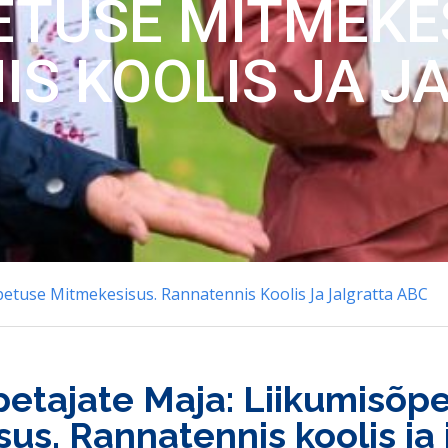
ETUSE MITMEKE
S KOOLIS JA J
petuse Mitmekesisus. Rannatennis Koolis Ja Jalgratta ABC
petajate Maja: Liikumisõp
us. Rannatennis koolis ja 