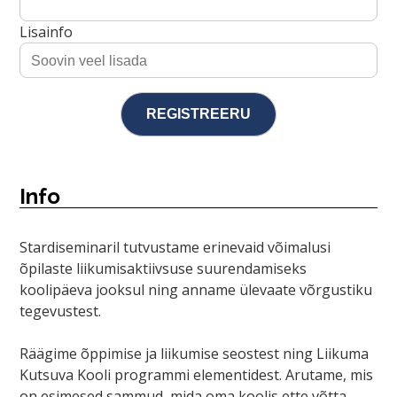
Lisainfo
Info
Stardiseminaril tutvustame erinevaid võimalusi
õpilaste liikumisaktiivsuse suurendamiseks
koolipäeva jooksul ning anname ülevaate võrgustiku
tegevustest.
Räägime õppimise ja liikumise seostest ning Liikuma
Kutsuva Kooli programmi elementidest. Arutame, mis
on esimesed sammud, mida oma koolis ette võtta.