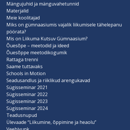
Mängujuhid ja mänguvahetunnid
Materjalid
Meie koolitajad
Miks on gümnaasiumis vajalik liikumisele tähelepanu
pöörata?
Mis on Liikuma Kutsuv Gümnaasium?
Õuesõpe – meetodid ja ideed
Õuesõppe meetodikogumik
Rattaga trenni
Saame tuttavaks
Schools in Motion
Seadusandlus ja riiklikud arengukavad
Sügisseminar 2021
Sügisseminar 2022
Sügisseminar 2023
Sügisseminar 2024
Teadusnupud
Ülevaade “Liikumine, õppimine ja heaolu”
Veebivunk