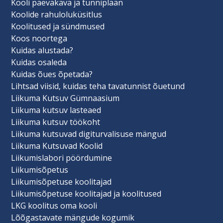
Kooli päevakava ja tunniplaan
Koolide rahuloluküsitlus
Koolitused ja sündmused
Koos noortega
Kuidas alustada?
Kuidas osaleda
Kuidas õues õpetada?
Lihtsad viisid, kuidas teha tavatunnist õuetund
Liikuma Kutsuv Gümnaasium
Liikuma kutsuv lasteaed
Liikuma kutsuv töökoht
Liikuma kutsuvad digiturvalisuse mängud
Liikuma Kutsuvad Koolid
Liikumislabori pöördumine
Liikumisõpetus
Liikumisõpetuse koolitajad
Liikumisõpetuse koolitajad ja koolitused
LKG koolitus oma kooli
Lõõgastavate mängude kogumik