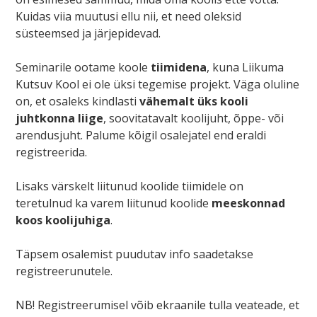
Kuidas viia muutusi ellu nii, et need oleksid
süsteemsed ja järjepidevad.
Seminarile ootame koole
tiimidena
, kuna Liikuma
Kutsuv Kool ei ole üksi tegemise projekt. Väga oluline
on, et osaleks kindlasti
vähemalt üks kooli
juhtkonna liige
, soovitatavalt koolijuht, õppe- või
arendusjuht. Palume kõigil osalejatel end eraldi
registreerida.
Lisaks värskelt liitunud koolide tiimidele on
teretulnud ka varem liitunud koolide
meeskonnad
koos koolijuhiga
.
Täpsem osalemist puudutav info saadetakse
registreerunutele.
NB! Registreerumisel võib ekraanile tulla veateade, et