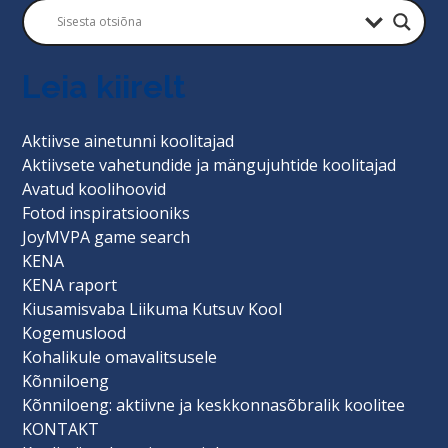
Leia kiirelt
Aktiivse ainetunni koolitajad
Aktiivsete vahetundide ja mängujuhtide koolitajad
Avatud koolihoovid
Fotod inspiratsiooniks
JoyMVPA game search
KENA
KENA raport
Kiusamisvaba Liikuma Kutsuv Kool
Kogemuslood
Kohalikule omavalitsusele
Kõnniloeng
Kõnniloeng: aktiivne ja keskkonnasõbralik koolitee
KONTAKT