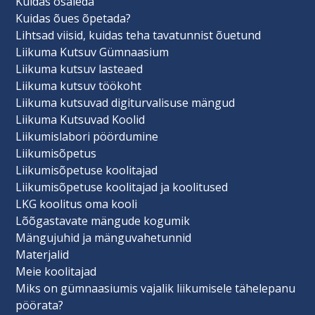
Kuidas osaleda
Kuidas õues õpetada?
Lihtsad viisid, kuidas teha tavatunnist õuetund
Liikuma Kutsuv Gümnaasium
Liikuma kutsuv lasteaed
Liikuma kutsuv töökoht
Liikuma kutsuvad digiturvalisuse mängud
Liikuma Kutsuvad Koolid
Liikumislabori pöördumine
Liikumisõpetus
Liikumisõpetuse koolitajad
Liikumisõpetuse koolitajad ja koolitused
LKG koolitus oma kooli
Lõõgastavate mängude kogumik
Mängujuhid ja mänguvahetunnid
Materjalid
Meie koolitajad
Miks on gümnaasiumis vajalik liikumisele tähelepanu
pöörata?