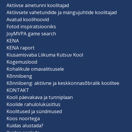
Aktiivse ainetunni koolitajad
Aktiivsete vahetundide ja mängujuhtide koolitajad
Avatud koolihoovid
Fotod inspiratsiooniks
JoyMVPA game search
KENA
KENA raport
Kiusamisvaba Liikuma Kutsuv Kool
Kogemuslood
Kohalikule omavalitsusele
Kõnniloeng
Kõnniloeng: aktiivne ja keskkonnasõbralik koolitee
KONTAKT
Kooli päevakava ja tunniplaan
Koolide rahuloluküsitlus
Koolitused ja sündmused
Koos noortega
Kuidas alustada?