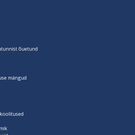
vatunnist õuetund
suse mängud
 koolitused
mik