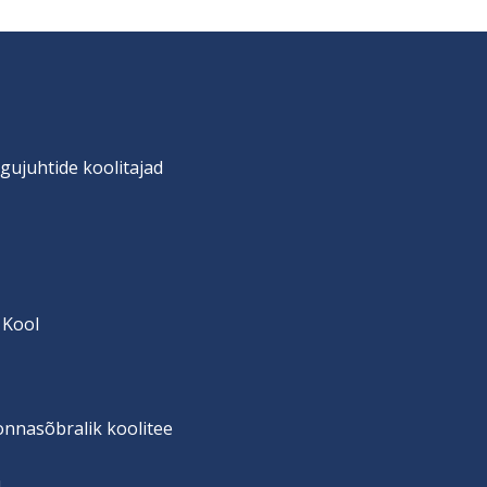
gujuhtide koolitajad
 Kool
onnasõbralik koolitee
n