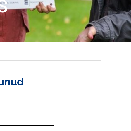
S
tunud