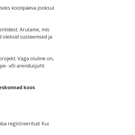
iseks koolipäeva jooksul
ntidest. Arutame, mis
d oleksid süsteemsed ja
projekt. Väga oluline on,
ppe- või arendusjuht.
skonnad koos
uba registreeritud. Kui