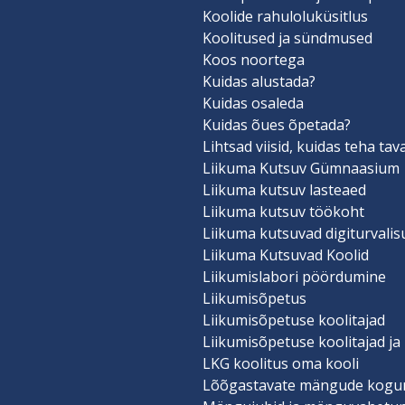
Koolide rahuloluküsitlus
Koolitused ja sündmused
Koos noortega
Kuidas alustada?
Kuidas osaleda
Kuidas õues õpetada?
Lihtsad viisid, kuidas teha ta
Liikuma Kutsuv Gümnaasium
Liikuma kutsuv lasteaed
Liikuma kutsuv töökoht
Liikuma kutsuvad digiturvali
Liikuma Kutsuvad Koolid
Liikumislabori pöördumine
Liikumisõpetus
Liikumisõpetuse koolitajad
Liikumisõpetuse koolitajad ja
LKG koolitus oma kooli
Lõõgastavate mängude kogu