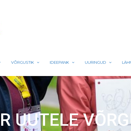
LIIKUMA
VÕRGUSTIK
IDEEPANK
UURINGUD
LÄH
AR UUTELE VÕR