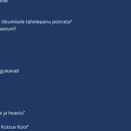
nnid
 liikumisele tähelepanu pöörata?
aasium?
engukavad
e ja heaolu”
 Kutsuv Kool”