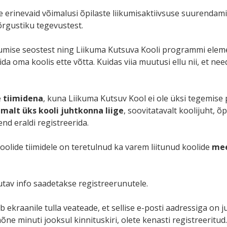
 erinevaid võimalusi õpilaste liikumisaktiivsuse suurendam
rgustiku tegevustest.
kumise seostest ning Liikuma Kutsuva Kooli programmi eleme
 oma koolis ette võtta. Kuidas viia muutusi ellu nii, et nee
e
tiimidena
, kuna Liikuma Kutsuv Kool ei ole üksi tegemise 
malt üks kooli juhtkonna liige
, soovitatavalt koolijuht, õ
end eraldi registreerida.
koolide tiimidele on teretulnud ka varem liitunud koolide
mee
av info saadetakse registreerunutele.
 ekraanile tulla veateade, et sellise e-posti aadressiga on j
mõne minuti jooksul kinnituskiri, olete kenasti registreeritud.