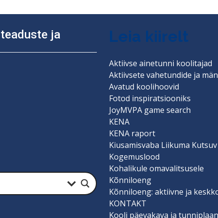
Leia kiirelt
diteaduste ja
Aktiivse ainetunni koolitajad
Aktiivsete vahetundide ja män
Avatud koolihoovid
Fotod inspiratsiooniks
JoyMVPA game search
KENA
KENA raport
Kiusamisvaba Liikuma Kutsuv
Kogemuslood
Kohalikule omavalitsusele
Kõnniloeng
Kõnniloeng: aktiivne ja keskk
KONTAKT
Kooli päevakava ja tunniplaa