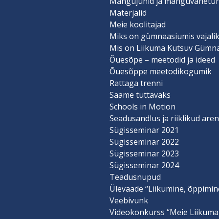
Mängujuhid ja mänguvahetu
Materjalid
Meie koolitajad
Miks on gümnaasiumis vajalik
Mis on Liikuma Kutsuv Gümn
Õuesõpe – meetodid ja ideed
Õuesõppe meetodikogumik
Rattaga trenni
Saame tuttavaks
Schools in Motion
Seadusandlus ja riiklikud ar
Sügisseminar 2021
Sügisseminar 2022
Sügisseminar 2023
Sügisseminar 2024
Teadusnupud
Ülevaade “Liikumine, õppimin
Veebivunk
Videokonkurss “Meie Liikuma