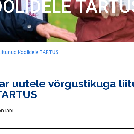
OOLIDELE TARTU
Liitunud Koolidele TARTUS
r uutele võrgustikuga lii
 TARTUS
n läbi