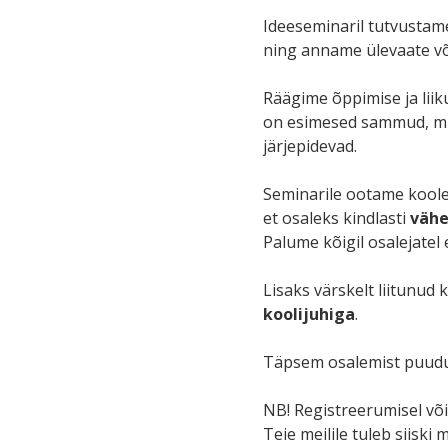
Ideeseminaril tutvustame
ning anname ülevaate võ
Räägime õppimise ja lii
on esimesed sammud, mida
järjepidevad.
Seminarile ootame kool
et osaleks kindlasti
vähe
Palume kõigil osalejatel 
Lisaks värskelt liitunud 
koolijuhiga
.
Täpsem osalemist puudut
NB! Registreerumisel võib
Teie meilile tuleb siiski 