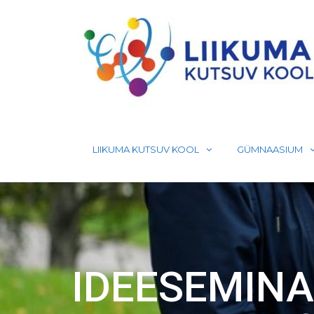
Skip
to
content
LIIKUMA KUTSUV KOOL
GÜMNAASIUM
IDEESEMIN