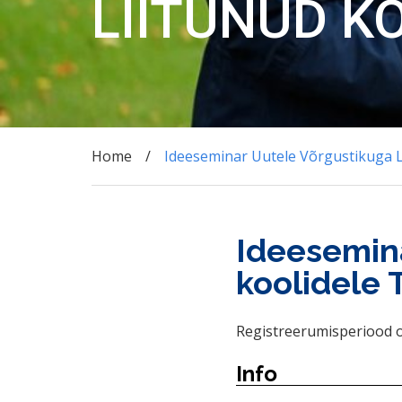
LIITUNUD K
Home
Ideeseminar Uutele Võrgustikuga 
Ideesemina
koolidele
Registreerumisperiood o
Info