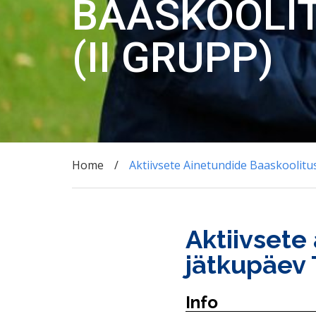
BAASKOOLIT
(II GRUPP)
Home
Aktiivsete Ainetundide Baaskoolit
Aktiivsete
jätkupäev 
Info