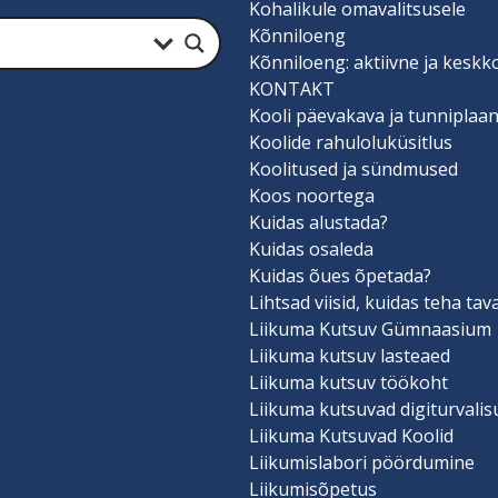
Kohalikule omavalitsusele
Kõnniloeng
Kõnniloeng: aktiivne ja keskk
KONTAKT
Kooli päevakava ja tunniplaa
Koolide rahuloluküsitlus
Koolitused ja sündmused
Koos noortega
Kuidas alustada?
Kuidas osaleda
Kuidas õues õpetada?
Lihtsad viisid, kuidas teha ta
Liikuma Kutsuv Gümnaasium
Liikuma kutsuv lasteaed
Liikuma kutsuv töökoht
Liikuma kutsuvad digiturvali
Liikuma Kutsuvad Koolid
Liikumislabori pöördumine
Liikumisõpetus