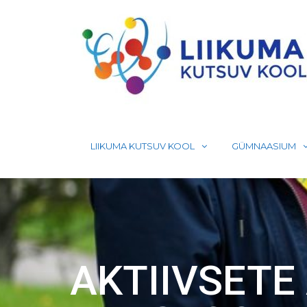
Skip
to
content
LIIKUMA KUTSUV KOOL
GÜMNAASIUM
AKTIIVSETE