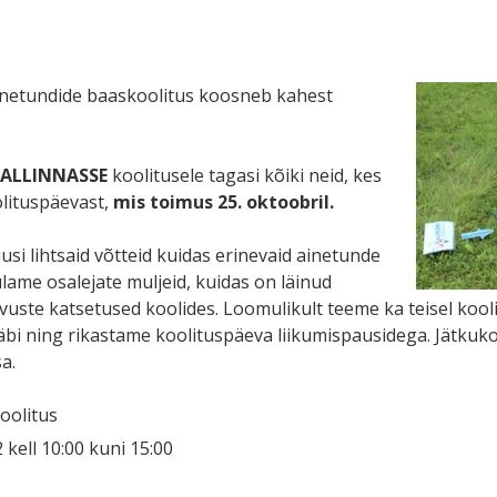
inetundide baaskoolitus koosneb kahest
ALLINNASSE
koolitusele tagasi kõiki neid, kes
olituspäevast,
mis toimus 25. oktoobril.
usi lihtsaid võtteid kuidas erinevaid ainetunde
ame osalejate muljeid, kuidas on läinud
vuste katsetused koolides. Loomulikult teeme ka teisel koo
läbi ning rikastame koolituspäeva liikumispausidega. Jätkuk
a.
oolitus
kell 10:00 kuni 15:00