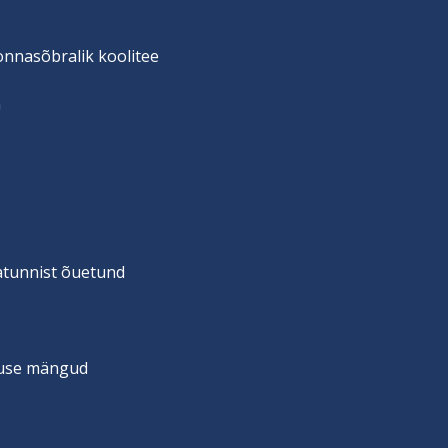
onnasõbralik koolitee
n
vatunnist õuetund
suse mängud