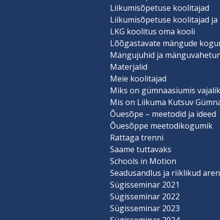
Liikumisõpetuse koolitajad
Liikumisõpetuse koolitajad ja
LKG koolitus oma kooli
Lõõgastavate mängude kogu
Mängujuhid ja mänguvahetu
Materjalid
Meie koolitajad
Miks on gümnaasiumis vajalik
Mis on Liikuma Kutsuv Gümn
Õuesõpe – meetodid ja ideed
Õuesõppe meetodikogumik
Rattaga trenni
Saame tuttavaks
Schools in Motion
Seadusandlus ja riiklikud ar
Sügisseminar 2021
Sügisseminar 2022
Sügisseminar 2023
Sügisseminar 2024