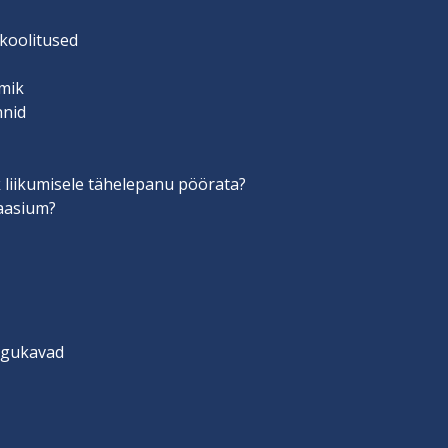
 koolitused
mik
nnid
 liikumisele tähelepanu pöörata?
aasium?
engukavad