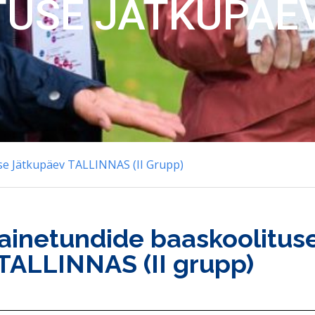
USE JÄTKUPÄE
use Jätkupäev TALLINNAS (II Grupp)
 ainetundide baaskoolitus
TALLINNAS (II grupp)