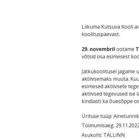
Liikuma Kutsuva Kooli a
koolituspäevast.
29. novembril
ootame
T
võtsid osa esimesest ko
Jätkukoolitusel jagame u
aktiivsemaks muuta. Kuul
esimesed aktiivsete tege
aktiivsed tegevused ise 
kindlasti ka õuesõppe os
Ürituse tüüp: Ainetunnik
Toimumisaeg: 29.11.2022 
Asukoht: TALLINN