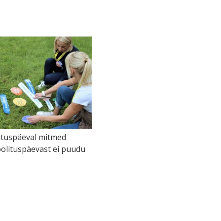
lituspäeval mitmed
oolituspäevast ei puudu