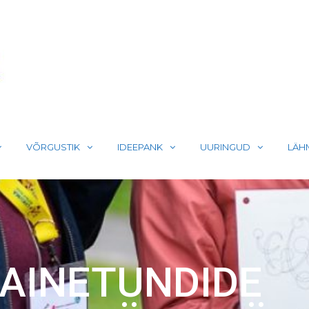
LIIKUMA
VÕRGUSTIK
IDEEPANK
UURINGUD
LÄH
 AINETUNDIDE