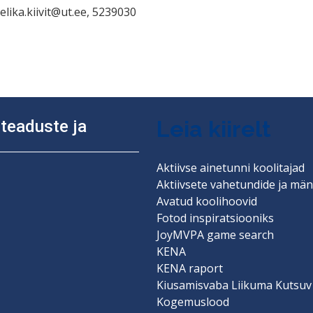
eelika.kiivit@ut.ee, 5239030
ine
Leia kiirelt
diteaduste ja
Aktiivse ainetunni koolitajad
Aktiivsete vahetundide ja män
Avatud koolihoovid
Fotod inspiratsiooniks
JoyMVPA game search
KENA
KENA raport
Kiusamisvaba Liikuma Kutsuv
Kogemuslood