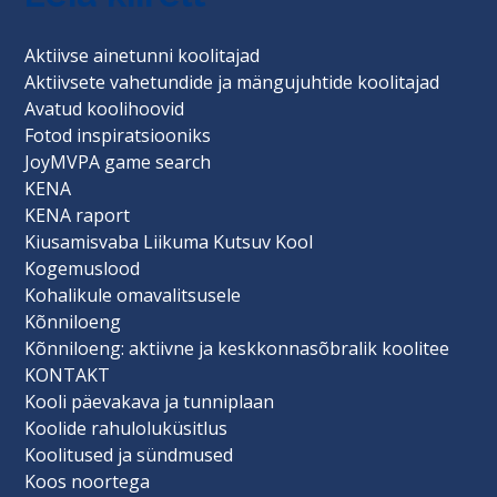
Aktiivse ainetunni koolitajad
Aktiivsete vahetundide ja mängujuhtide koolitajad
Avatud koolihoovid
Fotod inspiratsiooniks
JoyMVPA game search
KENA
KENA raport
Kiusamisvaba Liikuma Kutsuv Kool
Kogemuslood
Kohalikule omavalitsusele
Kõnniloeng
Kõnniloeng: aktiivne ja keskkonnasõbralik koolitee
KONTAKT
Kooli päevakava ja tunniplaan
Koolide rahuloluküsitlus
Koolitused ja sündmused
Koos noortega