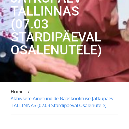
TALLINNAS
(07.03
STARDIPÄEVAL
OSALENUTELE)
Home
Aktiivsete Ainetundide Baaskoolituse Jätkupäev
TALLINNAS (07.03 Stardipäeval Osalenutele)