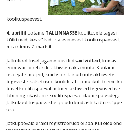
koolituspäevast.
4. aprillil
ootame
TALLINNASSE
koolitusele tagasi
kõiki neid, kes võtsid osa esimesest koolituspäevast,
mis toimus 7. märtsil.
Jätkukoolitusel jagame uusi lihtsaid võtteid, kuidas
erinevaid ainetunde aktiivsemaks muuta. Kuulame
osalejate muljeid, kuidas on läinud uute aktiivsete
tegevuste katsetused koolides. Loomulikult teeme ka
teisel koolituspäeval mitmed aktiivsed tegevused ise
läbi ning rikastame koolituspäeva liikumispausidega.
Jätkukoolituspäevast ei puudu kindlasti ka õuesõppe
osa.
Jätkupäevale eraldi registreeruda ei saa. Kui oled end