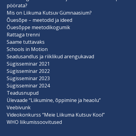
pöörata?
Mis on Liikuma Kutsuv Gümnaasium?
Õuesõpe – meetodid ja ideed
Õuesõppe meetodikogumik
Rattaga trenni
Saame tuttavaks
Schools in Motion
Seadusandlus ja riiklikud arengukavad
Sügisseminar 2021
Sügisseminar 2022
Sügisseminar 2023
Sügisseminar 2024
Teadusnupud
Ülevaade “Liikumine, õppimine ja heaolu”
Veebivunk
Videokonkurss “Meie Liikuma Kutsuv Kool”
WHO liikumissoovitused