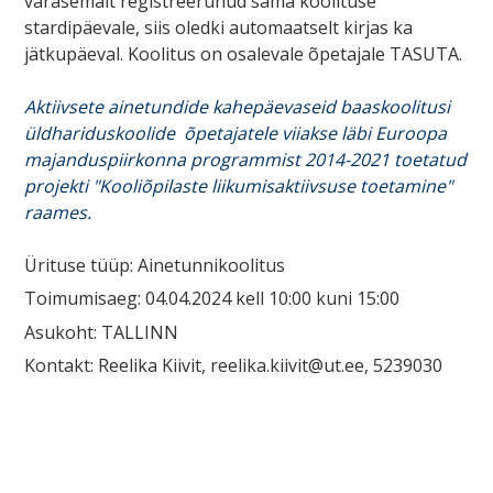
varasemalt registreerunud sama koolituse
stardipäevale, siis oledki automaatselt kirjas ka
jätkupäeval. Koolitus on osalevale õpetajale TASUTA.
Aktiivsete ainetundide kahepäevaseid baaskoolitusi
üldhariduskoolide õpetajatele viiakse läbi Euroopa
majanduspiirkonna programmist 2014-2021 toetatud
projekti "Kooliõpilaste liikumisaktiivsuse toetamine"
raames.
Ürituse tüüp: Ainetunnikoolitus
Toimumisaeg: 04.04.2024 kell 10:00 kuni 15:00
Asukoht: TALLINN
Kontakt: Reelika Kiivit, reelika.kiivit@ut.ee, 5239030
Navigeerimine