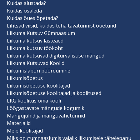
Kuidas alustada?
Kuidas osaleda
Kuidas õues õpetada?
Lihtsad viisid, kuidas teha tavatunnist õuetund
Liikuma Kutsuv Gümnaasium
Liikuma kutsuv lasteaed
Liikuma kutsuv töökoht
Liikuma kutsuvad digiturvalisuse mängud
Liikuma Kutsuvad Koolid
Liikumislabori pöördumine
Liikumisõpetus
Liikumisõpetuse koolitajad
Liikumisõpetuse koolitajad ja koolitused
LKG koolitus oma kooli
Lõõgastavate mängude kogumik
Mängujuhid ja mänguvahetunnid
Materjalid
Meie koolitajad
Miks on gümnaasiumis vajalik liikumisele tähelepanu