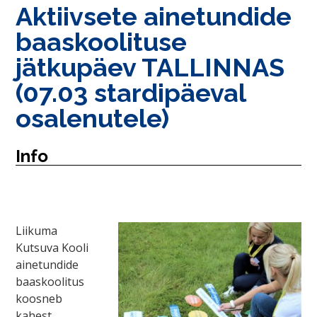
Aktiivsete ainetundide
baaskoolituse
jätkupäev TALLINNAS
(07.03 stardipäeval
osalenutele)
Info
Liikuma
Kutsuva Kooli
ainetundide
baaskoolitus
koosneb
kahest