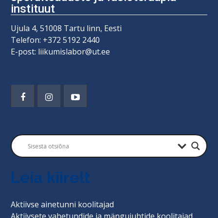
instituut
Ujula 4, 51008 Tartu linn, Eesti
Telefon: +372 5192 2440
E-post: liikumislabor@ut.ee
Leia kiirelt
Aktiivse ainetunni koolitajad
Aktiivsete vahetundide ja mängujuhtide koolitajad