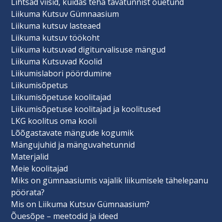
Lihtsad viisid, kuidas teha tavatunnist õuetund
Liikuma Kutsuv Gümnaasium
Liikuma kutsuv lasteaed
Liikuma kutsuv töökoht
Liikuma kutsuvad digiturvalisuse mängud
Liikuma Kutsuvad Koolid
Liikumislabori pöördumine
Liikumisõpetus
Liikumisõpetuse koolitajad
Liikumisõpetuse koolitajad ja koolitused
LKG koolitus oma kooli
Lõõgastavate mängude kogumik
Mängujuhid ja mänguvahetunnid
Materjalid
Meie koolitajad
Miks on gümnaasiumis vajalik liikumisele tähelepanu
pöörata?
Mis on Liikuma Kutsuv Gümnaasium?
Õuesõpe – meetodid ja ideed