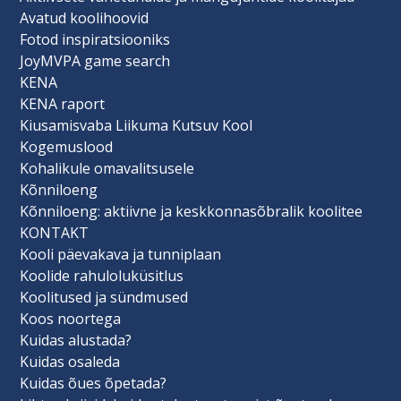
Avatud koolihoovid
Fotod inspiratsiooniks
JoyMVPA game search
KENA
KENA raport
Kiusamisvaba Liikuma Kutsuv Kool
Kogemuslood
Kohalikule omavalitsusele
Kõnniloeng
Kõnniloeng: aktiivne ja keskkonnasõbralik koolitee
KONTAKT
Kooli päevakava ja tunniplaan
Koolide rahuloluküsitlus
Koolitused ja sündmused
Koos noortega
Kuidas alustada?
Kuidas osaleda
Kuidas õues õpetada?