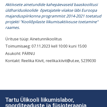
Aktiivsete ainetundide kahepäevaseid baaskoolitusi
üldhariduskoolide õpetajatele viiakse läbi Euroopa
majanduspiirkonna programmist 2014-2021 toetatud
projekti "Kooliõpilaste liikumisaktiivsuse toetamine"
raames.
Ürituse tüüp: Ainetunnikoolitus
Toimumisaeg: 07.11.2023 kell 10:00 kuni 15:00
Asukoht: PÄRNU
Kontakt: Reelika Kiivit, reelika.kiivit@ut.ee, 5239030
Navigeerimine
Tartu Ülikooli liikumislabor,
sporditeaduste ja füsioteraapia