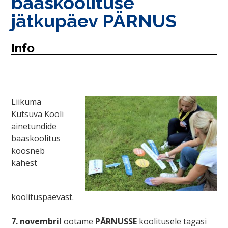
baaskoolituse
jätkupäev PÄRNUS
Info
Liikuma
Kutsuva Kooli
ainetundide
baaskoolitus
koosneb
kahest
koolituspäevast.
7. novembril
ootame
PÄRNUSSE
koolitusele tagasi