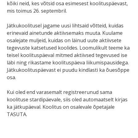
kõiki neid, kes võtsid osa esimesest koolituspäevast,
mis toimus 26. septembril.
Jätkukoolitusel jagame uusi lihtsaid võtteid, kuidas
erinevaid ainetunde aktiivsemaks muuta. Kuulame
osalejate muljeid, kuidas on läinud uute aktiivsete
tegevuste katsetused koolides. Loomulikult teeme ka
teisel koolituspäeval mitmed aktiivsed tegevused ise
läbi ning rikastame koolituspäeva liikumispausidega.
Jätkukoolituspäevast ei puudu kindlasti ka õuesõppe
osa.
Kui oled end varasemalt registreerunud sama
koolituse stardipäevale, siis oled automaatselt kirjas
ka jätkupäeval. Koolitus on osalevale õpetajale
TASUTA.