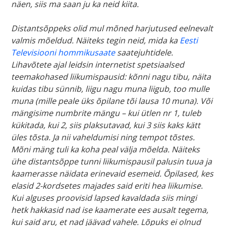
näen, siis ma saan ju ka neid kiita.
Distantsõppeks olid mul mõned harjutused eelnevalt
valmis mõeldud. Näiteks tegin neid, mida ka
Eesti
Televisiooni hommikusaate
saatejuhtidele.
Lihavõtete ajal leidsin internetist spetsiaalsed
teemakohased liikumispausid: kõnni nagu tibu, näita
kuidas tibu sünnib, liigu nagu muna liigub, too mulle
muna (mille peale üks õpilane tõi lausa 10 muna). Või
mängisime numbrite mängu – kui ütlen nr 1, tuleb
kükitada, kui 2, siis plaksutavad, kui 3 siis kaks kätt
üles tõsta. Ja nii vaheldumisi ning tempot tõstes.
Mõni mäng tuli ka koha peal välja mõelda. Näiteks
ühe distantsõppe tunni liikumispausil palusin tuua ja
kaamerasse näidata erinevaid esemeid. Õpilased, kes
elasid 2-kordsetes majades said eriti hea liikumise.
Kui alguses proovisid lapsed kavaldada siis mingi
hetk hakkasid nad ise kaamerate ees ausalt tegema,
kui said aru, et nad jäävad vahele. Lõpuks ei olnud