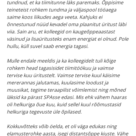
tundnud, et ka tiimitunne läks paremaks. Õppisime
teineteist rohkem tundma ja väljaspool tööaega
saime koos liikudes aega veeta. Kahjuks ei
õnnestunud nüüd kevadel oma plaanitut üritust läbi
viia. Sain aru, et kolleegid on kaugeõppeaastast
väsinud ja lisaüritusteks enam energiat ei olnud. Pole
hullu, küll suvel saab energia tagasi.
Mulle endale meeldis ja ka kolleegidelt tuli kõige
rohkem head tagasisidet tiimitöökuu ja vaimse
tervise kuu üritustelt. Vaimse tervise kuul käisime
mererannas jalutamas, kuulasime loodust ja
muusikat, tegime teraapilist võimlemist ning mõned
läksid ka pärast SPAsse edasi. Mis ehk vähem haaras
oli helkuriga õue kuu, kuid sellel kuul rõõmustasid
helkuriga tegevuste üle õpilased.
Kokkuvõtteks võib öelda, et oli väga edukas ning
elamusterohke aasta, isegi distantsõppe kiuste. Vähe