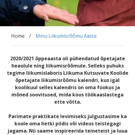
Home
Minu Liikumisrõõmu Aasta
2020/2021 õppeaasta oli pühendatud õpetajate
heaolule ning liikumisrõõmule. Selleks puhuks
tegime liikumislaboris Liikuma Kutsuvate Koolide
õpetajate liikumisrõõmu kalendri, kus igal
koolikuul selles kalendris on oma fookus ja
mõned soovitused, mida koos töökaaslastega
ette võtta.
Parimate praktikate levimiseks julgustasime ka
koole oma hetki pildis või videos teistegagi
jagama. Nii saame inspireerida teineteist ja luua