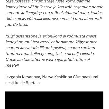
tegevustesse. Liikumistegevuste korraldamine
kolleegidele või õpilastele ja koostöö tegemine nende
samade kolleegidega on mõnel aidanud näha, kuidas
üldse oleks võimalik liikumisteemasid oma ainetundi
juurde tuua.
Kuigi distantsõpe ja eriolukord ei rõõmusta meist
kedagi on mul hea meel, et hoolimata kõigest olen
saanud kasvatada liikumispisikut, saama rohkem
tundma oma kolleege ning ka ise nii palju liikuda.
Uuele aastale läheme vastu igal juhul rõõmsal
meelel!
Jevgenia Kirsanova, Narva Kesklinna Gümnaasiumi
eesti keele õpetaja