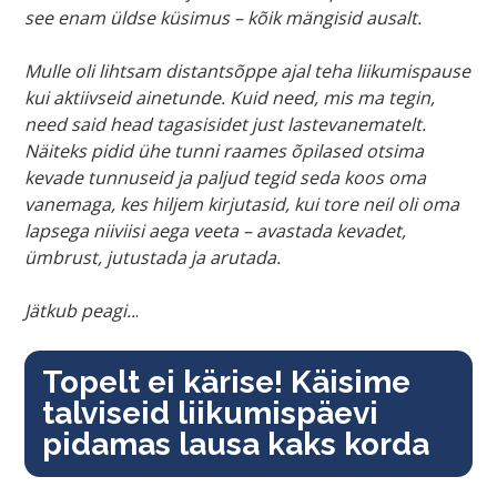
see enam üldse küsimus – kõik mängisid ausalt.
Mulle oli lihtsam distantsõppe ajal teha liikumispause
kui aktiivseid ainetunde. Kuid need, mis ma tegin,
need said head tagasisidet just lastevanematelt.
Näiteks pidid ühe tunni raames õpilased otsima
kevade tunnuseid ja paljud tegid seda koos oma
vanemaga, kes hiljem kirjutasid, kui tore neil oli oma
lapsega niiviisi aega veeta – avastada kevadet,
ümbrust, jutustada ja arutada.
Jätkub peagi..
.
Topelt ei kärise! Käisime
talviseid liikumispäevi
pidamas lausa kaks korda