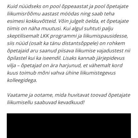
Kuid nüüdseks on pool õppeaastat ja pool õpetajate
liikumisrõõmu aastast möödas ning saab teha
esimesi kokkuvõtteid. Võin julgelt öelda, et õpetajate
tiimis on näha muutusi. Kui algul suhtuti palju
skeptilisemalt LKK programmi ja liikumispausidesse,
siis nüüd (osalt ka tänu distantsõppele) on rohkem
õpetajaid aru saanud piisava liikumise vajadustest nii
õpilastel kui ka iseendil. Lisaks kannab järjepidevus
vilja – õpetajad on ära harjunud, et vähemalt kord
kuus toimub mõni vahva ühine liikumistegevus
kolleegidega.
Vaatame ja ootame, mida huvitavat toovad õpetajate
liikumisellu saabuvad
kevadkuud
!