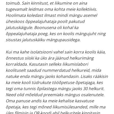
toimub. Sain kinnitust, et liikumine on aina
tugevamalt leidmas oma kohta meie kollektiivis.
Hoolimata koledast ilmast mindi mängu asemel
üheskoos õppealajuhataja poolt pakutud
jalutuskäigule. Boonusena oli kohal ka
õppealajuhataja poeg, kes on koolis mängujuht ning
sisustas jalutuskäiku mängupausidega.
Kui ma kahe isolatsiooni vahel sain korra koolis käia,
õnnestus siiski ka üks ära jäänud helkurimäng
korraldada. Kasutasin selleks liikumislabori
koolituselt saadud nummerdatud helkureid, mida
natuke enda mängu jaoks kohandasin. Lisaks rääkisin
ka meie kooli tüdrukute tööõpetuse õpetajaga, kes
tegi oma tunnis õpilastega mängu jaoks 30 helkurit.
Need olid mõeldud preemiaks mängus osalenutele.
Oma panuse andis ka meie kehalise kasvatuse
õpetaja, kes tegi mõned liikumisülesanded, mille ma
üles filmisin ja QR-koodi abil helkuritele kinnitasin.