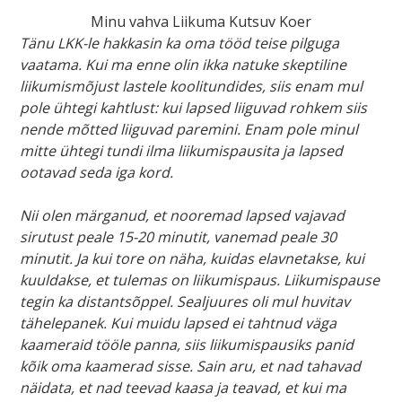
Minu vahva Liikuma Kutsuv Koer
Tänu LKK-le hakkasin ka oma tööd teise pilguga
vaatama. Kui ma enne olin ikka natuke skeptiline
liikumismõjust lastele koolitundides, siis enam mul
pole ühtegi kahtlust: kui lapsed liiguvad rohkem siis
nende mõtted liiguvad paremini. Enam pole minul
mitte ühtegi tundi ilma liikumispausita ja lapsed
ootavad seda iga kord.
Nii olen märganud, et nooremad lapsed vajavad
sirutust peale 15-20 minutit, vanemad peale 30
minutit. Ja kui tore on näha, kuidas elavnetakse, kui
kuuldakse, et tulemas on liikumispaus. Liikumispause
tegin ka distantsõppel. Sealjuures oli mul huvitav
tähelepanek. Kui muidu lapsed ei tahtnud väga
kaameraid tööle panna, siis liikumispausiks panid
kõik oma kaamerad sisse. Sain aru, et nad tahavad
näidata, et nad teevad kaasa ja teavad, et kui ma