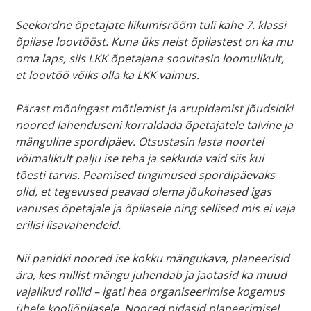
Seekordne õpetajate liikumisrõõm tuli kahe 7. klassi
õpilase loovtööst. Kuna üks neist õpilastest on ka mu
oma laps, siis LKK õpetajana soovitasin loomulikult,
et loovtöö võiks olla ka LKK vaimus.
Pärast mõningast mõtlemist ja arupidamist jõudsidki
noored lahenduseni korraldada õpetajatele talvine ja
mänguline spordipäev. Otsustasin lasta noortel
võimalikult palju ise teha ja sekkuda vaid siis kui
tõesti tarvis. Peamised tingimused spordipäevaks
olid, et tegevused peavad olema jõukohased igas
vanuses õpetajale ja õpilasele ning sellised mis ei vaja
erilisi lisavahendeid.
Nii panidki noored ise kokku mängukava, planeerisid
ära, kes millist mängu juhendab ja jaotasid ka muud
vajalikud rollid – igati hea organiseerimise kogemus
ühele kooliõpilasele. Noored pidasid planeerimisel