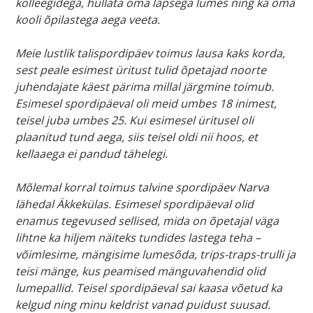
kolleegidega, hullata oma lapsega lumes ning ka oma
kooli õpilastega aega veeta.
Meie lustlik talispordipäev toimus lausa kaks korda,
sest peale esimest üritust tulid õpetajad noorte
juhendajate käest pärima millal järgmine toimub.
Esimesel spordipäeval oli meid umbes 18 inimest,
teisel juba umbes 25. Kui esimesel üritusel oli
plaanitud tund aega, siis teisel oldi nii hoos, et
kellaaega ei pandud tähelegi.
Mõlemal korral toimus talvine spordipäev Narva
lähedal Äkkekülas. Esimesel spordipäeval olid
enamus tegevused sellised, mida on õpetajal väga
lihtne ka hiljem näiteks tundides lastega teha –
võimlesime, mängisime lumesõda, trips-traps-trulli ja
teisi mänge, kus peamised mänguvahendid olid
lumepallid. Teisel spordipäeval sai kaasa võetud ka
kelgud ning minu keldrist vanad puidust suusad.