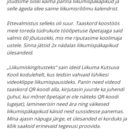
jõudsime siiski käima panna liikumispäkapikud ja
selle ägeda idee saime liikumisrõõmu kalendrist.
Ettevalmistus selleks oli suur. Taaskord koostöös
meie toreda tüdrukute tööõpetuse õpetajaga said
valmis 60 jõulusokki, mis me riputasime koolimaja
ustele. Sinna jätsid 2x nädalas liikumispäkapikud
ülesandeid.
„Liikumiskingitusteks“ sain ideid Liikuma Kutsuva
Kooli kodulehelt, kus leidsin vahvaid lühikesi
videoklippe liikumispausideks. Panin need videod
taaskord QR-koodi alla, kirjutasin juurde ka juhendi
(juhul, kui mõnel õpetajal ei ole näiteks QR-koodi
lugejat), lamineerisin need ära ning väikesed
liikumispäkapikud käisid neid sussidesse panemas.
Mina ajasin näpuga järge, et ülesanded ei korduks ja
kõik saaksid erinevaid tegevusi proovida.