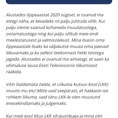
Alustades õppeaastat 2020 sügisel, ei osanud ma
ettegi näha, et kevadeks nii palju juhtuda võib. Kui
palju oleme saanud kohaneda muudatustega,
ootamatustega ning kui palju sõltub meie endi
meelestatusest ja valmisolekust. Mina lisasin oma
õppeaastale lisaks ka väljakutse muuta oma päevad
liikuvamaks ja ka sellest teekonnast hetki teistega
jagada. Alustades ei osanud ma aimatagi, et saan ka
võimaluse lausa Eesti Televisioonis liikumisest
rääkida.
Võin liialdamata öelda, et Liikuma Kutsuv Kool (LKK)
muutis mu elu! Mitte vaid seepärast, et hakkasin ise
rohkem liikuma, vaid tänu LKK-le olen muutund
enesekindlamaks ja julgemaks.
Kui meie kool liitus LKK võrgustikuga ja mina olin