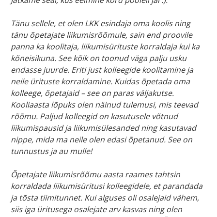
Jätkame seal, kus eelmine kord pooleli jäi :).
Tänu sellele, et olen LKK esindaja oma koolis ning
tänu õpetajate liikumisrõõmule, sain end proovile
panna ka koolitaja, liikumisürituste korraldaja kui ka
kõneisikuna. See kõik on toonud väga palju usku
endasse juurde. Eriti just kolleegide koolitamine ja
neile ürituste korraldamine. Kuidas õpetada oma
kolleege, õpetajaid – see on paras väljakutse.
Kooliaasta lõpuks olen näinud tulemusi, mis teevad
rõõmu. Paljud kolleegid on kasutusele võtnud
liikumispausid ja liikumisülesanded ning kasutavad
nippe, mida ma neile olen edasi õpetanud. See on
tunnustus ja au mulle!
Õpetajate liikumisrõõmu aasta raames tahtsin
korraldada liikumisüritusi kolleegidele, et parandada
ja tõsta tiimitunnet. Kui alguses oli osalejaid vähem,
siis iga üritusega osalejate arv kasvas ning olen