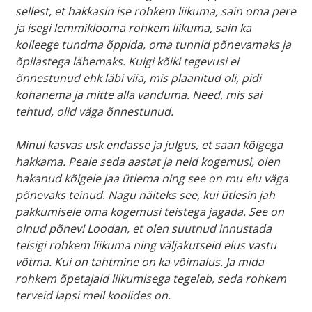
sellest, et hakkasin ise rohkem liikuma, sain oma pere
ja isegi lemmiklooma rohkem liikuma, sain ka
kolleege tundma õppida, oma tunnid põnevamaks ja
õpilastega lähemaks. Kuigi kõiki tegevusi ei
õnnestunud ehk läbi viia, mis plaanitud oli, pidi
kohanema ja mitte alla vanduma. Need, mis sai
tehtud, olid väga õnnestunud.
Minul kasvas usk endasse ja julgus, et saan kõigega
hakkama. Peale seda aastat ja neid kogemusi, olen
hakanud kõigele jaa ütlema ning see on mu elu väga
põnevaks teinud. Nagu näiteks see, kui ütlesin jah
pakkumisele oma kogemusi teistega jagada. See on
olnud põnev! Loodan, et olen suutnud innustada
teisigi rohkem liikuma ning väljakutseid elus vastu
võtma. Kui on tahtmine on ka võimalus. Ja mida
rohkem õpetajaid liikumisega tegeleb, seda rohkem
terveid lapsi meil koolides on.