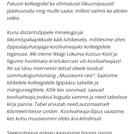
Palusin kolleegidel ka võimalusel liikusmipausid
jäädvustada ning mulle saata, millest valmis ka allolev
video.
Kuna distantsõppele minekuga jäi
liikumispäkapikkude käik lühikeseks, mõtlesime ühes
õppealajuhatajaga koolivaheajaks kolleegidele
tegevuse. Me oleme ikkagi Liikuma Kutsuv Kool ja
liigume hoolimata eriolukorrast või koolivaheajast!
Nii sai tänu internetist leitud ideele loodud
sammukogumismäng „Muuseumi reis“. Saatsime
kõikidele kolleegidele ligipääsu tabelile ja
mängureeglitele. Kõik kes soovivad, saavad
koolivaheaja jooksul koguda samme ja need tabelisse
kirja panna. Tabel arvutab need automaatselt
kilomeetritesse ümber. Koolivaheaja lõpus vaatame,
kes kuhu muuseumini oleks ära kõndinud.
Seekordsesse mängu kaasasime hoopis poiste