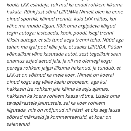
koolis LKK esindaja, tuli mul ka endal rohkem liikuma
hakata. Rõhk just sõnal LIIKUMA! Nimelt olen ka enne
olnud sportlik, käinud trennis, kuid LKK näitas, kui
vähe ma muidu liigun. Kõik oma argipäeva käigud
tegin autoga: lasteaeda, kooli, poodi. Isegi trenni
läksin autoga, et siis tund aega trenni teha. Nüüd aga
tahan ma igal pool käia jala, et saaks LIIKUDA. Püüan
võimalikult vähe kasutada autot, sest tegelikult saan
enamus asjad aetud jala. Ja nii me olemegi kogu
perega rohkem jalgsi liikuma hakanud. Ja tundub, et
LKK-st on võitnud ka meie koer. Nimelt on koeral
olnud kogu aeg väike kaalu probleem, aga kui
hakkasin ise rohkem jala käima ka asju ajamas,
hakkasin ka koera rohkem kaasa võtma. Lisaks oma
tavapärastele jalutustele, sai ka koer rohkem
liigutada, mis on mõjunud nii hästi, et üks aeg lausa
sõbrad märkasid ja kommenteerisid, et koer on
salenenud
.