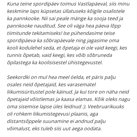
Kuna teine spordipäev toimus Vastlapäeval, siis minu
keskmine laps küpsetas üllatuseks kõigile osalistele
ka pannkooke. Nii sai peale mänge ka sooja teed ja
pannkooke nauditud. See oli väga hea päeva lõpp
tiimitunde tekitamiseks! Ise pühendasime teise
spordipäeva ka sõbrapäevale ning jagasime oma
kooli kodulehel seda, et õpetaja ei ole vaid keegi, kes
tunnis õpetab, vaid keegi, kes võib sõbruneda
õpilastega ka koolisisestel ühistegevustel.
Seekordki on mul hea meel öelda, et päris palju
osales neid õpetajaid, kes varasematel
liikumisüritustel pole käinud. Ja kui tore on näha neid
õpetajaid võistlemas ja kaasa elamas. Kõik oleks nagu
oma sisemise lapse üles leidnud :). Veebruarikuuks
oli rohkem liikumistegevusi plaanis, aga
distantsõppele suunamine ei andnud palju
võimalust, eks tuleb siis uut aega oodata.