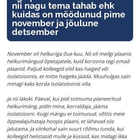
nii nagu tema tahab ehk
kuidas on möödunud pime
november ja jõulune
detsember
November oli helkuriga õue kuu. Nii oli meilgi plaanis
helkurimängud õpetajatele, kuid koroona tegi omad
plaanid. Paljud kolleegid olid kas haiged või
isolatsioonis, et mitte haigeks jääda. Muuhulgas sain
minagi kaks korda isolatsioonis olla.
Ja nii läkski. Päeval, kui pidi toimuma planeeritud
helkurimäng, pidin mina, korraldaja, jääma
isolatsiooni. Kuigi mängu ei toimunud, võttis meie
õppealajuhataja hoopis plaani, et lähevad siis
jalutama. Ja siinkohal sain suurt rõõmu tunda, kui
kolleegid helistasid mulle ja küsisid, kas midagi ikka