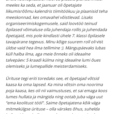
meeles ka seda, et jaanuar oli õpetajate
liikumisrõõmu kalendris tiimitöökuu ja plaanisid teha
meeskonnad, kes omavahel võistlevad.
Lisaks
organiseerimiskogemusele, said loovtöö teinud
õpilased võimaluse olla juhendaja rollis ja juhendada
õpetajaid, mis pole kindlasti ühele 7. klassi õpilasele
tavapärane tegevus.
Minu kõige suurem roll oli
vist
üldse vaid hea ilma tellimine :). Mängupäevaks lubas
küll halba ilma, aga meie õnneks oli ideaalne
talvepäev: 5 kraadi külma
ning
ideaalne lumi õues
olemiseks ja lumepallide meisterdamiseks.
Ürituse tegi eriti toredaks see, et õpetajad võtsid
kaasa ka oma lapsed. Ka mina võtsin oma noorima
poja kaasa, kes oli nii vaimustuses, et sai emaga koos
lumes hullata ja mängida ning ootab juba väga uut
“ema koolitust tööl”. Saime õpetajatena kõik väga
mitmekülgse ürituse – olla värskes õhus, suhelda