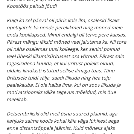
Koostöös peitub jõud!
Kuigi ka sel päeval oli päris kole ilm, osalesid lisaks
õpetajatele ka nende pereliikmed ning mõned meie
enda koolilapsed. Minul endalgi oli terve pere kaasas.
Pärast mängu läksid mõned veel jalutama ka. Nii tore
oli näha osalemas uusi kolleege, kes senini polnud
veel üheski liikumisüritusest osa võtnud. Pärast sain
tagasisidena kuulda, et kui üritust poleks olnud,
oldaks kindlasti istutud sellise ilmaga toas. Tänu
üritusele tuldi välja, saadi liikuda ning hea tuju
pealekauba. Ei ole halba ilma, kui on soov liikuda ja
motivatsiooniks väike tegevus mõeldud, mis õue
meelitab.
Detsembrikski olid meil üsna suured plaanid, aga
kahjuks saime koolis kohal käia väga lühikest aega
enne distantsõppele jäämist. Kuid mõneks ajaks