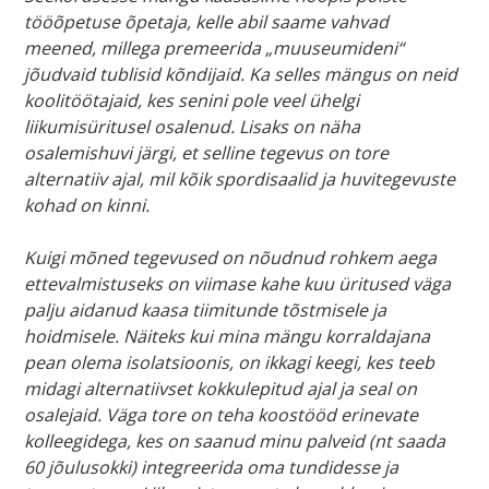
tööõpetuse õpetaja, kelle abil saame vahvad
meened, millega premeerida „muuseumideni“
jõudvaid tublisid kõndijaid. Ka selles mängus on neid
koolitöötajaid, kes senini pole veel ühelgi
liikumisüritusel osalenud. Lisaks on näha
osalemishuvi järgi, et selline tegevus on tore
alternatiiv ajal, mil kõik spordisaalid ja huvitegevuste
kohad on kinni.
Kuigi mõned tegevused on nõudnud rohkem aega
ettevalmistuseks on viimase kahe kuu üritused väga
palju aidanud kaasa tiimitunde tõstmisele ja
hoidmisele. Näiteks kui mina mängu korraldajana
pean olema isolatsioonis, on ikkagi keegi, kes teeb
midagi alternatiivset kokkulepitud ajal ja seal on
osalejaid. Väga tore on teha koostööd erinevate
kolleegidega, kes on saanud minu palveid (nt saada
60 jõulusokki) integreerida oma tundidesse ja