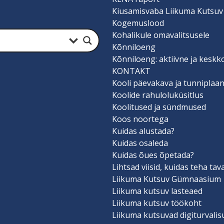
Kiusamisvaba Liikuma Kutsuv
Kogemuslood
Kohalikule omavalitsusele
Kõnniloeng
Kõnniloeng: aktiivne ja keskk
KONTAKT
Kooli päevakava ja tunniplaa
Koolide rahuloluküsitlus
Koolitused ja sündmused
Koos noortega
Kuidas alustada?
Kuidas osaleda
Kuidas õues õpetada?
Lihtsad viisid, kuidas teha ta
Liikuma Kutsuv Gümnaasium
Liikuma kutsuv lasteaed
Liikuma kutsuv töökoht
Liikuma kutsuvad digiturvali