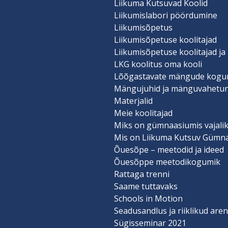
Liikuma Kutsuvad Koolid
Liikumislabori pöördumine
Liikumisõpetus
Liikumisõpetuse koolitajad
Liikumisõpetuse koolitajad ja
LKG koolitus oma kooli
Lõõgastavate mängude kogu
Mängujuhid ja mänguvahetu
Materjalid
Meie koolitajad
Miks on gümnaasiumis vajalik
Mis on Liikuma Kutsuv Gümn
Õuesõpe – meetodid ja ideed
Õuesõppe meetodikogumik
Rattaga trenni
Saame tuttavaks
Schools in Motion
Seadusandlus ja riiklikud ar
Sügisseminar 2021