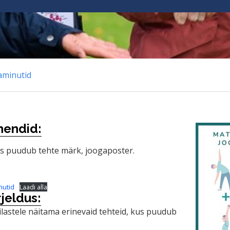
aminutid
hendid:
us puudub tehte märk, joogaposter.
nutid
Laadi alla
jeldus:
lastele näitama erinevaid tehteid, kus puudub