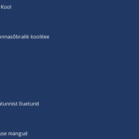
 Kool
onnasõbralik koolitee
n
vatunnist õuetund
suse mängud