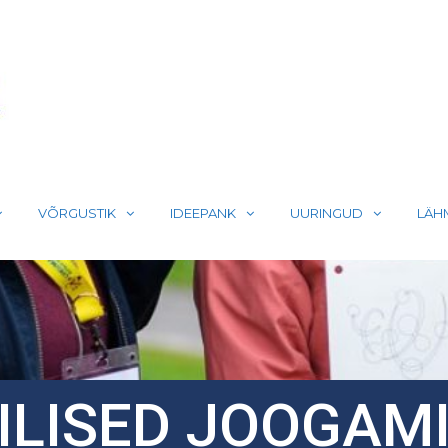
LIIKUMA
VÕRGUSTIK
IDEEPANK
UURINGUD
LÄH
LISED JOOGAM