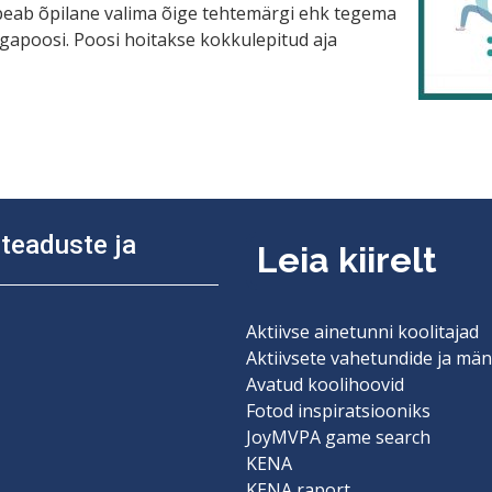
 peab õpilane valima õige tehtemärgi ehk tegema
ogapoosi. Poosi hoitakse kokkulepitud aja
diteaduste ja
Leia kiirelt
Aktiivse ainetunni koolitajad
Aktiivsete vahetundide ja män
Avatud koolihoovid
Fotod inspiratsiooniks
JoyMVPA game search
KENA
KENA raport