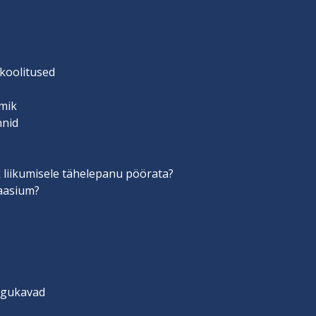
 koolitused
mik
nnid
 liikumisele tähelepanu pöörata?
aasium?
engukavad