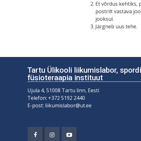
Et võrdus kehtiks,
postrilt vastava jo
jooksul.
Järgneb uus tehe.
Tartu Ülikooli liikumislabor, spor
füsioteraapia instituut
Ujula 4, 51008 Tartu linn, Eesti
Telefon: +372 5192 2440
E-post: liikumislabor@ut.ee