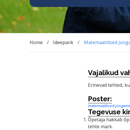
Home
Ideepank
Matemaatilised Joog
Vajalikud va
Erinevad tehted, k
Poster:
matemaatilised-joogami
Tegevuse kir
Õpetaja hakkab õpi
tehte märk.