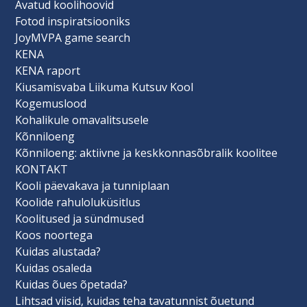
Avatud koolihoovid
Fotod inspiratsiooniks
JoyMVPA game search
KENA
KENA raport
Kiusamisvaba Liikuma Kutsuv Kool
Kogemuslood
Kohalikule omavalitsusele
Kõnniloeng
Kõnniloeng: aktiivne ja keskkonnasõbralik koolitee
KONTAKT
Kooli päevakava ja tunniplaan
Koolide rahuloluküsitlus
Koolitused ja sündmused
Koos noortega
Kuidas alustada?
Kuidas osaleda
Kuidas õues õpetada?
Lihtsad viisid, kuidas teha tavatunnist õuetund