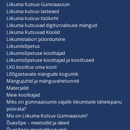
Liikuma Kutsuv Gümnaasium
Liikuma kutsuv lasteaed
Liikuma kutsuv töökoht
Liikuma kutsuvad digiturvalisuse mängud
Liikuma Kutsuvad Koolid
Liikumislabori pöördumine
Liikumisõpetus
Liikumisõpetuse koolitajad
Liikumisõpetuse koolitajad ja koolitused
LKG koolitus oma kooli
Lõõgastavate mängude kogumik
Mängujuhid ja mänguvahetunnid
Materjalid
Meie koolitajad
Miks on gümnaasiumis vajalik liikumisele tähelepanu
pöörata?
Mis on Liikuma Kutsuv Gümnaasium?
Õuesõpe – meetodid ja ideed
Õuesõppe meetodikogumik