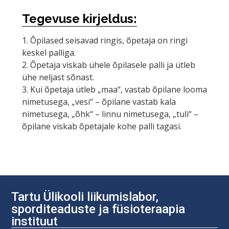
Tegevuse kirjeldus:
1. Õpilased seisavad ringis, õpetaja on ringi
keskel palliga.
2. Õpetaja viskab ühele õpilasele palli ja ütleb
ühe neljast sõnast.
3. Kui õpetaja ütleb „maa“, vastab õpilane looma
nimetusega, „vesi“ – õpilane vastab kala
nimetusega, „õhk“ – linnu nimetusega, „tuli“ –
õpilane viskab õpetajale kohe palli tagasi.
Tartu Ülikooli liikumislabor,
sporditeaduste ja füsioteraapia
instituut