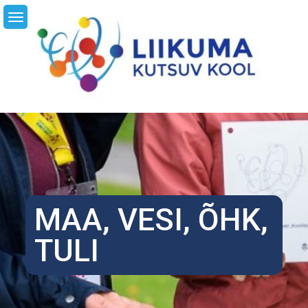
Skip
LI
to
content
MAA, VESI, ÕHK,
TULI