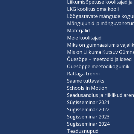
Liikumisõpetuse koolitajad ja
LKG koolitus oma kooli
Lõõgastavate mängude kogu
Mängujuhid ja mänguvahetu
Materjalid
Meie koolitajad
Miks on gümnaasiumis vajalik
Mis on Liikuma Kutsuv Gümn
Õuesõpe – meetodid ja ideed
Õuesõppe meetodikogumik
Rattaga trenni
Saame tuttavaks
Schools in Motion
Seadusandlus ja riiklikud ar
Sügisseminar 2021
Sügisseminar 2022
Sügisseminar 2023
Sügisseminar 2024
Teadusnupud