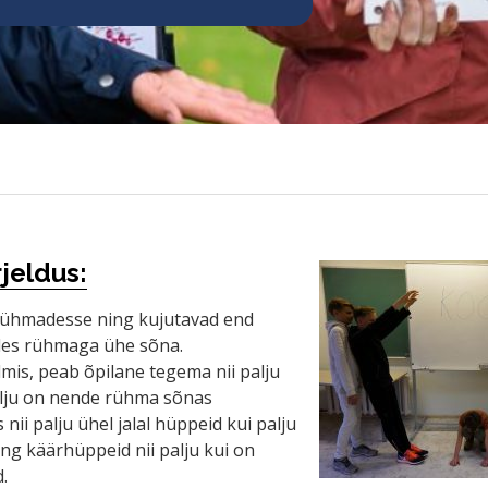
jeldus:
 rühmadesse ning kujutavad end
es rühmaga ühe sõna.
lmis, peab õpilane tegema nii palju
alju on nende rühma sõnas
s nii palju ühel jalal hüppeid kui palju
ng käärhüppeid nii palju kui on
.