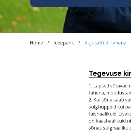
Home
Ideepank
Kujuta End Tähena
Tegevuse kir
1. Lapsed võtavad
tähena, moodustad
2. Kui sõna saab va
sulghüppeid kui p
täishäälikuid. Lisak
on kaashäälikuid ni
sõnas sulghäälikuid