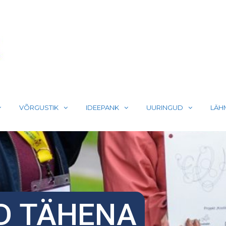
LIIKUMA
VÕRGUSTIK
IDEEPANK
UURINGUD
LÄH
D TÄHENA