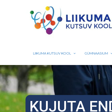
Skip
to
content
LIIKUMA KUTSUV KOOL
GÜMNAASIUM
KUJUTA EN