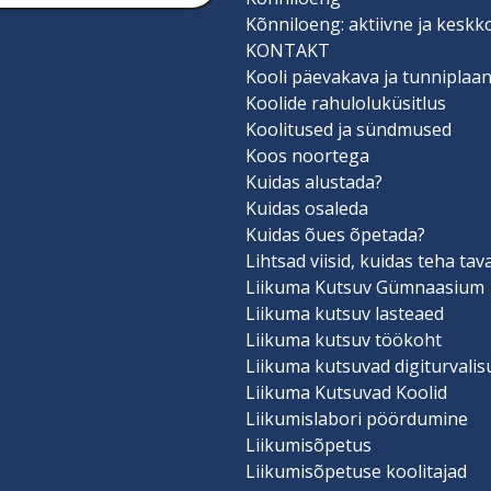
Kõnniloeng: aktiivne ja keskk
KONTAKT
Kooli päevakava ja tunniplaa
Koolide rahuloluküsitlus
Koolitused ja sündmused
Koos noortega
Kuidas alustada?
Kuidas osaleda
Kuidas õues õpetada?
Lihtsad viisid, kuidas teha ta
Liikuma Kutsuv Gümnaasium
Liikuma kutsuv lasteaed
Liikuma kutsuv töökoht
Liikuma kutsuvad digiturvali
Liikuma Kutsuvad Koolid
Liikumislabori pöördumine
Liikumisõpetus
Liikumisõpetuse koolitajad