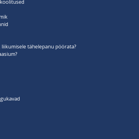
 koolitused
mik
nnid
 liikumisele tähelepanu pöörata?
aasium?
engukavad