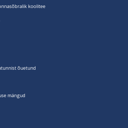
onnasõbralik koolitee
n
vatunnist õuetund
suse mängud