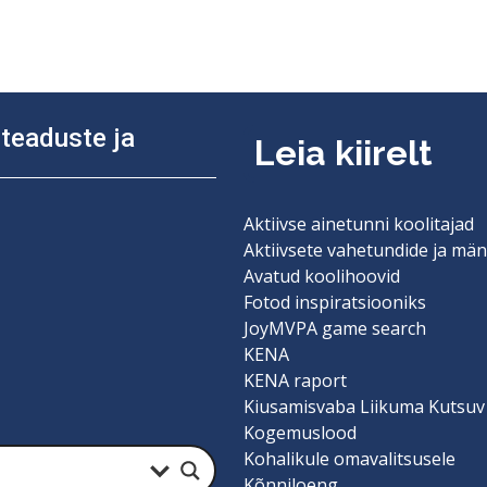
diteaduste ja
Leia kiirelt
Aktiivse ainetunni koolitajad
Aktiivsete vahetundide ja män
Avatud koolihoovid
Fotod inspiratsiooniks
JoyMVPA game search
KENA
KENA raport
Kiusamisvaba Liikuma Kutsuv
Kogemuslood
Kohalikule omavalitsusele
Kõnniloeng