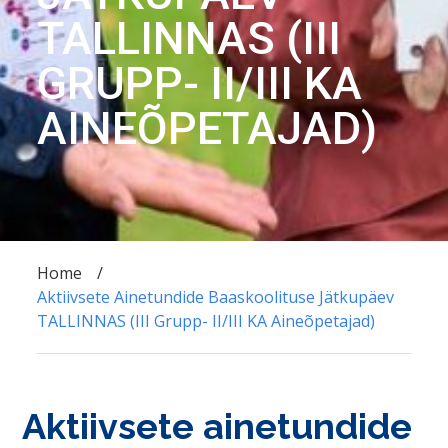
TALLINNAS (III
GRUPP- II/III KA
AINEÕPETAJAD)
Home
Aktiivsete Ainetundide Baaskoolituse Jätkupäev
TALLINNAS (III Grupp- II/III KA Aineõpetajad)
Aktiivsete ainetundide