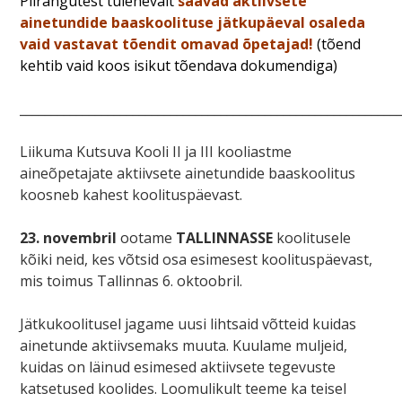
Piirangutest tulenevalt
saavad aktiivsete
ainetundide baaskoolituse jätkupäeval osaleda
vaid vastavat tõendit omavad õpetajad!
(tõend
kehtib vaid koos isikut tõendava dokumendiga)
____________________________________________________________
Liikuma Kutsuva Kooli II ja III kooliastme
aineõpetajate aktiivsete ainetundide baaskoolitus
koosneb kahest koolituspäevast.
23. novembril
ootame
TALLINNASSE
koolitusele
kõiki neid, kes võtsid osa esimesest koolituspäevast,
mis toimus Tallinnas 6. oktoobril.
Jätkukoolitusel jagame uusi lihtsaid võtteid kuidas
ainetunde aktiivsemaks muuta. Kuulame muljeid,
kuidas on läinud esimesed aktiivsete tegevuste
katsetused koolides. Loomulikult teeme ka teisel