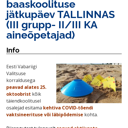
baaskoolituse
jätkupäev TALLINNAS
(III grupp- II/III KA
aineõpetajad)
Info
Eesti Vabariigi
Valitsuse
korraldusega
peavad alates 25.
oktoobrist
kõik
täiendkoolitusel
osalejad esitama
kehtiva COVID-tõendi
vaktsineerituse
või
läbipõdemise
kohta.