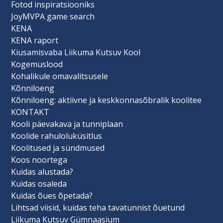
Fotod inspiratsiooniks
JoyMVPA game search
KENA
KENA raport
Kiusamisvaba Liikuma Kutsuv Kool
Kogemuslood
Kohalikule omavalitsusele
Kõnniloeng
Kõnniloeng: aktiivne ja keskkonnasõbralik koolitee
KONTAKT
Kooli päevakava ja tunniplaan
Koolide rahuloluküsitlus
Koolitused ja sündmused
Koos noortega
Kuidas alustada?
Kuidas osaleda
Kuidas õues õpetada?
Lihtsad viisid, kuidas teha tavatunnist õuetund
Liikuma Kutsuv Gümnaasium