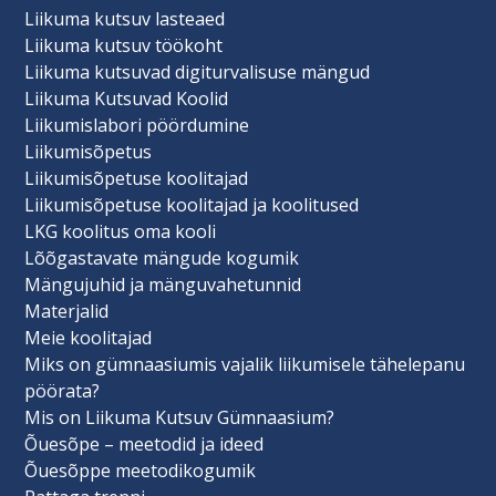
Liikuma kutsuv lasteaed
Liikuma kutsuv töökoht
Liikuma kutsuvad digiturvalisuse mängud
Liikuma Kutsuvad Koolid
Liikumislabori pöördumine
Liikumisõpetus
Liikumisõpetuse koolitajad
Liikumisõpetuse koolitajad ja koolitused
LKG koolitus oma kooli
Lõõgastavate mängude kogumik
Mängujuhid ja mänguvahetunnid
Materjalid
Meie koolitajad
Miks on gümnaasiumis vajalik liikumisele tähelepanu
pöörata?
Mis on Liikuma Kutsuv Gümnaasium?
Õuesõpe – meetodid ja ideed
Õuesõppe meetodikogumik