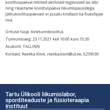
koolituspäeval mitmed aktiivsed tegevused ise läbi
ning rikastame koolituspäeva liikumispausidega.
Jätkukoolituspäevast ei puudu kindlasti ka õuesõppe
osa.
Ürituse tüüp: Ainetunnikoolitus
Toimumisaeg: 23.11.2021 kell 10:00 kuni 15:30
Asukoht: TALLINN
Kontakt: Reelika Kiivit, reelika.kiivit@ut.ee, 5239030
Navigeerimine
Tartu Ülikooli liikumislabor,
sporditeaduste ja füsioteraapia
instituut