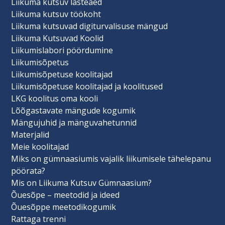
Liikuma kutsuv lasteaed
Liikuma kutsuv töökoht
Liikuma kutsuvad digiturvalisuse mängud
Liikuma Kutsuvad Koolid
Liikumislabori pöördumine
Liikumisõpetus
Liikumisõpetuse koolitajad
Liikumisõpetuse koolitajad ja koolitused
LKG koolitus oma kooli
Lõõgastavate mängude kogumik
Mängujuhid ja mänguvahetunnid
Materjalid
Meie koolitajad
Miks on gümnaasiumis vajalik liikumisele tähelepanu
pöörata?
Mis on Liikuma Kutsuv Gümnaasium?
Õuesõpe – meetodid ja ideed
Õuesõppe meetodikogumik
Rattaga trenni