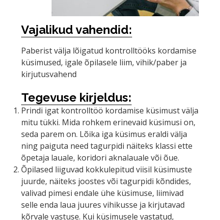
Vajalikud vahendid:
Paberist välja lõigatud kontrolltööks kordamise
küsimused, igale õpilasele liim, vihik/paber ja
kirjutusvahend
Tegevuse kirjeldus:
Prindi igat kontrolltöö kordamise küsimust välja
mitu tükki. Mida rohkem erinevaid küsimusi on,
seda parem on. Lõika iga küsimus eraldi välja
ning paiguta need tagurpidi näiteks klassi ette
õpetaja lauale, koridori aknalauale või õue.
Õpilased liiguvad kokkulepitud viisil küsimuste
juurde, näiteks joostes või tagurpidi kõndides,
valivad pimesi endale ühe küsimuse, liimivad
selle enda laua juures vihikusse ja kirjutavad
kõrvale vastuse. Kui küsimusele vastatud,