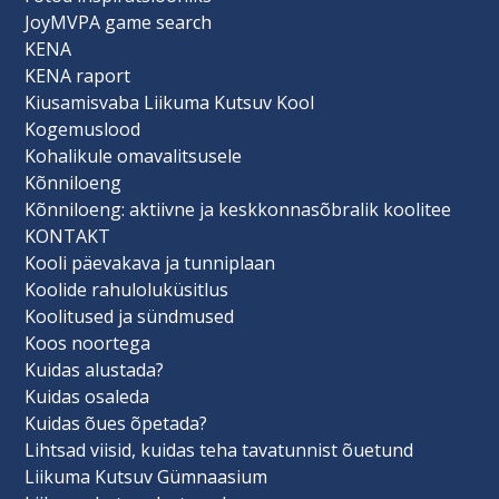
JoyMVPA game search
KENA
KENA raport
Kiusamisvaba Liikuma Kutsuv Kool
Kogemuslood
Kohalikule omavalitsusele
Kõnniloeng
Kõnniloeng: aktiivne ja keskkonnasõbralik koolitee
KONTAKT
Kooli päevakava ja tunniplaan
Koolide rahuloluküsitlus
Koolitused ja sündmused
Koos noortega
Kuidas alustada?
Kuidas osaleda
Kuidas õues õpetada?
Lihtsad viisid, kuidas teha tavatunnist õuetund
Liikuma Kutsuv Gümnaasium