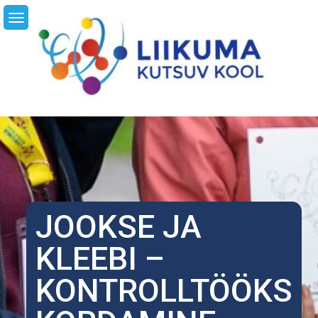
Skip
LI
to
content
JOOKSE JA
KLEEBI –
KONTROLLTÖÖKS