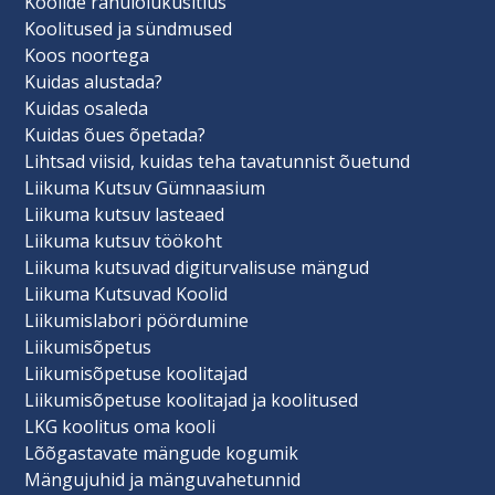
Koolide rahuloluküsitlus
Koolitused ja sündmused
Koos noortega
Kuidas alustada?
Kuidas osaleda
Kuidas õues õpetada?
Lihtsad viisid, kuidas teha tavatunnist õuetund
Liikuma Kutsuv Gümnaasium
Liikuma kutsuv lasteaed
Liikuma kutsuv töökoht
Liikuma kutsuvad digiturvalisuse mängud
Liikuma Kutsuvad Koolid
Liikumislabori pöördumine
Liikumisõpetus
Liikumisõpetuse koolitajad
Liikumisõpetuse koolitajad ja koolitused
LKG koolitus oma kooli
Lõõgastavate mängude kogumik
Mängujuhid ja mänguvahetunnid