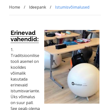
Home
Ideepank
Istumisvõimalused
Erinevad
vahendid:
1.
Traditsioonilise
tooli asemel on
koolides
võimalik
kasutada
erinevaid
istumisvariante.
Üks võimalus
on suur pall.
See peab olema