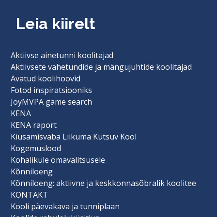
Leia kiirelt
Aktiivse ainetunni koolitajad
Aktiivsete vahetundide ja mängujuhtide koolitajad
Avatud koolihoovid
Fotod inspiratsiooniks
JoyMVPA game search
KENA
KENA raport
Kiusamisvaba Liikuma Kutsuv Kool
Kogemuslood
Kohalikule omavalitsusele
Kõnniloeng
Kõnniloeng: aktiivne ja keskkonnasõbralik koolitee
KONTAKT
Kooli päevakava ja tunniplaan