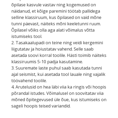
õpilase kasvule vastav ning kogemused on
näidanud, et kõige paremini töötab pallidega
selline klassiruum, kus õpilased on vaid mõne
tunni päevast, näiteks mõni keeletunni ruum.
Õpilasel võiks olla aga alati võimalus võtta
istumiseks tool.
2. Tasakaalupadi on teine ning veidi kergemini
liigutatav ja hoiustatav vahend. Selle saab
asetada soovi korral toolile. Hästi toimib näiteks
klassiruumis 5-10 padja kasutamine.
3. Suuremate laste puhul saab kasutada tunni
ajal seismist, kui asetada tool lauale ning vajalik
töövahend toolile.
4. Arutelusid on hea läbi viia ka ringis või hoopis
põrandal istudes. Võimalusel on soovitatav viia
mõned õpitegevused üle õue, kus istumiseks on
sageli hoopis teised variandid.